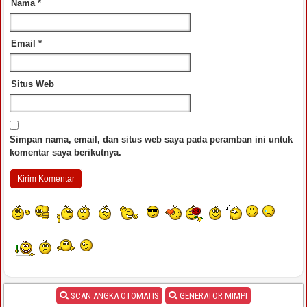
Nama
*
Email
*
Situs Web
Simpan nama, email, dan situs web saya pada peramban ini untuk
komentar saya berikutnya.
SCAN ANGKA OTOMATIS
GENERATOR MIMPI