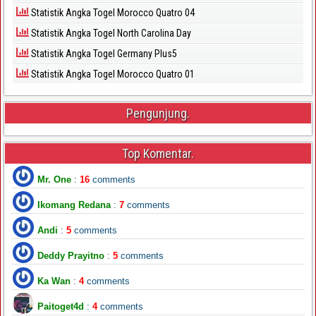
Statistik Angka Togel Morocco Quatro 04
Statistik Angka Togel North Carolina Day
Statistik Angka Togel Germany Plus5
Statistik Angka Togel Morocco Quatro 01
Pengunjung.
Top Komentar.
Mr. One
:
16
comments
Ikomang Redana
:
7
comments
Andi
:
5
comments
Deddy Prayitno
:
5
comments
Ka Wan
:
4
comments
Paitoget4d
:
4
comments