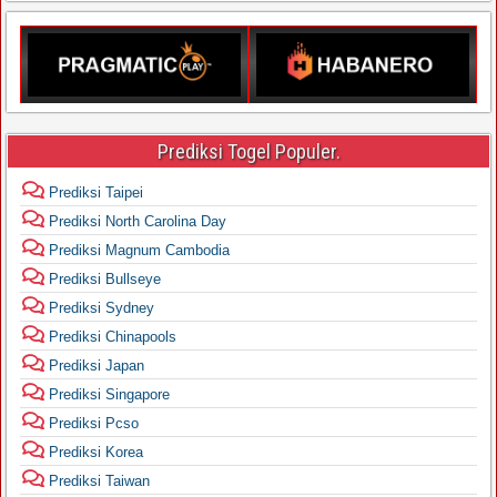
Prediksi Togel Populer.
Prediksi Taipei
Prediksi North Carolina Day
Prediksi Magnum Cambodia
Prediksi Bullseye
Prediksi Sydney
Prediksi Chinapools
Prediksi Japan
Prediksi Singapore
Prediksi Pcso
Prediksi Korea
Prediksi Taiwan