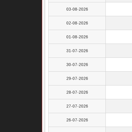
03-08-2026
02-08-2026
01-08-2026
31-07-2026
30-07-2026
29-07-2026
28-07-2026
27-07-2026
26-07-2026