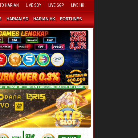
TO HARIAN
LIVE SDY
LIVE SGP
LIVE HK
S
HARIAN SD
HARIAN HK
FORTUNES