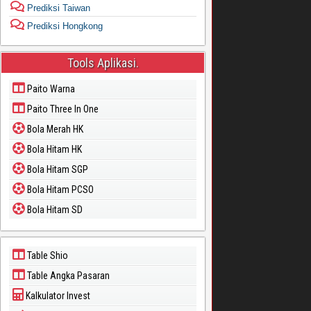
Prediksi Taiwan
Prediksi Hongkong
Tools Aplikasi.
Paito Warna
Paito Three In One
Bola Merah HK
Bola Hitam HK
Bola Hitam SGP
Bola Hitam PCSO
Bola Hitam SD
Table Shio
Table Angka Pasaran
Kalkulator Invest