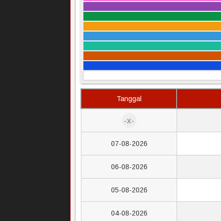
Tanggal
-x-
07-08-2026
06-08-2026
05-08-2026
04-08-2026