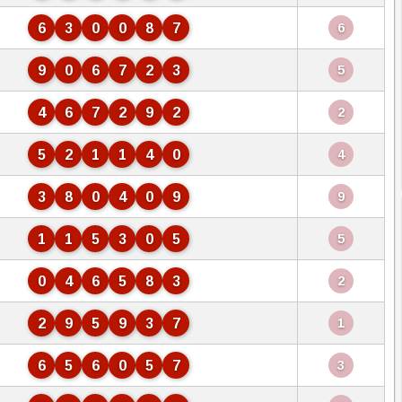
6
3
0
0
8
7
6
9
0
6
7
2
3
5
4
6
7
2
9
2
2
5
2
1
1
4
0
4
3
8
0
4
0
9
9
1
1
5
3
0
5
5
0
4
6
5
8
3
2
2
9
5
9
3
7
1
6
5
6
0
5
7
3