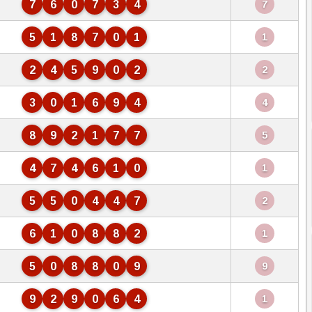
7
6
0
7
3
4
7
5
1
8
7
0
1
1
2
4
5
9
0
2
2
3
0
1
6
9
4
4
8
9
2
1
7
7
5
4
7
4
6
1
0
1
5
5
0
4
4
7
2
6
1
0
8
8
2
1
5
0
8
8
0
9
9
9
2
9
0
6
4
1