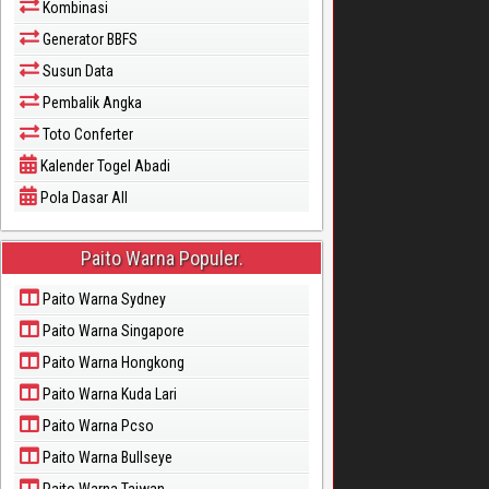
Kombinasi
Generator BBFS
Susun Data
Pembalik Angka
Toto Conferter
Kalender Togel Abadi
Pola Dasar All
Paito Warna Populer.
Paito Warna Sydney
Paito Warna Singapore
Paito Warna Hongkong
Paito Warna Kuda Lari
Paito Warna Pcso
Paito Warna Bullseye