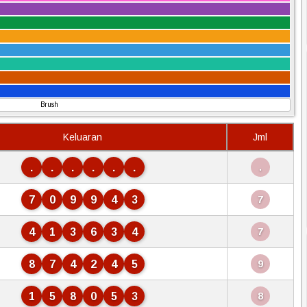
Brush
Keluaran
Jml
.
.
.
.
.
.
.
7
0
9
9
4
3
7
4
1
3
6
3
4
7
8
7
4
2
4
5
9
1
5
8
0
5
3
8