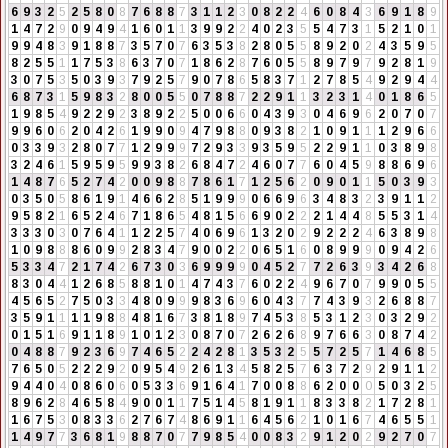
6
9
3
2
5
2
5
8
0
8
7
6
8
8
7
3
1
1
2
3
0
8
2
2
4
6
0
8
4
3
6
9
1
8
9
1
4
7
2
9
0
9
4
9
4
1
6
0
1
1
3
9
9
2
2
4
0
2
3
5
5
4
7
3
1
5
2
1
0
1
9
9
4
8
3
9
1
8
8
7
3
5
7
0
7
6
3
5
3
8
2
8
0
5
5
8
9
2
0
2
4
3
5
9
5
8
2
5
5
1
1
7
5
3
8
6
3
7
0
7
1
8
6
2
8
7
6
0
5
5
8
9
7
9
7
9
2
8
1
9
3
0
7
5
3
5
0
3
9
3
7
9
2
5
7
9
0
7
8
6
5
8
3
7
1
2
7
8
5
4
9
2
9
4
4
6
8
7
3
1
5
9
8
3
2
8
0
0
5
5
0
7
8
8
7
2
2
9
1
1
3
2
3
1
4
0
1
8
6
5
1
9
8
5
4
9
2
2
9
2
3
8
9
2
2
5
0
0
6
6
0
4
3
9
3
0
4
6
9
6
2
0
7
0
7
9
9
6
0
6
2
0
4
2
6
1
9
9
0
9
4
7
9
8
8
0
9
3
8
2
1
0
9
1
1
1
2
9
6
6
0
3
3
9
3
2
8
0
7
7
1
2
9
9
9
7
2
9
3
3
9
3
5
9
5
2
2
9
1
1
0
3
8
9
8
3
2
4
6
1
5
9
5
9
5
9
9
3
8
2
6
8
4
7
2
4
6
0
7
7
6
0
4
5
9
8
8
6
9
6
1
4
8
7
6
5
2
7
4
2
0
0
9
8
8
7
8
6
1
7
1
2
5
6
2
0
9
0
1
1
5
0
3
9
3
0
3
5
0
5
8
6
1
9
1
4
6
6
2
8
5
1
9
9
9
0
6
6
9
6
3
4
8
3
2
3
9
1
1
2
9
5
8
2
1
6
5
2
4
6
7
1
8
6
5
4
8
1
5
6
6
9
0
2
2
2
1
4
4
8
5
5
3
1
4
3
3
3
0
3
0
7
6
4
1
1
2
2
5
7
4
0
6
9
6
1
3
2
0
2
9
2
2
2
4
6
3
8
9
8
1
0
9
8
8
8
6
0
9
9
2
8
3
4
7
9
0
0
2
2
0
6
5
1
6
0
8
9
9
9
0
9
4
2
6
5
3
3
4
7
2
1
7
4
2
6
7
3
0
3
6
9
9
9
9
0
4
5
2
7
7
2
6
3
9
3
4
2
6
8
8
3
0
4
4
1
2
6
8
5
8
8
1
0
1
4
7
4
3
7
6
0
2
2
4
9
6
7
0
7
9
9
0
5
5
4
5
6
5
2
7
5
0
3
3
4
8
0
9
9
9
8
3
6
9
6
0
4
3
7
7
4
3
9
3
2
6
8
8
7
3
5
9
1
1
1
1
9
8
8
4
8
1
6
7
3
8
1
8
9
7
4
5
3
8
5
3
1
2
3
0
3
2
9
2
0
1
5
1
6
9
1
1
8
9
1
0
1
2
3
0
8
7
0
7
2
6
2
6
8
9
7
6
6
3
0
8
7
4
2
0
4
8
8
7
9
2
3
6
9
7
4
6
5
2
2
4
2
8
1
3
5
3
2
5
5
7
2
5
7
1
4
6
8
5
7
6
5
0
5
2
2
2
9
2
0
9
5
4
9
2
6
1
3
4
5
8
2
5
7
6
3
7
2
9
2
9
1
1
2
9
4
4
0
4
0
8
6
0
6
0
5
3
3
6
9
1
6
4
1
7
0
0
8
8
6
2
0
0
0
5
0
3
2
5
8
9
6
2
8
4
6
5
8
4
9
0
0
1
1
7
5
1
4
5
8
1
9
1
1
8
3
3
8
2
1
7
2
8
1
1
6
7
5
3
0
8
3
3
6
2
7
6
7
4
8
6
9
1
1
6
4
5
6
2
1
0
1
6
7
4
6
5
5
1
1
4
9
7
7
3
6
8
1
9
8
8
7
0
7
7
9
8
5
4
0
0
8
3
2
9
1
2
0
2
9
2
7
0
7