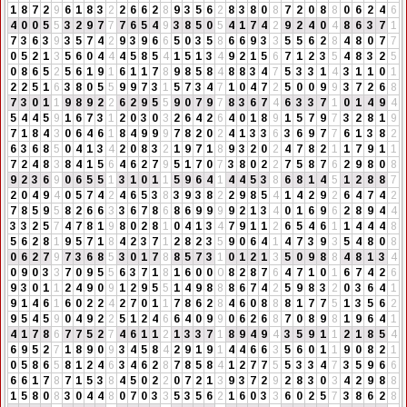
1
8
7
2
9
6
1
8
3
2
2
6
6
2
8
9
3
5
6
2
8
3
8
0
8
7
2
0
8
8
0
6
2
4
6
4
0
0
5
5
3
2
9
7
7
7
6
5
4
9
3
8
5
0
5
4
1
7
4
2
9
2
4
0
4
8
6
3
7
1
7
3
6
3
9
3
5
7
4
2
9
3
9
6
6
5
0
3
5
8
6
6
9
3
3
5
5
6
2
8
4
8
0
7
7
0
5
2
1
3
5
6
0
4
4
4
5
8
5
4
1
5
1
3
4
9
2
1
5
6
7
1
2
3
5
4
8
3
2
5
0
8
6
5
2
5
6
1
9
1
6
1
1
7
8
9
8
5
8
4
8
8
3
4
7
5
3
3
1
4
3
1
1
0
1
2
2
5
1
6
3
8
0
5
5
9
9
7
3
1
5
7
3
4
7
1
0
4
7
2
5
0
0
9
9
3
7
2
6
8
7
3
0
1
1
9
8
9
2
2
6
2
9
5
5
9
0
7
9
7
8
3
6
7
4
6
3
3
7
1
0
1
4
9
4
5
4
4
5
9
1
6
7
3
1
2
0
3
0
3
2
6
4
2
6
4
0
1
8
9
1
5
7
9
7
3
2
8
1
9
7
1
8
4
3
0
6
4
6
1
8
4
9
9
9
7
8
2
0
2
4
1
3
3
6
3
6
9
7
7
6
1
3
8
2
6
3
6
8
5
0
4
1
3
4
2
0
8
3
2
1
9
7
1
8
9
3
2
0
2
4
7
8
2
1
1
7
9
1
1
7
2
4
8
3
8
4
1
5
6
4
6
2
7
9
5
1
7
0
7
3
8
0
2
2
7
5
8
7
6
2
9
8
0
8
9
2
3
6
9
0
6
5
5
1
3
1
0
1
1
5
9
6
4
1
4
4
5
3
8
6
8
1
4
5
1
2
8
8
7
2
0
4
9
4
0
5
7
4
2
4
6
5
3
8
3
9
3
8
2
2
9
8
5
4
1
4
2
9
2
6
4
7
4
2
7
8
5
9
5
8
2
6
6
3
3
6
7
8
6
8
6
9
9
9
9
2
1
3
4
0
1
6
9
6
2
8
9
4
4
3
3
2
5
7
4
7
8
1
9
8
0
2
8
1
0
4
1
3
4
7
9
1
1
2
6
5
4
6
1
1
4
4
4
8
5
6
2
8
1
9
5
7
1
8
4
2
3
7
1
2
8
2
3
5
9
0
6
4
1
4
7
3
9
3
5
4
8
0
8
0
6
2
7
9
7
3
6
8
5
3
0
1
7
8
8
5
7
3
1
0
1
2
1
3
5
0
9
8
8
4
8
1
3
4
0
9
0
3
3
7
0
9
5
5
6
3
7
1
8
1
6
0
0
0
8
2
8
7
6
4
7
1
0
1
6
7
4
2
6
9
3
0
1
1
2
4
9
0
9
1
2
9
5
5
1
4
9
8
8
8
6
7
4
2
5
9
8
3
2
0
3
6
4
1
9
1
4
6
1
6
0
2
2
4
2
7
0
1
1
7
8
6
2
8
4
6
0
8
8
8
1
7
7
5
1
3
5
6
2
9
5
4
5
9
0
4
9
2
2
5
1
2
4
6
6
4
0
9
9
0
6
2
6
8
7
0
8
9
8
1
9
6
4
1
4
1
7
8
6
7
7
5
2
7
4
6
1
1
2
1
3
3
7
1
8
9
4
9
4
3
5
9
1
1
2
1
8
5
4
6
9
5
2
7
1
8
9
0
9
3
4
5
8
4
2
9
1
9
1
4
4
6
6
3
5
6
0
1
1
9
0
8
2
1
0
5
8
6
5
8
1
2
4
6
3
4
6
2
8
7
8
5
8
4
1
2
7
7
5
5
3
3
4
7
3
5
9
6
6
6
6
1
7
8
7
1
5
3
8
4
5
0
2
2
0
7
2
1
3
9
3
7
2
9
2
8
3
0
3
4
2
9
8
8
1
5
8
0
8
3
0
4
4
8
0
7
0
3
3
5
3
5
6
2
1
6
0
3
3
6
0
2
5
7
3
8
6
2
8