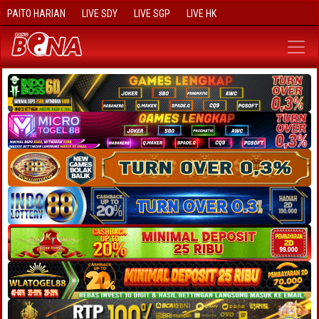
PAITO HARIAN
LIVE SDY
LIVE SGP
LIVE HK