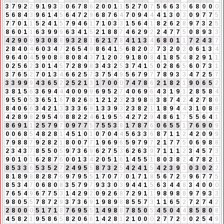
3
7
9
2
2
9
1
9
3
3
0
6
7
8
6
2
0
0
1
1
5
2
7
0
7
5
6
6
3
9
6
8
0
0
0
5
6
8
4
3
9
6
1
4
5
6
4
7
2
9
6
8
7
6
4
7
0
9
4
4
4
1
3
0
3
0
9
7
7
5
7
7
0
1
1
5
2
4
1
5
7
9
4
6
1
7
1
0
3
3
1
5
6
4
1
8
2
6
2
8
9
7
3
2
5
8
6
0
1
1
6
3
9
9
9
6
3
4
1
5
2
1
8
8
7
4
6
2
9
2
2
4
7
7
5
0
8
9
3
3
4
2
9
0
9
9
3
0
8
8
9
3
2
8
1
6
2
1
7
8
4
1
1
3
4
6
8
0
1
1
7
2
4
3
7
2
8
4
0
4
6
0
3
4
7
2
6
5
4
9
8
6
4
1
5
6
8
2
0
2
7
3
2
0
2
0
6
1
3
4
9
6
4
0
4
5
9
0
8
8
8
0
8
4
3
7
1
2
0
2
9
1
8
0
8
4
1
8
5
4
8
2
9
1
1
0
2
5
6
2
3
0
1
4
5
7
2
8
9
8
3
4
3
2
5
3
7
4
1
5
0
2
8
6
5
6
0
7
3
1
3
7
6
5
2
7
0
1
3
4
6
6
2
5
7
3
7
5
4
9
5
6
7
9
7
7
8
9
3
3
4
7
2
5
7
3
3
9
9
9
4
3
6
5
2
2
5
2
1
3
1
7
0
0
0
7
4
7
8
6
2
1
8
2
1
9
0
6
5
2
3
8
1
5
6
3
6
9
4
4
4
0
0
9
9
6
9
5
2
7
4
0
6
9
6
4
3
1
9
1
2
8
5
8
4
9
5
5
0
5
3
6
5
1
6
7
8
2
6
8
1
2
1
2
3
2
3
9
8
8
3
8
7
4
2
4
2
7
8
6
8
4
0
6
6
3
4
2
1
3
3
3
3
6
9
1
3
3
9
3
2
3
8
2
1
1
8
9
4
4
3
1
0
8
8
4
2
8
9
8
2
9
5
4
9
8
8
2
2
4
6
1
9
5
5
4
2
7
2
9
4
8
6
1
7
5
5
6
4
1
8
6
9
1
1
2
5
7
9
7
0
9
7
7
5
7
5
5
3
8
1
7
8
7
6
0
6
5
5
1
7
6
9
0
9
0
0
6
8
5
4
8
2
8
1
4
5
1
0
1
0
7
0
4
4
5
6
3
3
6
8
7
1
1
2
4
2
0
9
9
7
9
8
8
7
9
2
8
2
1
8
0
0
7
7
1
9
6
9
6
5
9
7
9
7
2
1
7
7
5
0
6
9
8
8
2
3
4
3
7
8
5
5
0
5
9
7
3
6
9
6
2
7
5
3
6
2
6
3
9
7
1
1
1
2
3
4
5
7
3
9
0
1
0
1
6
2
8
7
6
0
0
1
3
4
2
0
5
1
6
1
4
5
5
1
8
0
3
8
2
4
7
8
2
1
8
5
3
3
6
5
3
5
2
7
2
4
9
5
5
8
7
3
2
5
4
2
4
1
5
4
2
3
9
3
0
3
0
2
2
8
1
8
9
8
8
2
8
7
6
9
7
9
5
5
1
7
0
7
7
0
1
7
1
8
5
6
7
2
9
9
6
7
7
5
8
5
3
4
7
0
6
8
0
8
3
5
7
9
7
9
3
3
0
3
9
4
4
1
5
6
3
4
4
8
3
4
0
0
0
7
6
5
4
9
6
7
7
5
3
1
4
2
9
2
0
9
2
6
8
7
2
9
1
1
9
8
9
8
8
9
7
9
3
3
9
8
0
5
5
7
8
7
2
9
3
7
3
6
9
1
9
8
9
8
8
5
5
7
3
1
1
6
5
2
7
2
7
4
2
2
8
0
0
0
5
1
7
1
8
7
6
9
5
5
1
4
9
8
8
7
8
5
0
5
4
5
0
4
4
8
5
8
0
8
4
5
8
2
1
9
5
8
6
5
8
2
0
6
6
1
4
2
8
1
2
1
0
0
0
2
7
7
2
9
0
2
5
4
9