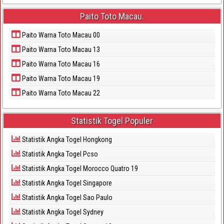
Paito Toto Macau.
Paito Warna Toto Macau 00
Paito Warna Toto Macau 13
Paito Warna Toto Macau 16
Paito Warna Toto Macau 19
Paito Warna Toto Macau 22
Statistik Togel Populer
Statistik Angka Togel Hongkong
Statistik Angka Togel Pcso
Statistik Angka Togel Morocco Quatro 19
Statistik Angka Togel Singapore
Statistik Angka Togel Sao Paulo
Statistik Angka Togel Sydney