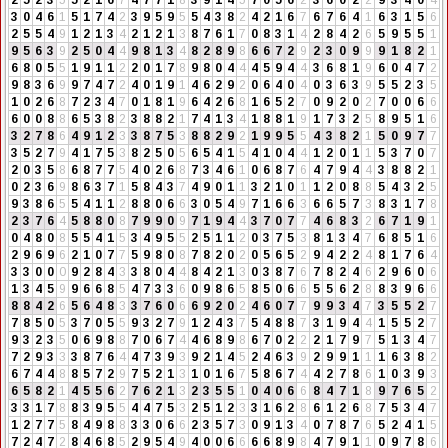
2
5
2
3
5
5
2
1
6
7
4
7
7
1
8
3
9
1
4
5
7
0
5
6
2
3
6
0
2
2
9
3
4
0
4
3
0
4
6
1
5
1
7
4
2
3
9
5
9
5
5
4
3
8
2
4
2
1
6
7
6
7
6
4
1
6
3
1
5
6
2
5
5
4
9
1
2
1
3
4
2
1
2
1
3
8
7
6
1
7
0
8
3
1
4
2
8
4
2
6
5
9
5
5
1
9
5
6
3
9
2
5
0
4
4
9
8
1
3
4
8
2
8
9
8
6
6
7
2
9
2
3
0
9
9
9
1
8
2
1
6
8
0
5
5
1
9
1
1
2
2
0
1
7
8
9
8
0
4
4
4
5
9
4
4
3
6
8
1
9
6
0
4
7
2
9
8
3
6
9
9
7
4
7
2
4
0
1
9
1
4
6
2
9
2
0
6
4
0
4
0
3
6
3
9
5
5
2
3
5
1
0
2
6
8
7
2
3
4
7
0
1
8
1
9
6
4
2
6
8
1
6
5
2
7
0
9
2
0
2
7
0
0
6
6
6
0
0
8
8
6
5
3
8
2
3
8
8
2
1
7
4
1
3
4
1
8
8
1
9
1
7
3
2
5
8
9
5
1
6
3
2
7
8
6
4
9
1
2
3
3
8
7
5
3
8
8
2
9
2
1
9
9
5
5
4
3
8
2
1
5
0
9
7
7
3
5
2
7
9
4
1
7
5
3
8
2
5
0
5
6
5
4
1
5
4
1
0
4
4
1
2
0
1
1
5
3
7
0
7
2
0
3
5
8
6
8
7
7
5
4
0
2
6
8
7
3
4
6
1
0
6
8
7
6
4
7
9
4
4
3
8
8
2
1
0
2
3
6
9
8
6
3
7
1
5
8
4
3
7
4
9
0
1
1
3
2
1
0
1
1
2
0
8
8
5
4
3
2
5
9
3
8
6
5
5
4
1
1
2
8
8
0
6
6
3
0
5
4
9
7
1
6
6
3
6
6
5
7
3
8
3
1
7
8
2
3
7
6
4
5
8
8
0
8
7
9
9
0
9
7
1
9
4
4
3
7
0
7
7
4
6
8
3
2
6
7
1
9
1
0
4
8
0
8
5
5
4
1
5
3
4
9
5
5
2
5
1
1
2
0
3
7
5
3
8
1
3
4
7
6
8
5
1
6
2
9
6
9
6
2
1
0
7
7
5
9
8
0
8
7
8
2
0
2
0
5
6
5
2
9
4
2
2
4
8
1
7
6
4
3
3
0
0
0
9
2
8
4
3
3
8
0
4
4
8
4
2
1
3
0
3
8
7
6
7
8
2
4
6
2
9
6
0
6
1
3
4
5
9
9
6
6
8
5
4
7
3
3
6
0
9
8
6
5
8
5
0
6
6
5
5
6
2
8
8
3
9
6
6
8
8
4
2
6
5
6
4
8
3
3
7
6
0
6
6
9
2
0
2
4
6
0
7
7
9
9
3
4
7
3
5
5
2
7
7
8
5
0
5
3
7
0
5
5
9
3
2
7
9
1
2
4
3
7
5
4
8
8
7
3
1
9
4
4
1
5
5
2
7
9
3
2
3
5
0
6
9
8
8
7
0
6
7
4
4
6
8
9
8
6
7
0
2
2
2
1
7
9
7
5
1
3
4
7
7
2
9
3
3
3
8
7
6
4
4
7
3
9
3
9
2
1
4
5
2
4
6
3
9
2
9
9
1
1
1
6
3
8
2
6
7
4
4
8
8
5
7
2
9
7
5
2
1
3
1
0
1
6
7
5
8
6
7
4
4
2
7
8
6
1
0
3
9
3
6
5
8
2
1
4
5
5
6
2
7
6
2
1
3
2
3
5
5
1
0
4
0
6
6
8
4
7
1
8
9
7
6
5
2
3
3
1
7
8
8
3
9
5
5
4
4
7
5
3
2
5
1
2
3
3
1
6
2
8
6
1
2
6
8
7
5
3
4
7
1
2
7
7
5
8
4
9
8
8
3
3
0
6
6
2
3
5
7
3
0
9
1
3
4
0
7
8
7
6
5
2
4
1
5
7
2
4
7
2
8
4
6
8
5
2
9
5
4
9
4
0
0
6
6
6
6
8
9
8
4
7
9
1
1
0
9
7
8
6