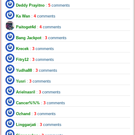
Deddy Prayitno
:
5
comments
Ka Wan
:
4
comments
Paitoget4d
:
4
comments
Bang Jackpot
:
3
comments
Krecek
:
3
comments
Fitry12
:
3
comments
Yudha88
:
3
comments
Yusri
:
3
comments
Arielnasril
:
3
comments
Cancer%%%
:
3
comments
Ozhand
:
3
comments
Linggarjati
:
3
comments