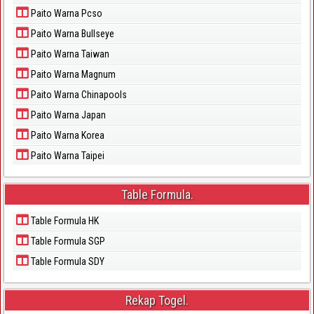
Paito Warna Pcso
Paito Warna Bullseye
Paito Warna Taiwan
Paito Warna Magnum
Paito Warna Chinapools
Paito Warna Japan
Paito Warna Korea
Paito Warna Taipei
Table Formula.
Table Formula HK
Table Formula SGP
Table Formula SDY
Rekap Togel.