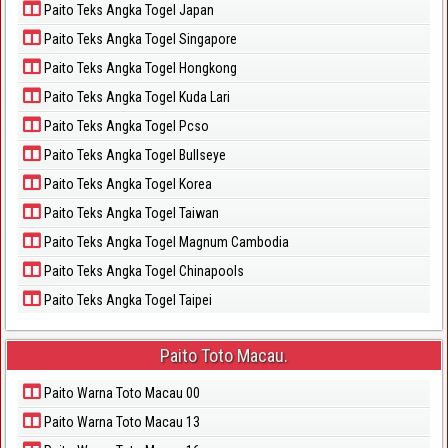
Paito Teks Angka Togel Japan
Paito Teks Angka Togel Singapore
Paito Teks Angka Togel Hongkong
Paito Teks Angka Togel Kuda Lari
Paito Teks Angka Togel Pcso
Paito Teks Angka Togel Bullseye
Paito Teks Angka Togel Korea
Paito Teks Angka Togel Taiwan
Paito Teks Angka Togel Magnum Cambodia
Paito Teks Angka Togel Chinapools
Paito Teks Angka Togel Taipei
Paito Toto Macau.
Paito Warna Toto Macau 00
Paito Warna Toto Macau 13