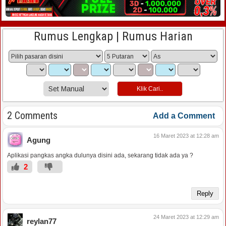
Rumus Lengkap | Rumus Harian
Klik Cari..
2 Comments
Add a Comment
16 Maret 2023 at 12:28 am
Agung
Aplikasi pangkas angka dulunya disini ada, sekarang tidak ada ya ?
2
Reply
24 Maret 2023 at 12:29 am
reylan77