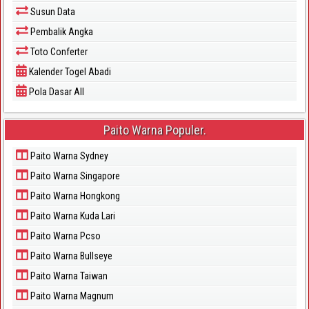
Susun Data
Pembalik Angka
Toto Conferter
Kalender Togel Abadi
Pola Dasar All
Paito Warna Populer.
Paito Warna Sydney
Paito Warna Singapore
Paito Warna Hongkong
Paito Warna Kuda Lari
Paito Warna Pcso
Paito Warna Bullseye
Paito Warna Taiwan
Paito Warna Magnum