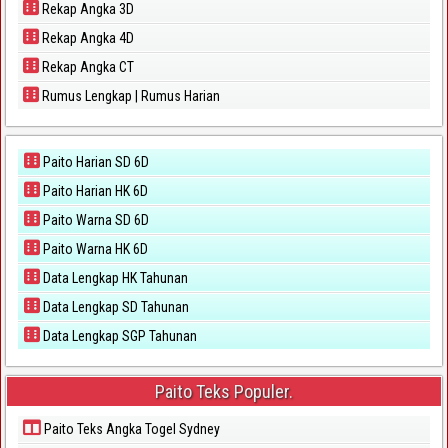
Rekap Angka 3D
Rekap Angka 4D
Rekap Angka CT
Rumus Lengkap | Rumus Harian
Paito Harian SD 6D
Paito Harian HK 6D
Paito Warna SD 6D
Paito Warna HK 6D
Data Lengkap HK Tahunan
Data Lengkap SD Tahunan
Data Lengkap SGP Tahunan
Paito Teks Populer.
Paito Teks Angka Togel Sydney