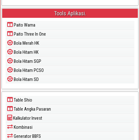
Tools Aplikasi.
Paito Warna
Paito Three In One
Bola Merah HK
Bola Hitam HK
Bola Hitam SGP
Bola Hitam PCSO
Bola Hitam SD
Table Shio
Table Angka Pasaran
Kalkulator Invest
Kombinasi
Generator BBFS