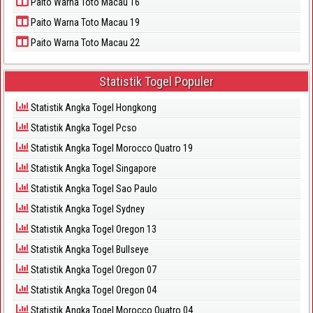
Paito Warna Toto Macau 16
Paito Warna Toto Macau 19
Paito Warna Toto Macau 22
Statistik Togel Populer
Statistik Angka Togel Hongkong
Statistik Angka Togel Pcso
Statistik Angka Togel Morocco Quatro 19
Statistik Angka Togel Singapore
Statistik Angka Togel Sao Paulo
Statistik Angka Togel Sydney
Statistik Angka Togel Oregon 13
Statistik Angka Togel Bullseye
Statistik Angka Togel Oregon 07
Statistik Angka Togel Oregon 04
Statistik Angka Togel Morocco Quatro 04