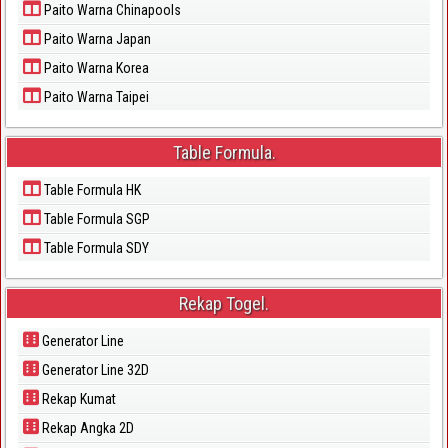
Paito Warna Chinapools
Paito Warna Japan
Paito Warna Korea
Paito Warna Taipei
Table Formula.
Table Formula HK
Table Formula SGP
Table Formula SDY
Rekap Togel.
Generator Line
Generator Line 32D
Rekap Kumat
Rekap Angka 2D