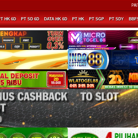
PAI
PT HK 6D
PT SD 6D
DATA HK 6D
PT HK
PT SGP
PT SDY
BBF