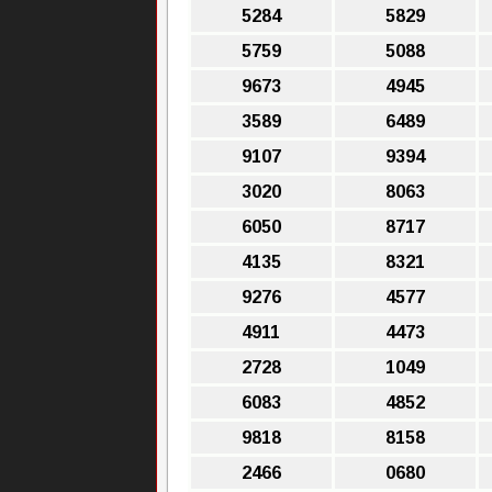
5284
5829
5759
5088
9673
4945
3589
6489
9107
9394
3020
8063
6050
8717
4135
8321
9276
4577
4911
4473
2728
1049
6083
4852
9818
8158
2466
0680