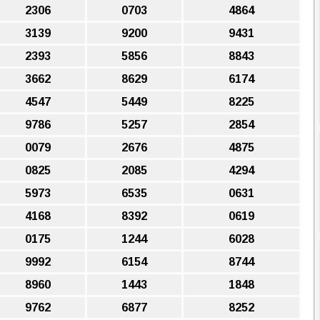
2306
0703
4864
3139
9200
9431
2393
5856
8843
3662
8629
6174
4547
5449
8225
9786
5257
2854
0079
2676
4875
0825
2085
4294
5973
6535
0631
4168
8392
0619
0175
1244
6028
9992
6154
8744
8960
1443
1848
9762
6877
8252