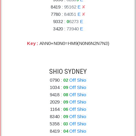
8419
:
9
5
1
6
2
E
✘
7780
:
8
4
0
5
1
E
✘
9332
:
0
6
2
7
3
E
3420
:
7
3
9
4
0
E
Key :
AhN0+N0N0=HM9(N0N6N2N7N3)
SHIO SYDNEY
0790
:
02
Off Shio
1034
:
09
Off Shio
9418
:
08
Off Shio
2029
:
09
Off Shio
1164
:
06
Off Shio
8340
:
09
Off Shio
5358
:
03
Off Shio
8419
:
04
Off Shio