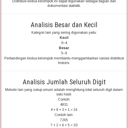
Distribusi kedua kelompok ini dapat digunakan sebagai bagian dari
dokumentasi statistik.
Analisis Besar dan Kecil
Kategori lain yang sering digunakan yaitu:
Kecil
0–4
Besar
5–9
Perbandingan kedua kelompok membantu menggambarkan variasi distribusi
historis.
Analisis Jumlah Seluruh Digit
Metode lain yang cukup umum adalah menghitung total seluruh digit dalam
satu hasil.
Contoh:
4831
4 + 8 + 3 + 1 = 16
Contoh lain:
7265
7 + 2 + 6 + 5 = 20