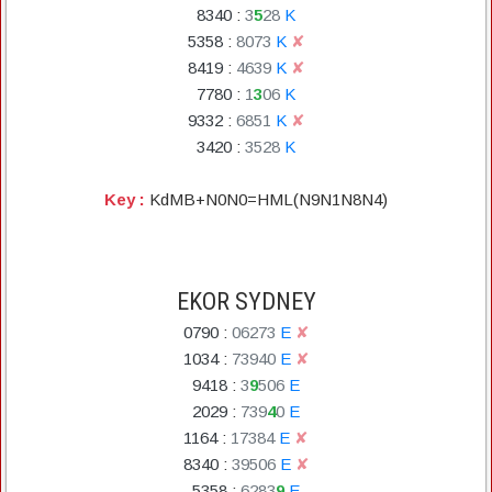
8340
:
3
5
2
8
K
5358
:
8
0
7
3
K
✘
8419
:
4
6
3
9
K
✘
7780
:
1
3
0
6
K
9332
:
6
8
5
1
K
✘
3420
:
3
5
2
8
K
Key :
KdMB+N0N0=HML(N9N1N8N4)
EKOR SYDNEY
0790
:
0
6
2
7
3
E
✘
1034
:
7
3
9
4
0
E
✘
9418
:
3
9
5
0
6
E
2029
:
7
3
9
4
0
E
1164
:
1
7
3
8
4
E
✘
8340
:
3
9
5
0
6
E
✘
5358
:
6
2
8
3
9
E