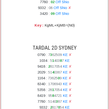
7780
:
02
Off Shio
9332
:
08
Off Shio
✘
3420
:
09
Off Shio
Key :
KgML+KjMB=(N0)
TARDAL 2D SYDNEY
0790
:
7
3
6
2
5
0
9
KE
✘
1034
:
5
1
4
0
3
8
7
KE
9418
:
2
8
1
7
0
5
4
KE
✘
2029
:
5
1
4
0
3
8
7
KE
✘
1164
:
7
3
6
2
5
0
9
KE
✘
8340
:
1
7
0
6
9
4
3
KE
✘
5358
:
2
8
1
7
0
5
4
KE
✘
8419
:
9
5
8
4
7
2
1
KE
✘
7780
:
5
1
4
0
3
8
7
KE
✘
9332
:
2
8
1
7
0
5
4
KE