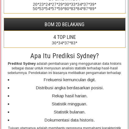
20*23*24*27*29*30*33*34*37*39*
50*53*54*57*59*80*83*84*87*89*
BOM 2D BELAKANG
4
TOP LINE
30*34*37*83*
Apa Itu Prediksi Sydney?
Prediksi Sydney
adalah pembahasan yang menggunakan data historis
sebagai dasar untuk menyusun analisis statistik terhadap hasil-hasil
sebelumnya. Pendekatan ini biasanya melibatkan pengamatan terhadap:
Frekuensi kemunculan digit.
Distribusi angka berdasarkan posisi.
Rekap hasil harian.
Statistik mingguan.
Statistik bulanan.
Dokumentasi data historis.
Tujuan utamanya adalah membantu pengguna memahami karakteristik