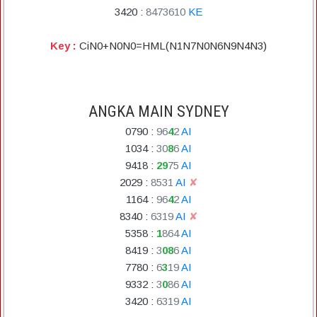
3420
:
8
4
7
3
6
1
0
KE
Key :
CiN0+N0N0=HML(N1N7N0N6N9N4N3)
ANGKA MAIN SYDNEY
0790
:
9
6
4
2
AI
1034
:
3
0
8
6
AI
9418
:
2
9
7
5
AI
2029
:
8
5
3
1
AI
✘
1164
:
9
6
4
2
AI
8340
:
6
3
1
9
AI
✘
5358
:
1
8
6
4
AI
8419
:
3
0
8
6
AI
7780
:
6
3
1
9
AI
9332
:
3
0
8
6
AI
3420
:
6
3
1
9
AI