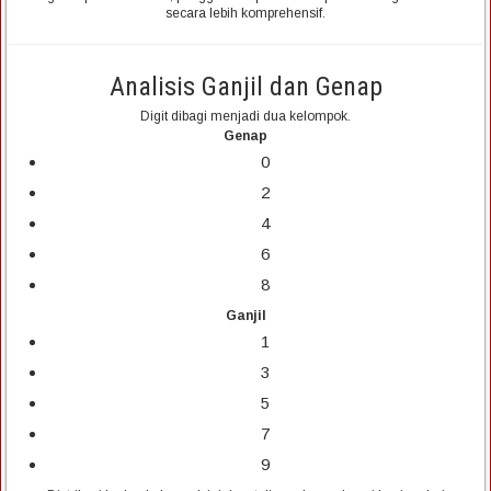
secara lebih komprehensif.
Analisis Ganjil dan Genap
Digit dibagi menjadi dua kelompok.
Genap
0
2
4
6
8
Ganjil
1
3
5
7
9