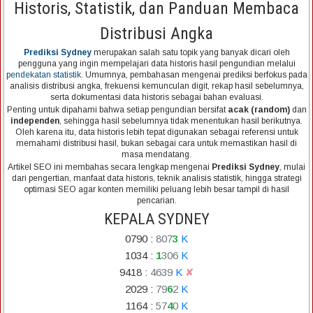
Historis, Statistik, dan Panduan Membaca
Distribusi Angka
Prediksi Sydney
merupakan salah satu topik yang banyak dicari oleh
pengguna yang ingin mempelajari data historis hasil pengundian melalui
pendekatan statistik
. Umumnya, pembahasan mengenai prediksi berfokus pada
analisis distribusi angka, frekuensi kemunculan digit, rekap hasil sebelumnya,
serta dokumentasi data historis sebagai bahan evaluasi.
Penting untuk dipahami bahwa setiap pengundian bersifat
acak (random)
dan
independen
, sehingga hasil sebelumnya tidak menentukan hasil berikutnya.
Oleh karena itu, data historis lebih tepat digunakan sebagai referensi untuk
memahami distribusi hasil, bukan sebagai cara untuk memastikan hasil di
masa mendatang.
Artikel SEO ini membahas secara lengkap mengenai
Prediksi Sydney
, mulai
dari pengertian, manfaat data historis, teknik analisis statistik, hingga strategi
optimasi SEO agar konten memiliki peluang lebih besar tampil di hasil
pencarian.
KEPALA SYDNEY
0790
:
8
0
7
3
K
1034
:
1
3
0
6
K
9418
:
4
6
3
9
K
✘
2029
:
7
9
6
2
K
1164
:
5
7
4
0
K