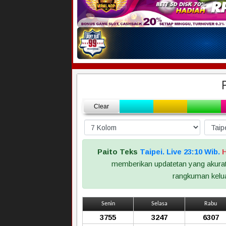
Clear
Paito Teks
Taipei. Live 23:10 Wib.
H
memberikan updatetan yang akurat 
rangkuman kelua
Senin
Selasa
Rabu
3755
3247
6307