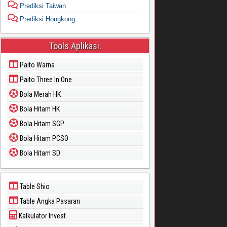
Prediksi Taiwan
Prediksi Hongkong
Tools Aplikasi.
Paito Warna
Paito Three In One
Bola Merah HK
Bola Hitam HK
Bola Hitam SGP
Bola Hitam PCSO
Bola Hitam SD
Table Shio
Table Angka Pasaran
Kalkulator Invest