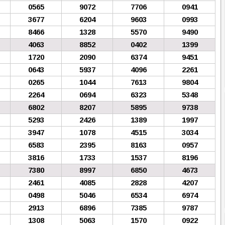
0565
9072
7706
0941
3677
6204
9603
0993
8466
1328
5570
9490
4063
8852
0402
1399
1720
2090
6374
9451
0643
5937
4096
2261
0265
1044
7613
9804
2264
0694
6323
5348
6802
8207
5895
9738
5293
2426
1389
1997
3947
1078
4515
3034
6583
2395
8163
0957
3816
1733
1537
8196
7380
8997
6850
4673
2461
4085
2828
4207
0498
5046
6534
6974
2913
6896
7385
9787
1308
5063
1570
0922