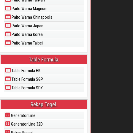
Paito Warna Taiwan
Paito Warna Magnum
Paito Warna Chinapools
Paito Warna Japan
Paito Warna Korea
Paito Warna Taipei
Table Formula.
Table Formula HK
Table Formula SGP
Table Formula SDY
Rekap Togel.
Generator Line
Generator Line 32D
Rekap Kumat