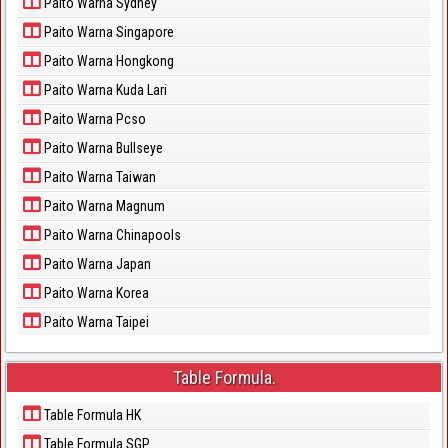
Paito Warna Sydney
Paito Warna Singapore
Paito Warna Hongkong
Paito Warna Kuda Lari
Paito Warna Pcso
Paito Warna Bullseye
Paito Warna Taiwan
Paito Warna Magnum
Paito Warna Chinapools
Paito Warna Japan
Paito Warna Korea
Paito Warna Taipei
Table Formula.
Table Formula HK
Table Formula SGP