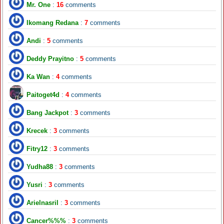
Mr. One
:
16
comments
Ikomang Redana
:
7
comments
Andi
:
5
comments
Deddy Prayitno
:
5
comments
Ka Wan
:
4
comments
Paitoget4d
:
4
comments
Bang Jackpot
:
3
comments
Krecek
:
3
comments
Fitry12
:
3
comments
Yudha88
:
3
comments
Yusri
:
3
comments
Arielnasril
:
3
comments
Cancer%%%
:
3
comments