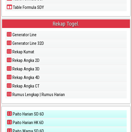
Table Formula SDY
Rekap Togel.
Generator Line
Generator Line 32D
Rekap Kumat
Rekap Angka 2D
Rekap Angka 3D
Rekap Angka 4D
Rekap Angka CT
Rumus Lengkap | Rumus Harian
Paito Harian SD 6D
Paito Harian HK 6D
Paito Warna SD 6D