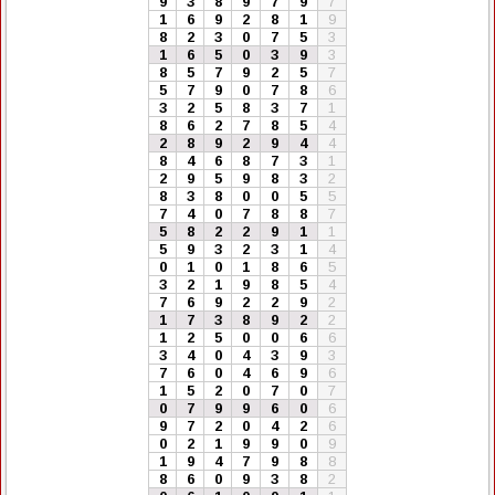
9
3
8
9
7
9
7
1
6
9
2
8
1
9
8
2
3
0
7
5
3
1
6
5
0
3
9
3
8
5
7
9
2
5
7
5
7
9
0
7
8
6
3
2
5
8
3
7
1
8
6
2
7
8
5
4
2
8
9
2
9
4
4
8
4
6
8
7
3
1
2
9
5
9
8
3
2
8
3
8
0
0
5
5
7
4
0
7
8
8
7
5
8
2
2
9
1
1
5
9
3
2
3
1
4
0
1
0
1
8
6
5
3
2
1
9
8
5
4
7
6
9
2
2
9
2
1
7
3
8
9
2
2
1
2
5
0
0
6
6
3
4
0
4
3
9
3
7
6
0
4
6
9
6
1
5
2
0
7
0
7
0
7
9
9
6
0
6
9
7
2
0
4
2
6
0
2
1
9
9
0
9
1
9
4
7
9
8
8
8
6
0
9
3
8
2