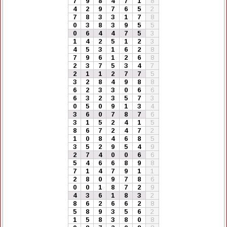
7
9
8
4
7
1
8
4
2
9
7
6
5
2
7
8
3
3
1
7
8
0
3
8
3
9
5
5
0
6
4
4
7
5
3
1
4
2
5
1
2
3
4
5
3
1
6
2
8
7
9
6
1
2
6
8
2
3
7
5
3
4
7
2
1
1
2
7
7
5
3
2
8
4
9
8
8
6
2
3
3
0
6
6
6
3
2
3
5
7
3
0
5
0
9
1
3
4
3
6
0
7
8
7
6
3
1
5
2
4
1
5
8
6
7
2
4
7
2
1
0
8
4
6
8
5
3
5
2
9
5
4
9
2
7
4
0
0
6
6
5
4
6
6
8
9
8
7
1
4
7
9
1
1
2
8
0
9
7
8
6
0
0
1
8
7
2
9
4
3
6
1
8
3
2
8
6
2
6
6
2
8
5
8
9
3
5
6
2
1
5
8
3
8
0
8