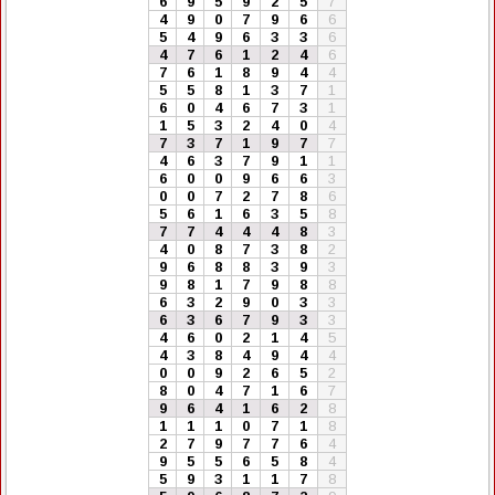
6
9
5
9
2
5
7
4
9
0
7
9
6
6
5
4
9
6
3
3
6
4
7
6
1
2
4
6
7
6
1
8
9
4
4
5
5
8
1
3
7
1
6
0
4
6
7
3
1
1
5
3
2
4
0
4
7
3
7
1
9
7
7
4
6
3
7
9
1
1
6
0
0
9
6
6
3
0
0
7
2
7
8
6
5
6
1
6
3
5
8
7
7
4
4
4
8
3
4
0
8
7
3
8
2
9
6
8
8
3
9
3
9
8
1
7
9
8
8
6
3
2
9
0
3
3
6
3
6
7
9
3
3
4
6
0
2
1
4
5
4
3
8
4
9
4
4
0
0
9
2
6
5
2
8
0
4
7
1
6
7
9
6
4
1
6
2
8
1
1
1
0
7
1
8
2
7
9
7
7
6
4
9
5
5
6
5
8
4
5
9
3
1
1
7
8