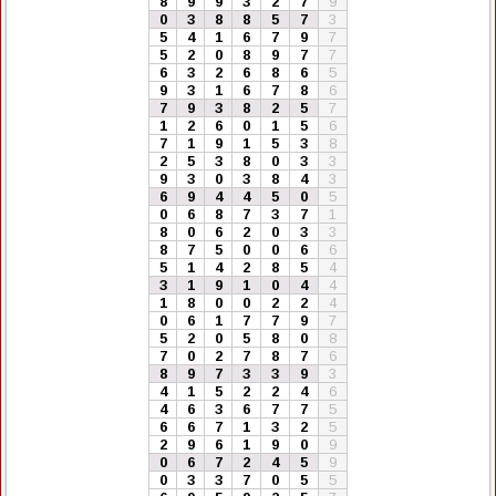
8
9
9
3
2
7
9
0
3
8
8
5
7
3
5
4
1
6
7
9
7
5
2
0
8
9
7
7
6
3
2
6
8
6
5
9
3
1
6
7
8
6
7
9
3
8
2
5
7
1
2
6
0
1
5
6
7
1
9
1
5
3
8
2
5
3
8
0
3
3
9
3
0
3
8
4
3
6
9
4
4
5
0
5
0
6
8
7
3
7
1
8
0
6
2
0
3
3
8
7
5
0
0
6
6
5
1
4
2
8
5
4
3
1
9
1
0
4
4
1
8
0
0
2
2
4
0
6
1
7
7
9
7
5
2
0
5
8
0
8
7
0
2
7
8
7
6
8
9
7
3
3
9
3
4
1
5
2
2
4
6
4
6
3
6
7
7
5
6
6
7
1
3
2
5
2
9
6
1
9
0
9
0
6
7
2
4
5
9
0
3
3
7
0
5
5