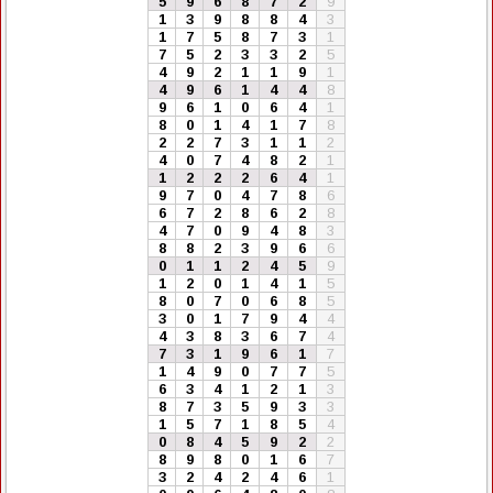
5
9
6
8
7
2
9
1
3
9
8
8
4
3
1
7
5
8
7
3
1
7
5
2
3
3
2
5
4
9
2
1
1
9
1
4
9
6
1
4
4
8
9
6
1
0
6
4
1
8
0
1
4
1
7
8
2
2
7
3
1
1
2
4
0
7
4
8
2
1
1
2
2
2
6
4
1
9
7
0
4
7
8
6
6
7
2
8
6
2
8
4
7
0
9
4
8
3
8
8
2
3
9
6
6
0
1
1
2
4
5
9
1
2
0
1
4
1
5
8
0
7
0
6
8
5
3
0
1
7
9
4
4
4
3
8
3
6
7
4
7
3
1
9
6
1
7
1
4
9
0
7
7
5
6
3
4
1
2
1
3
8
7
3
5
9
3
3
1
5
7
1
8
5
4
0
8
4
5
9
2
2
8
9
8
0
1
6
7
3
2
4
2
4
6
1