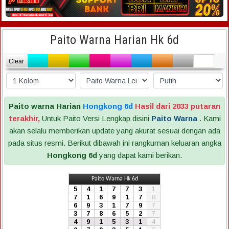
Paito Warna Harian Hk 6d
Clear
Paito warna Harian
Hongkong 6d
Hasil dari 2033 putaran
terakhir,
Untuk Paito Versi Lengkap disini
Paito Warna
. Kami
akan selalu memberikan update yang akurat sesuai dengan ada
pada situs resmi. Berikut dibawah ini rangkuman keluaran angka
Hongkong 6d
yang dapat kami berikan.
Paito Warna Hk 6d
5
4
1
7
7
3
1
7
1
6
9
1
7
8
6
9
3
1
7
9
7
3
7
8
6
5
2
7
4
9
1
5
3
1
4