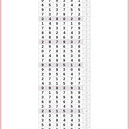
0
7
0
3
5
1
6
6
5
1
2
4
4
8
9
1
3
7
5
5
1
7
3
7
9
7
2
9
3
4
8
0
2
0
2
1
4
0
7
1
0
1
7
8
3
3
7
9
7
8
9
2
4
4
3
7
4
8
9
6
0
2
2
2
8
7
9
3
7
1
2
9
9
6
3
8
2
0
7
0
3
5
6
2
4
4
9
6
3
0
3
7
6
9
9
4
6
1
9
8
3
5
1
4
5
9
0
8
3
0
6
6
2
9
5
6
4
7
2
2
7
1
2
7
4
2
4
3
1
5
9
7
7
0
9
8
3
9
1
1
7
1
5
7
5
9
5
3
7
6
9
6
8
5
6
0
5
6
2
5
7
3
3
7
4
5
6
2
2
6
1
5
3
1
4
4
3
9
0
3
9
3
3
5
8
4
4
1
5
5
8
3
0
0
6
6