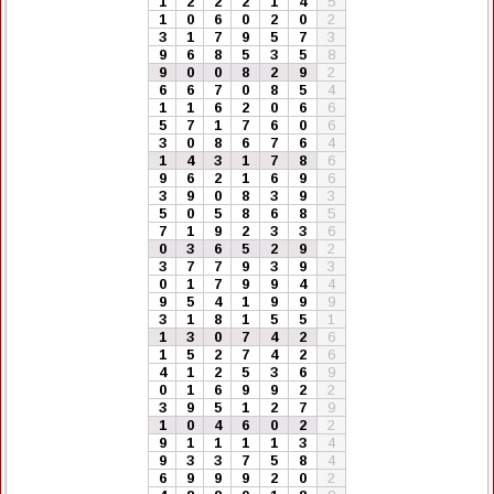
1
2
2
2
1
4
5
1
0
6
0
2
0
2
3
1
7
9
5
7
3
9
6
8
5
3
5
8
9
0
0
8
2
9
2
6
6
7
0
8
5
4
1
1
6
2
0
6
6
5
7
1
7
6
0
6
3
0
8
6
7
6
4
1
4
3
1
7
8
6
9
6
2
1
6
9
6
3
9
0
8
3
9
3
5
0
5
8
6
8
5
7
1
9
2
3
3
6
0
3
6
5
2
9
2
3
7
7
9
3
9
3
0
1
7
9
9
4
4
9
5
4
1
9
9
9
3
1
8
1
5
5
1
1
3
0
7
4
2
6
1
5
2
7
4
2
6
4
1
2
5
3
6
9
0
1
6
9
9
2
2
3
9
5
1
2
7
9
1
0
4
6
0
2
2
9
1
1
1
1
3
4
9
3
3
7
5
8
4
6
9
9
9
2
0
2