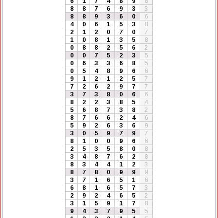
6
1
7
4
8
9
8
8
8
7
6
9
3
3
8
8
9
3
6
0
6
4
0
6
1
5
3
8
2
1
2
0
7
0
7
1
0
8
1
3
5
8
0
8
8
2
5
6
2
0
0
7
5
2
3
5
0
6
3
3
6
8
5
0
5
4
8
9
6
6
9
1
2
1
2
5
7
7
2
6
2
9
7
7
3
7
3
8
0
6
6
8
2
2
3
8
5
4
5
6
8
7
3
8
2
8
7
6
6
2
4
6
5
9
2
6
3
6
9
3
0
5
9
7
9
7
8
1
0
0
9
6
6
2
5
3
5
8
0
8
3
4
8
7
6
2
8
8
3
4
4
1
2
3
8
7
8
0
9
9
9
3
7
1
6
5
1
6
6
8
1
6
5
7
3
2
9
2
4
6
5
2
3
1
5
9
1
7
8
9
4
3
7
9
5
5