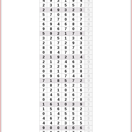
4
9
3
1
9
4
4
2
3
1
5
5
2
7
2
4
9
3
2
3
5
5
7
0
6
9
8
8
4
2
7
0
6
7
4
6
9
4
6
8
9
8
9
8
6
7
0
2
2
5
9
2
1
7
9
7
3
2
5
1
3
4
7
2
1
7
2
9
3
3
8
9
3
8
7
6
4
0
8
4
7
3
9
3
2
1
9
2
1
4
5
2
1
2
4
6
3
9
0
3
2
9
9
1
1
0
0
1
6
3
8
2
9
9
6
7
4
4
8
7
1
8
5
7
2
9
0
8
7
5
2
1
3
7
2
1
0
1
6
7
8
4
5
8
6
7
4
0
6
4
2
7
8
6
1
6
1
0
3
9
3
1
5
6
5
8
2
1
0
1
4
5
5
6
2
4
6
7
6
2
1
3
4
4
2
3
5
5
1
9
0
0
4
0
6
6