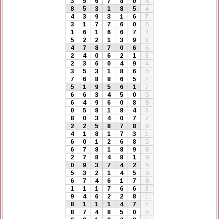
3
5
6
7
8
0
8
8
5
3
1
8
5
4
4
3
9
3
1
6
7
3
1
7
7
6
0
6
1
6
1
6
6
7
4
5
2
2
1
3
9
3
4
7
8
7
0
6
6
2
4
0
6
2
1
3
2
3
6
0
4
9
4
3
5
3
1
8
6
5
7
6
8
8
6
5
2
5
1
9
5
6
1
7
6
6
3
4
5
0
5
6
4
9
6
0
8
8
0
5
8
1
8
4
3
8
0
3
4
0
7
7
2
2
5
8
7
8
6
4
1
8
1
7
3
1
6
0
1
2
6
8
5
6
7
8
1
8
9
8
2
7
8
4
8
1
9
0
9
3
7
4
2
6
5
3
2
1
4
5
9
6
7
4
6
1
7
8
1
1
1
7
6
6
3
9
4
6
2
2
8
1
8
1
1
1
4
7
2
8
7
4
8
5
0
5