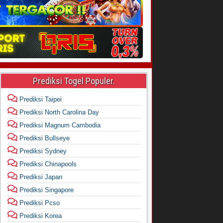
Prediksi Togel Populer.
Prediksi Taipei
Prediksi North Carolina Day
Prediksi Magnum Cambodia
Prediksi Bullseye
Prediksi Sydney
Prediksi Chinapools
Prediksi Japan
Prediksi Singapore
Prediksi Pcso
Prediksi Korea