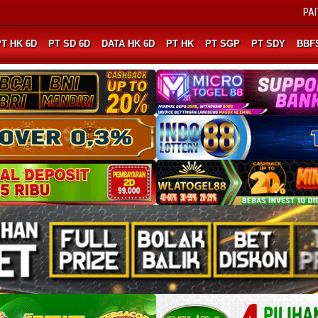
PAI
PT HK 6D
PT SD 6D
DATA HK 6D
PT HK
PT SGP
PT SDY
BBF