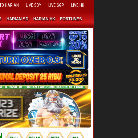
TO HARIAN
LIVE SDY
LIVE SGP
LIVE HK
S
HARIAN SD
HARIAN HK
FORTUNES