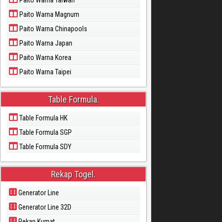
Paito Warna Taiwan
Paito Warna Magnum
Paito Warna Chinapools
Paito Warna Japan
Paito Warna Korea
Paito Warna Taipei
Table Formula.
Table Formula HK
Table Formula SGP
Table Formula SDY
Rekap Togel.
Generator Line
Generator Line 32D
Rekap Kumat