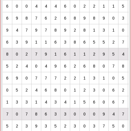
6
0
0
4
4
4
6
0
2
2
1
1
5
6
9
8
7
6
2
6
8
9
8
9
0
3
9
4
7
9
7
8
9
2
8
1
3
1
0
6
3
9
1
1
6
3
8
6
5
5
2
7
8
0
2
7
9
1
6
1
1
2
9
5
4
5
2
4
0
4
9
6
2
6
8
0
7
8
6
9
0
7
7
7
2
2
1
3
1
0
5
0
5
2
4
6
8
0
1
2
3
0
6
2
1
3
3
1
4
3
4
1
5
6
0
6
7
7
0
7
8
6
3
3
0
0
0
9
4
7
5
2
3
9
3
5
2
3
0
3
7
5
0