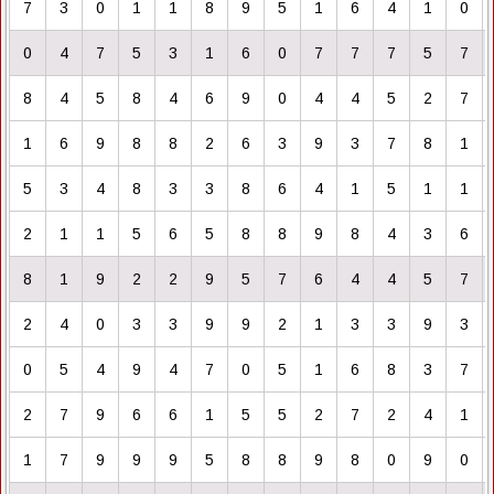
7
3
0
1
1
8
9
5
1
6
4
1
0
0
4
7
5
3
1
6
0
7
7
7
5
7
8
4
5
8
4
6
9
0
4
4
5
2
7
1
6
9
8
8
2
6
3
9
3
7
8
1
5
3
4
8
3
3
8
6
4
1
5
1
1
2
1
1
5
6
5
8
8
9
8
4
3
6
8
1
9
2
2
9
5
7
6
4
4
5
7
2
4
0
3
3
9
9
2
1
3
3
9
3
0
5
4
9
4
7
0
5
1
6
8
3
7
2
7
9
6
6
1
5
5
2
7
2
4
1
1
7
9
9
9
5
8
8
9
8
0
9
0