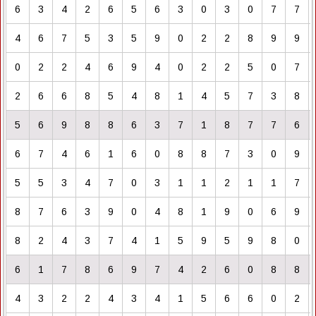
6
3
4
2
6
5
6
3
0
3
0
7
7
4
6
7
5
3
5
9
0
2
2
8
9
9
0
2
2
4
6
9
4
0
2
2
5
0
7
2
6
6
8
5
4
8
1
4
5
7
3
8
5
6
9
8
8
6
3
7
1
8
7
7
6
6
7
4
6
1
6
0
8
8
7
3
0
9
5
5
3
4
7
0
3
1
1
2
1
1
7
8
7
6
3
9
0
4
8
1
9
0
6
9
8
2
4
3
7
4
1
5
9
5
9
8
0
6
1
7
8
6
9
7
4
2
6
0
8
8
4
3
2
2
4
3
4
1
5
6
6
0
2