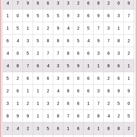
4
7
9
6
6
3
3
2
6
8
2
0
9
1
0
9
5
5
5
9
3
6
9
6
3
7
1
5
1
1
2
9
4
2
5
7
3
1
7
6
4
3
5
8
8
6
5
4
9
7
8
2
4
0
5
2
7
7
8
6
6
3
6
3
2
4
8
7
6
4
3
5
9
1
1
8
6
1
5
2
6
9
6
3
8
0
6
6
2
6
1
2
6
1
1
2
4
8
6
6
3
8
9
9
3
1
2
1
3
2
6
6
1
7
2
5
0
8
9
9
1
1
8
7
6
2
8
4
2
5
2
4
2
3
5
6
1
6
4
1
8
8
2