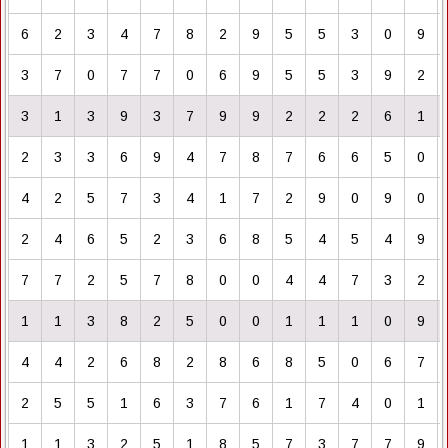
6
2
3
4
7
8
2
9
5
5
3
0
9
3
7
0
7
7
0
6
9
5
5
3
9
2
3
1
3
9
3
7
9
9
2
2
2
6
1
2
3
3
6
9
4
7
8
7
6
6
5
0
4
2
5
7
3
4
1
7
2
9
0
9
0
2
4
6
5
2
3
6
8
5
4
5
4
9
7
7
2
5
7
8
0
0
4
4
7
3
2
1
1
3
8
2
5
0
0
1
1
1
0
9
4
4
2
6
8
2
8
6
8
5
0
6
7
2
5
5
1
6
3
7
6
1
7
4
0
1
1
1
3
2
5
1
8
5
7
3
7
7
9