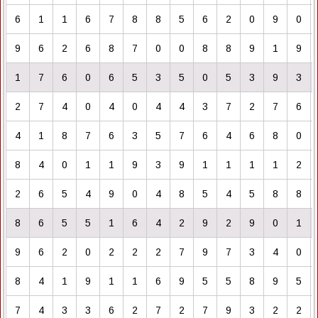
6
1
1
6
7
8
8
5
6
2
0
9
0
9
6
2
6
8
7
0
0
8
8
9
1
9
1
7
6
0
6
5
3
5
0
5
3
9
3
2
7
4
0
4
0
4
4
3
7
2
7
6
4
1
8
7
6
3
5
7
6
4
6
8
0
8
4
0
1
1
9
3
9
1
1
1
1
2
2
6
5
4
9
0
4
8
5
4
5
8
8
8
6
5
5
1
6
4
2
9
2
9
0
1
9
6
2
0
2
2
2
7
9
7
3
4
0
8
4
1
9
1
1
6
9
5
5
8
9
5
7
4
3
3
6
2
7
2
7
9
3
2
2