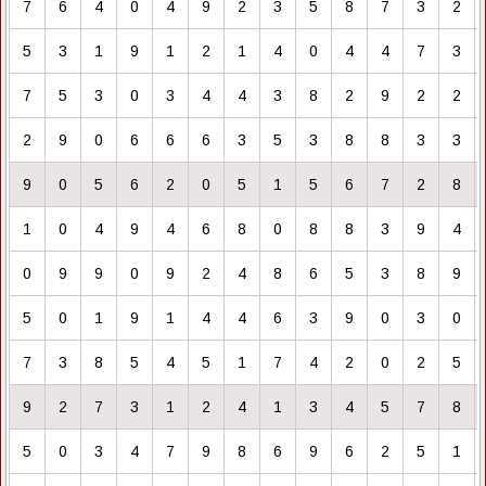
7
6
4
0
4
9
2
3
5
8
7
3
2
5
3
1
9
1
2
1
4
0
4
4
7
3
7
5
3
0
3
4
4
3
8
2
9
2
2
2
9
0
6
6
6
3
5
3
8
8
3
3
9
0
5
6
2
0
5
1
5
6
7
2
8
1
0
4
9
4
6
8
0
8
8
3
9
4
0
9
9
0
9
2
4
8
6
5
3
8
9
5
0
1
9
1
4
4
6
3
9
0
3
0
7
3
8
5
4
5
1
7
4
2
0
2
5
9
2
7
3
1
2
4
1
3
4
5
7
8
5
0
3
4
7
9
8
6
9
6
2
5
1