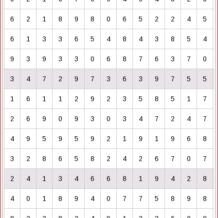
6
2
1
8
9
8
0
6
5
2
2
4
5
6
1
3
3
6
5
4
8
4
3
8
5
4
9
3
9
3
3
0
6
8
7
6
3
7
0
3
4
7
2
9
7
3
6
3
9
7
5
5
1
6
1
1
2
9
2
3
5
8
5
1
7
2
6
9
0
9
3
0
3
4
7
2
4
7
4
9
5
9
5
9
2
1
9
1
9
6
8
3
2
8
6
5
8
2
4
2
6
7
0
7
2
4
1
3
4
6
6
8
1
9
4
2
8
4
0
1
8
9
4
0
7
7
5
8
9
8