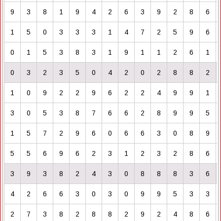
9
3
8
1
9
4
2
6
3
9
2
8
6
1
5
0
3
3
3
1
4
7
2
5
9
6
0
1
5
3
8
3
1
9
1
1
2
6
1
0
3
2
3
5
0
4
2
0
2
8
8
2
1
0
9
2
2
9
6
2
2
4
9
9
1
3
0
5
3
8
7
6
6
2
8
9
9
5
1
5
7
2
9
6
0
6
6
3
0
8
9
5
5
6
9
6
2
3
1
2
3
2
8
6
3
9
3
8
2
4
3
0
8
8
8
3
6
4
2
6
6
3
0
3
0
9
9
5
3
3
2
7
3
8
2
8
8
2
9
2
4
8
6