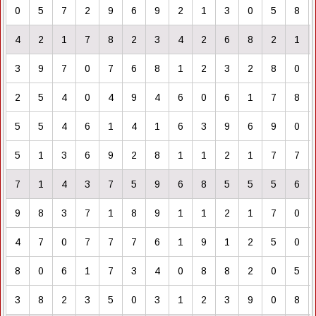
0
5
7
2
9
6
9
2
1
3
0
5
8
4
2
1
7
8
2
3
4
2
6
8
2
1
3
9
7
0
7
6
8
1
2
3
2
8
0
2
5
4
0
4
9
4
6
0
6
1
7
8
5
5
4
6
1
4
1
6
3
9
6
9
0
5
1
3
6
9
2
8
1
1
2
1
7
7
7
1
4
3
7
5
9
6
8
5
5
5
6
9
8
3
7
1
8
9
1
1
2
1
7
0
4
7
0
7
7
7
6
1
9
1
2
5
0
8
0
6
1
7
3
4
0
8
8
2
0
5
3
8
2
3
5
0
3
1
2
3
9
0
8