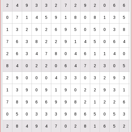
2
4
9
3
3
2
7
2
9
2
0
6
6
0
7
1
4
5
9
1
8
0
8
1
3
5
1
3
2
9
2
6
9
5
0
5
0
3
8
7
6
3
8
2
2
9
1
4
5
0
6
4
2
6
3
4
7
8
0
4
6
1
1
4
0
8
4
0
2
2
0
6
4
7
2
3
0
5
2
9
0
0
0
4
3
3
0
3
2
9
3
1
3
9
0
9
1
9
0
2
2
9
3
1
7
8
9
6
6
9
9
8
2
1
2
2
6
0
5
0
3
3
3
9
8
6
5
0
5
3
2
8
4
9
4
7
0
2
8
1
6
5
2