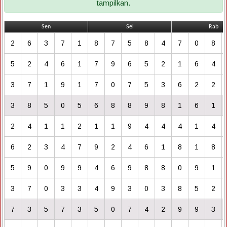
tampilkan.
Sen
Sel
Rab
2
6
3
7
1
8
7
5
8
4
7
0
8
5
2
4
6
1
7
9
6
5
2
1
6
4
3
7
1
9
1
7
0
7
5
3
6
2
2
3
8
5
0
5
6
8
8
9
8
1
6
1
2
4
1
1
2
1
1
9
4
4
4
1
4
6
2
3
4
7
9
2
4
6
1
8
1
8
5
9
0
9
9
4
6
9
8
8
0
9
1
3
7
0
3
3
4
9
3
0
3
8
5
2
7
3
5
7
3
5
0
7
4
2
9
9
3