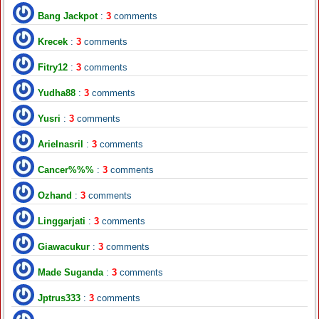
Bang Jackpot
:
3
comments
Krecek
:
3
comments
Fitry12
:
3
comments
Yudha88
:
3
comments
Yusri
:
3
comments
Arielnasril
:
3
comments
Cancer%%%
:
3
comments
Ozhand
:
3
comments
Linggarjati
:
3
comments
Giawacukur
:
3
comments
Made Suganda
:
3
comments
Jptrus333
:
3
comments