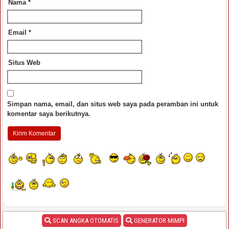
Nama
*
Email
*
Situs Web
Simpan nama, email, dan situs web saya pada peramban ini untuk
komentar saya berikutnya.
SCAN ANGKA OTOMATIS
GENERATOR MIMPI