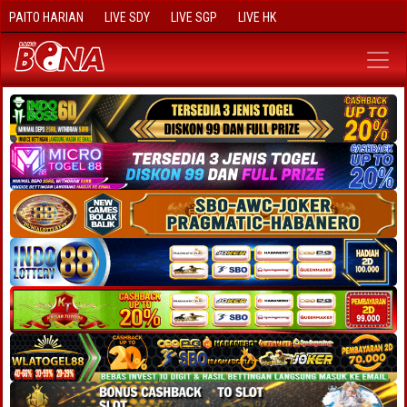
PAITO HARIAN
LIVE SDY
LIVE SGP
LIVE HK