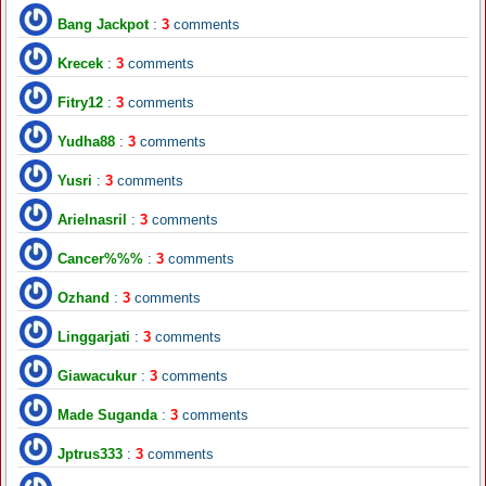
Bang Jackpot
:
3
comments
Krecek
:
3
comments
Fitry12
:
3
comments
Yudha88
:
3
comments
Yusri
:
3
comments
Arielnasril
:
3
comments
Cancer%%%
:
3
comments
Ozhand
:
3
comments
Linggarjati
:
3
comments
Giawacukur
:
3
comments
Made Suganda
:
3
comments
Jptrus333
:
3
comments