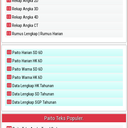
Rekap Angka 2D
Rekap Angka 3D
Rekap Angka 4D
Rekap Angka CT
Rumus Lengkap | Rumus Harian
Paito Harian SD 6D
Paito Harian HK 6D
Paito Warna SD 6D
Paito Warna HK 6D
Data Lengkap HK Tahunan
Data Lengkap SD Tahunan
Data Lengkap SGP Tahunan
Paito Teks Populer.