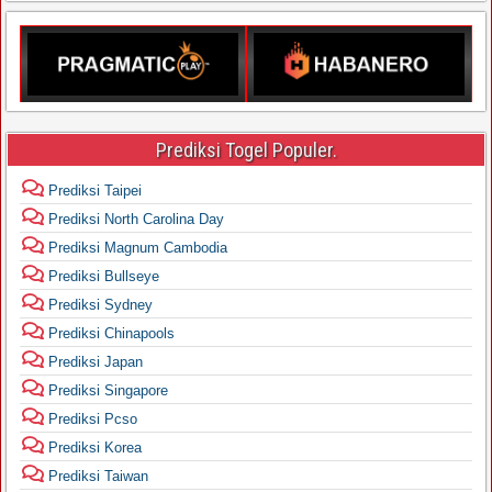
Prediksi Togel Populer.
Prediksi Taipei
Prediksi North Carolina Day
Prediksi Magnum Cambodia
Prediksi Bullseye
Prediksi Sydney
Prediksi Chinapools
Prediksi Japan
Prediksi Singapore
Prediksi Pcso
Prediksi Korea
Prediksi Taiwan