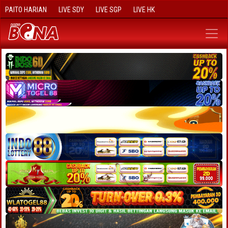
PAITO HARIAN
LIVE SDY
LIVE SGP
LIVE HK