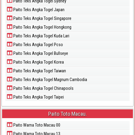
Paito Teks Angka Togel Sydney
Paito Teks Angka Togel Japan
Paito Teks Angka Togel Singapore
Paito Teks Angka Togel Hongkong
Paito Teks Angka Togel Kuda Lari
Paito Teks Angka Togel Pcso
Paito Teks Angka Togel Bullseye
Paito Teks Angka Togel Korea
Paito Teks Angka Togel Taiwan
Paito Teks Angka Togel Magnum Cambodia
Paito Teks Angka Togel Chinapools
Paito Teks Angka Togel Taipei
Paito Toto Macau.
Paito Warna Toto Macau 00
Paito Warna Toto Macau 13