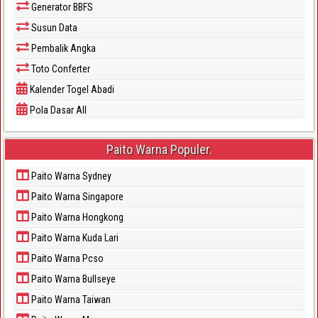
Generator BBFS
Susun Data
Pembalik Angka
Toto Conferter
Kalender Togel Abadi
Pola Dasar All
Paito Warna Populer.
Paito Warna Sydney
Paito Warna Singapore
Paito Warna Hongkong
Paito Warna Kuda Lari
Paito Warna Pcso
Paito Warna Bullseye
Paito Warna Taiwan