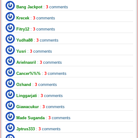
Bang Jackpot
:
3
comments
Krecek
:
3
comments
Fitry12
:
3
comments
Yudha88
:
3
comments
Yusri
:
3
comments
Arielnasril
:
3
comments
Cancer%%%
:
3
comments
Ozhand
:
3
comments
Linggarjati
:
3
comments
Giawacukur
:
3
comments
Made Suganda
:
3
comments
Jptrus333
:
3
comments