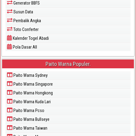
Generator BBFS
Susun Data
Pembalik Angka
Toto Conferter
Kalender Togel Abadi
Pola Dasar All
Paito Warna Populer.
Paito Warna Sydney
Paito Warna Singapore
Paito Warna Hongkong
Paito Warna Kuda Lari
Paito Warna Pcso
Paito Warna Bullseye
Paito Warna Taiwan