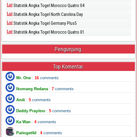
Statistik Angka Togel Morocco Quatro 04
Statistik Angka Togel North Carolina Day
Statistik Angka Togel Germany Plus5
Statistik Angka Togel Morocco Quatro 01
Pengunjung.
Top Komentar.
Mr. One
:
16
comments
Ikomang Redana
:
7
comments
Andi
:
5
comments
Deddy Prayitno
:
5
comments
Ka Wan
:
4
comments
Paitoget4d
:
4
comments