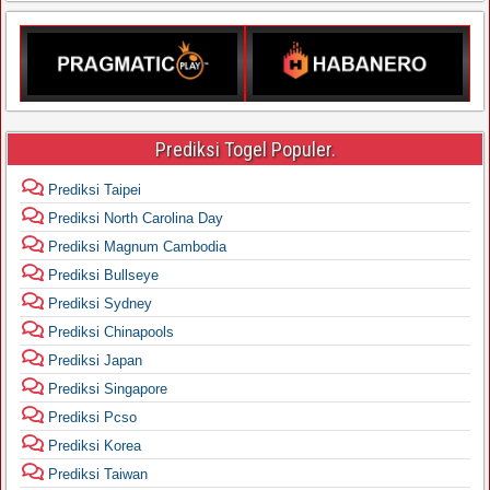
Prediksi Togel Populer.
Prediksi Taipei
Prediksi North Carolina Day
Prediksi Magnum Cambodia
Prediksi Bullseye
Prediksi Sydney
Prediksi Chinapools
Prediksi Japan
Prediksi Singapore
Prediksi Pcso
Prediksi Korea
Prediksi Taiwan