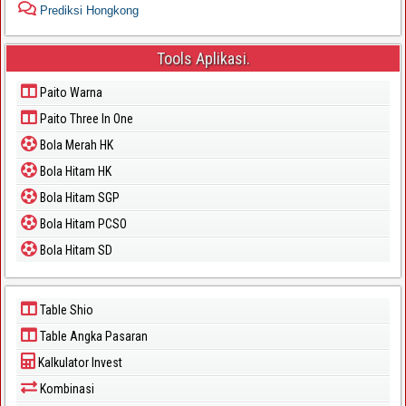
Prediksi Hongkong
Tools Aplikasi.
Paito Warna
Paito Three In One
Bola Merah HK
Bola Hitam HK
Bola Hitam SGP
Bola Hitam PCSO
Bola Hitam SD
Table Shio
Table Angka Pasaran
Kalkulator Invest
Kombinasi