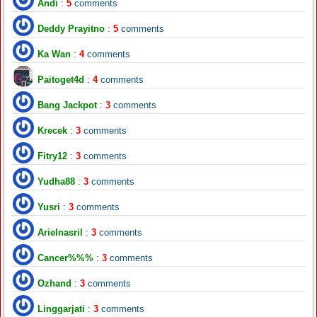
Andi
:
5
comments
Deddy Prayitno
:
5
comments
Ka Wan
:
4
comments
Paitoget4d
:
4
comments
Bang Jackpot
:
3
comments
Krecek
:
3
comments
Fitry12
:
3
comments
Yudha88
:
3
comments
Yusri
:
3
comments
Arielnasril
:
3
comments
Cancer%%%
:
3
comments
Ozhand
:
3
comments
Linggarjati
:
3
comments