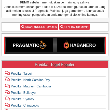
DEMO
sebelum memutuskan bermain yang aslinya.
Anda bisa memainkan game Rise of Giza real menggunakan taruhan uang
asli melalui situs slot Pragmatic. Mainkan juga game demo lainnya untuk
meningkatkan pengetahuan anda mengenai slot online lainnya.
SCAN ANGKA OTOMATIS
GENERATOR MIMPI
Prediksi Togel Populer.
Prediksi Taipei
Prediksi North Carolina Day
Prediksi Magnum Cambodia
Prediksi Bullseye
Prediksi Sydney
Prediksi Chinapools