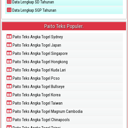
Data Lengkap SD Tahunan
Data Lengkap SGP Tahunan
Paito Teks Populer.
Paito Teks Angka Togel Sydney
Paito Teks Angka Togel Japan
Paito Teks Angka Togel Singapore
Paito Teks Angka Togel Hongkong
Paito Teks Angka Togel Kuda Lari
Paito Teks Angka Togel Pcso
Paito Teks Angka Togel Bullseye
Paito Teks Angka Togel Korea
Paito Teks Angka Togel Taiwan
Paito Teks Angka Togel Magnum Cambodia
Paito Teks Angka Togel Chinapools
Paito Teks Angka Togel Taipei