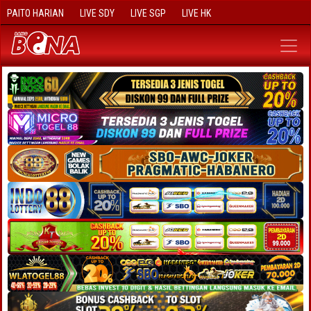
PAITO HARIAN
LIVE SDY
LIVE SGP
LIVE HK