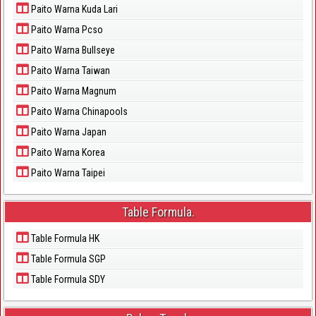
Paito Warna Kuda Lari
Paito Warna Pcso
Paito Warna Bullseye
Paito Warna Taiwan
Paito Warna Magnum
Paito Warna Chinapools
Paito Warna Japan
Paito Warna Korea
Paito Warna Taipei
Table Formula.
Table Formula HK
Table Formula SGP
Table Formula SDY