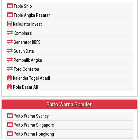
Table Shio
Table Angka Pasaran
Kalkulator Invest
Kombinasi
Generator BBFS
Susun Data
Pembalik Angka
Toto Conferter
Kalender Togel Abadi
Pola Dasar All
Paito Warna Populer.
Paito Warna Sydney
Paito Warna Singapore
Paito Warna Hongkong