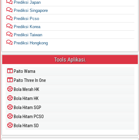
Prediksi Japan
Prediksi Singapore
Prediksi Pcso
Prediksi Korea
Prediksi Taiwan
Prediksi Hongkong
Tools Aplikasi.
Paito Warna
Paito Three In One
Bola Merah HK
Bola Hitam HK
Bola Hitam SGP
Bola Hitam PCSO
Bola Hitam SD