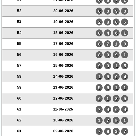
6
8
7
1
51
21-06-2026
6
0
9
0
52
20-06-2026
2
8
0
5
53
19-06-2026
0
4
6
1
54
18-06-2026
8
7
1
0
55
17-06-2026
8
0
9
1
56
16-06-2026
9
0
1
5
57
15-06-2026
1
6
0
4
58
14-06-2026
5
6
1
1
59
13-06-2026
6
1
8
5
60
12-06-2026
7
4
6
4
61
11-06-2026
1
7
9
1
62
10-06-2026
7
9
3
7
63
09-06-2026