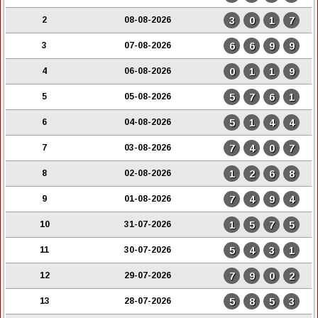
3
0
1
7
2
08-08-2026
6
6
9
9
3
07-08-2026
0
1
1
9
4
06-08-2026
5
7
6
1
5
05-08-2026
5
1
4
4
6
04-08-2026
7
4
0
7
7
03-08-2026
1
2
6
8
8
02-08-2026
7
4
9
4
9
01-08-2026
1
5
7
5
10
31-07-2026
5
4
3
1
11
30-07-2026
7
9
0
2
12
29-07-2026
5
8
5
3
13
28-07-2026