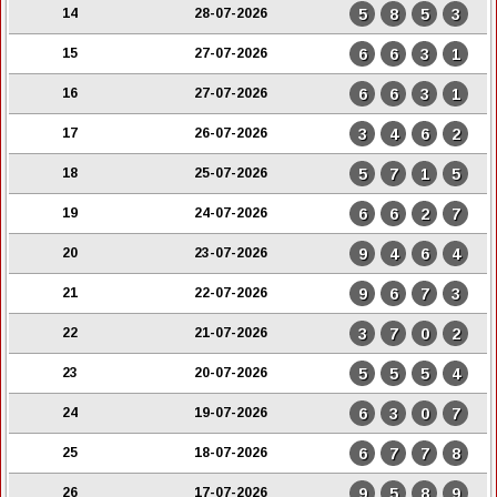
5
8
5
3
14
28-07-2026
6
6
3
1
15
27-07-2026
6
6
3
1
16
27-07-2026
3
4
6
2
17
26-07-2026
5
7
1
5
18
25-07-2026
6
6
2
7
19
24-07-2026
9
4
6
4
20
23-07-2026
9
6
7
3
21
22-07-2026
3
7
0
2
22
21-07-2026
5
5
5
4
23
20-07-2026
6
3
0
7
24
19-07-2026
6
7
7
8
25
18-07-2026
9
5
8
9
26
17-07-2026