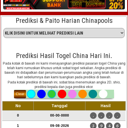
Prediksi & Paito Harian Chinapools
Prediksi Hasil Togel China Hari Ini.
Pada kotak di bawah ini kami menayangkan prediksi pasaran togel China yang
telah kami rumuskan khusus untuk sobat togel sekalian. Angka prediksi di
bawah ini didapatkan dari perumusan-perumusan angka yang telah keluar di
hari sebelumnya dan kami tuangkan pada prediksi di bawah.
Pada kotak prediksi di bawah ini, sobat bisa menemukan angka 2D, shio,
prediksi kepala dan juga prediksi ekor.
Clear
No
Tanggal
Hasil
.
.
.
.
0
00-00-0000
3
9
4
6
1
09-08-2026