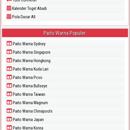
Kalender Togel Abadi
Pola Dasar All
Paito Warna Populer.
Paito Warna Sydney
Paito Warna Singapore
Paito Warna Hongkong
Paito Warna Kuda Lari
Paito Warna Pcso
Paito Warna Bullseye
Paito Warna Taiwan
Paito Warna Magnum
Paito Warna Chinapools
Paito Warna Japan
Paito Warna Korea