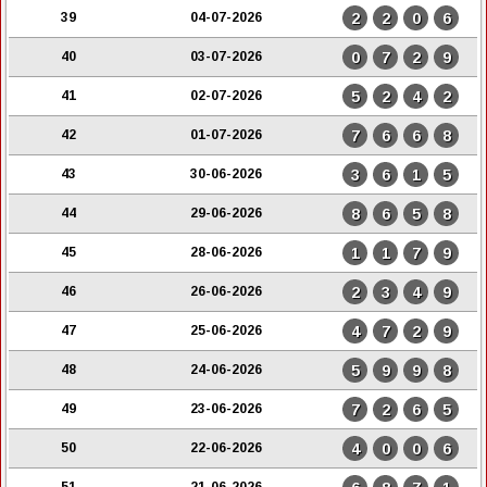
2
2
0
6
39
04-07-2026
0
7
2
9
40
03-07-2026
5
2
4
2
41
02-07-2026
7
6
6
8
42
01-07-2026
3
6
1
5
43
30-06-2026
8
6
5
8
44
29-06-2026
1
1
7
9
45
28-06-2026
2
3
4
9
46
26-06-2026
4
7
2
9
47
25-06-2026
5
9
9
8
48
24-06-2026
7
2
6
5
49
23-06-2026
4
0
0
6
50
22-06-2026