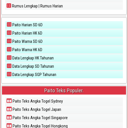
Rumus Lengkap | Rumus Harian
Paito Harian SD 6D
Paito Harian HK 6D
Paito Warna SD 6D
Paito Warna HK 6D
Data Lengkap HK Tahunan
Data Lengkap SD Tahunan
Data Lengkap SGP Tahunan
Paito Teks Populer.
Paito Teks Angka Togel Sydney
Paito Teks Angka Togel Japan
Paito Teks Angka Togel Singapore
Paito Teks Angka Togel Hongkong