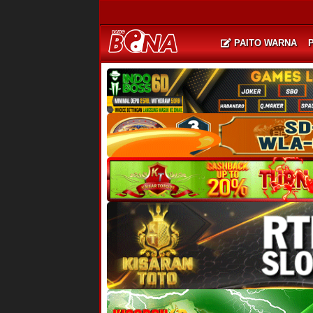
PAITO WARNA