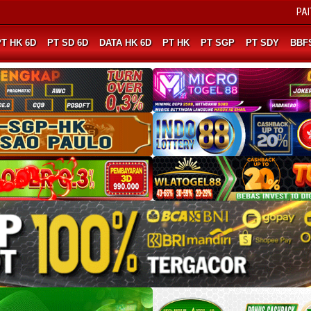
PAI
PT HK 6D
PT SD 6D
DATA HK 6D
PT HK
PT SGP
PT SDY
BBF