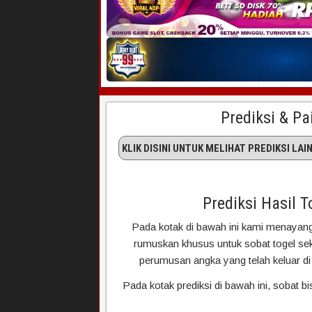
Prediksi & P
Prediksi Hasil T
Pada kotak di bawah ini kami menayang
rumuskan khusus untuk sobat togel seka
perumusan angka yang telah keluar di
Pada kotak prediksi di bawah ini, sobat b