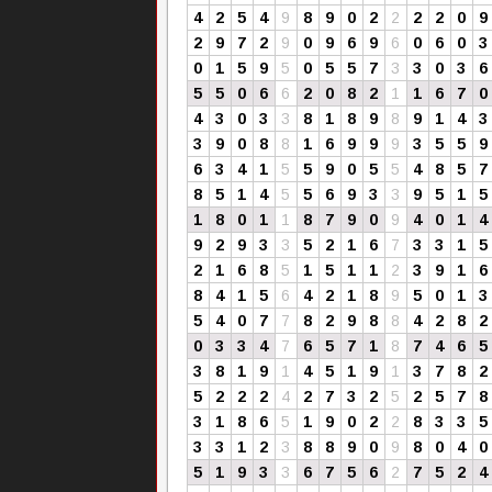
4
2
5
4
9
8
9
0
2
2
2
2
0
9
2
9
7
2
9
0
9
6
9
6
0
6
0
3
0
1
5
9
5
0
5
5
7
3
3
0
3
6
5
5
0
6
6
2
0
8
2
1
1
6
7
0
4
3
0
3
3
8
1
8
9
8
9
1
4
3
3
9
0
8
8
1
6
9
9
9
3
5
5
9
6
3
4
1
5
5
9
0
5
5
4
8
5
7
8
5
1
4
5
5
6
9
3
3
9
5
1
5
1
8
0
1
1
8
7
9
0
9
4
0
1
4
9
2
9
3
3
5
2
1
6
7
3
3
1
5
2
1
6
8
5
1
5
1
1
2
3
9
1
6
8
4
1
5
6
4
2
1
8
9
5
0
1
3
5
4
0
7
7
8
2
9
8
8
4
2
8
2
0
3
3
4
7
6
5
7
1
8
7
4
6
5
3
8
1
9
1
4
5
1
9
1
3
7
8
2
5
2
2
2
4
2
7
3
2
5
2
5
7
8
3
1
8
6
5
1
9
0
2
2
8
3
3
5
3
3
1
2
3
8
8
9
0
9
8
0
4
0
5
1
9
3
3
6
7
5
6
2
7
5
2
4