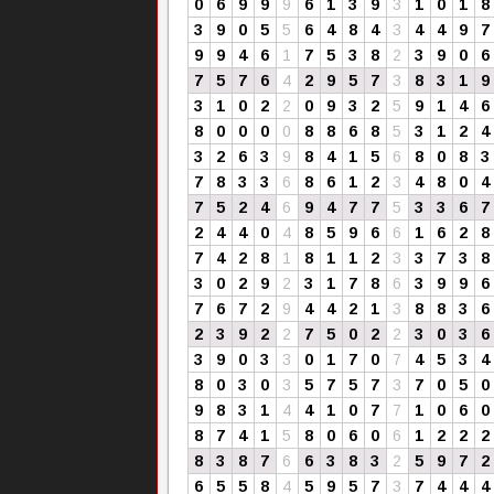
0
6
9
9
9
6
1
3
9
3
1
0
1
8
3
9
0
5
5
6
4
8
4
3
4
4
9
7
9
9
4
6
1
7
5
3
8
2
3
9
0
6
7
5
7
6
4
2
9
5
7
3
8
3
1
9
3
1
0
2
2
0
9
3
2
5
9
1
4
6
8
0
0
0
0
8
8
6
8
5
3
1
2
4
3
2
6
3
9
8
4
1
5
6
8
0
8
3
7
8
3
3
6
8
6
1
2
3
4
8
0
4
7
5
2
4
6
9
4
7
7
5
3
3
6
7
2
4
4
0
4
8
5
9
6
6
1
6
2
8
7
4
2
8
1
8
1
1
2
3
3
7
3
8
3
0
2
9
2
3
1
7
8
6
3
9
9
6
7
6
7
2
9
4
4
2
1
3
8
8
3
6
2
3
9
2
2
7
5
0
2
2
3
0
3
6
3
9
0
3
3
0
1
7
0
7
4
5
3
4
8
0
3
0
3
5
7
5
7
3
7
0
5
0
9
8
3
1
4
4
1
0
7
7
1
0
6
0
8
7
4
1
5
8
0
6
0
6
1
2
2
2
8
3
8
7
6
6
3
8
3
2
5
9
7
2
6
5
5
8
4
5
9
5
7
3
7
4
4
4