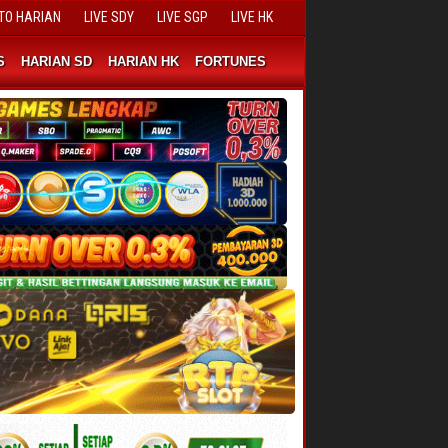
TO HARIAN
LIVE SDY
LIVE SGP
LIVE HK
S
HARIAN SD
HARIAN HK
FORTUNES