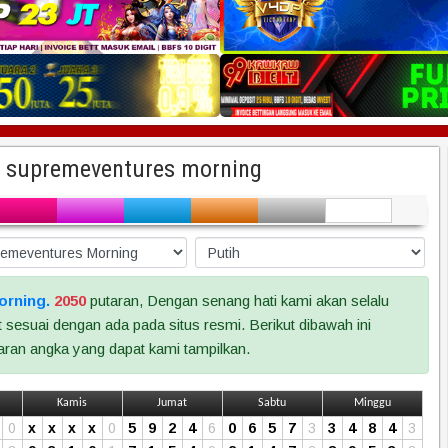
a supremeventures morning
orning.
2050
putaran, Dengan senang hati kami akan selalu
sesuai dengan ada pada situs resmi. Berikut dibawah ini
ran angka yang dapat kami tampilkan.
Kamis
Jumat
Sabtu
Minggu
0
x
x
x
x
0
5
9
2
4
6
0
6
5
7
3
3
4
8
4
3