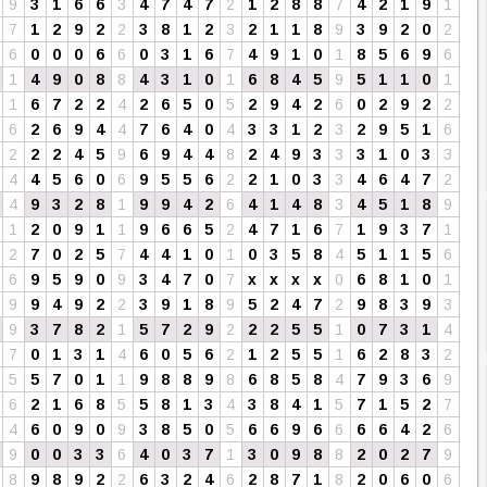
9
3
1
6
6
3
4
7
4
7
2
1
2
8
8
7
4
2
1
9
1
7
1
2
9
2
2
3
8
1
2
3
2
1
1
8
9
3
9
2
0
2
6
0
0
0
6
6
0
3
1
6
7
4
9
1
0
1
8
5
6
9
6
1
4
9
0
8
8
4
3
1
0
1
6
8
4
5
9
5
1
1
0
1
1
6
7
2
2
4
2
6
5
0
5
2
9
4
2
6
0
2
9
2
2
6
2
6
9
4
4
7
6
4
0
4
3
3
1
2
3
2
9
5
1
6
2
2
2
4
5
9
6
9
4
4
8
2
4
9
3
3
3
1
0
3
3
4
4
5
6
0
6
9
5
5
6
2
2
1
0
3
3
4
6
4
7
2
4
9
3
2
8
1
9
9
4
2
6
4
1
4
8
3
4
5
1
8
9
1
2
0
9
1
1
9
6
6
5
2
4
7
1
6
7
1
9
3
7
1
2
7
0
2
5
7
4
4
1
0
1
0
3
5
8
4
5
1
1
5
6
6
9
5
9
0
9
3
4
7
0
7
x
x
x
x
0
6
8
1
0
1
9
9
4
9
2
2
3
9
1
8
9
5
2
4
7
2
9
8
3
9
3
9
3
7
8
2
1
5
7
2
9
2
2
2
5
5
1
0
7
3
1
4
7
0
1
3
1
4
6
0
5
6
2
1
2
5
5
1
6
2
8
3
2
5
5
7
0
1
1
9
8
8
9
8
6
8
5
8
4
7
9
3
6
9
6
2
1
6
8
5
5
8
1
3
4
3
8
4
1
5
7
1
5
2
7
4
6
0
9
0
9
3
8
5
0
5
6
6
9
6
6
6
6
4
2
6
9
0
0
3
3
6
4
0
3
7
1
3
0
9
8
8
2
0
2
7
9
8
9
8
9
2
2
6
3
2
4
6
2
8
7
1
8
2
0
6
0
6