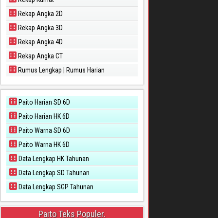
Rekap Angka 2D
Rekap Angka 3D
Rekap Angka 4D
Rekap Angka CT
Rumus Lengkap | Rumus Harian
Paito Harian SD 6D
Paito Harian HK 6D
Paito Warna SD 6D
Paito Warna HK 6D
Data Lengkap HK Tahunan
Data Lengkap SD Tahunan
Data Lengkap SGP Tahunan
Paito Teks Populer.