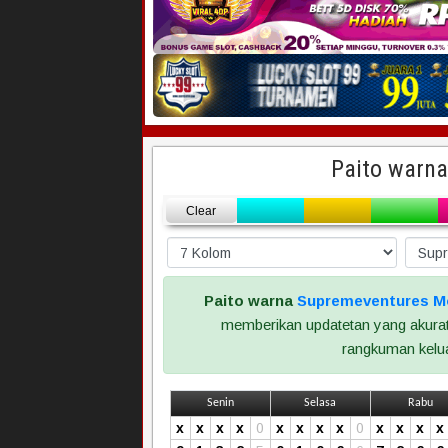
Paito warn
Clear
Paito warna
Supremeventures M
memberikan updatetan yang akurat 
rangkuman kelua
Senin
Selasa
Rabu
x
x
x
x
0
x
x
x
x
0
x
x
x
x