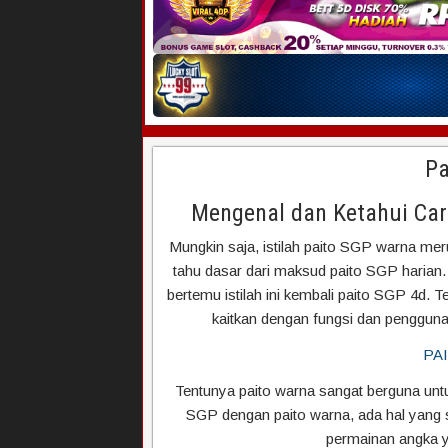
Pa
Mengenal dan Ketahui Car
Mungkin saja, istilah paito SGP warna me
tahu dasar dari maksud paito SGP harian.
bertemu istilah ini kembali paito SGP 4d. Te
kaitkan dengan fungsi dan penggun
PAI
Tentunya paito warna sangat berguna untuk
SGP dengan paito warna, ada hal yang s
permainan angka ya