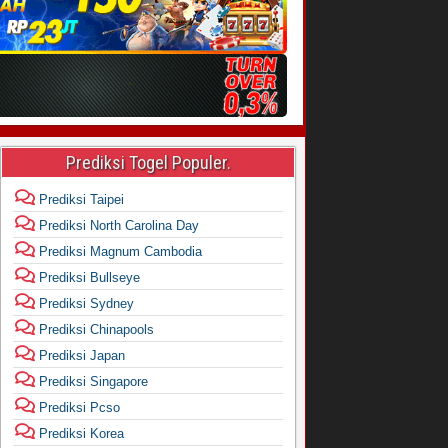
Prediksi Togel Populer.
Prediksi Taipei
Prediksi North Carolina Day
Prediksi Magnum Cambodia
Prediksi Bullseye
Prediksi Sydney
Prediksi Chinapools
Prediksi Japan
Prediksi Singapore
Prediksi Pcso
Prediksi Korea