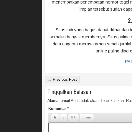
menempatkan penempatan nomor togel me
impian tersebut sudah dap
2
Situs judi yang bagus dapat dilihat dar
semakin banyak membernya. Situs paling di
data anggota merasa aman sebab jumlahn
online paling dip
PAI
← Previous Post
Tinggalkan Balasan
Alamat email Anda tidak akan dipublikasikan.
Rua
Komentar
*