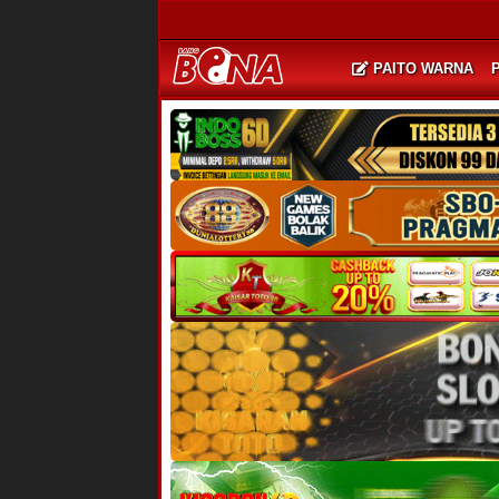
PAITO WARNA