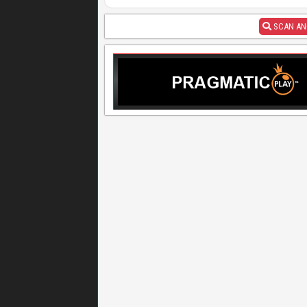
SCAN AN