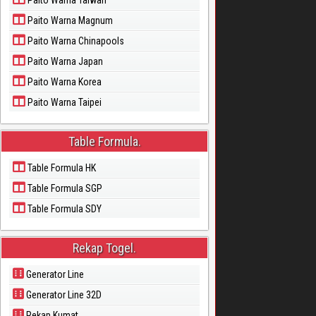
Paito Warna Taiwan
Paito Warna Magnum
Paito Warna Chinapools
Paito Warna Japan
Paito Warna Korea
Paito Warna Taipei
Table Formula.
Table Formula HK
Table Formula SGP
Table Formula SDY
Rekap Togel.
Generator Line
Generator Line 32D
Rekap Kumat