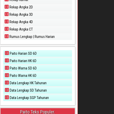
Rekap Angka 2D
Rekap Angka 3D
Rekap Angka 4D
Rekap Angka CT
Rumus Lengkap | Rumus Harian
Paito Harian SD 6D
Paito Harian HK 6D
Paito Warna SD 6D
Paito Warna HK 6D
Data Lengkap HK Tahunan
Data Lengkap SD Tahunan
Data Lengkap SGP Tahunan
Paito Teks Populer.