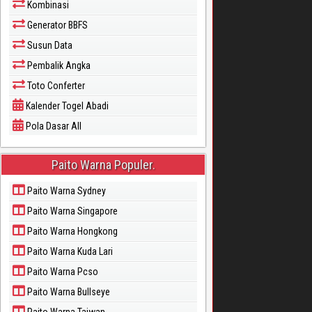
Kombinasi
Generator BBFS
Susun Data
Pembalik Angka
Toto Conferter
Kalender Togel Abadi
Pola Dasar All
Paito Warna Populer.
Paito Warna Sydney
Paito Warna Singapore
Paito Warna Hongkong
Paito Warna Kuda Lari
Paito Warna Pcso
Paito Warna Bullseye