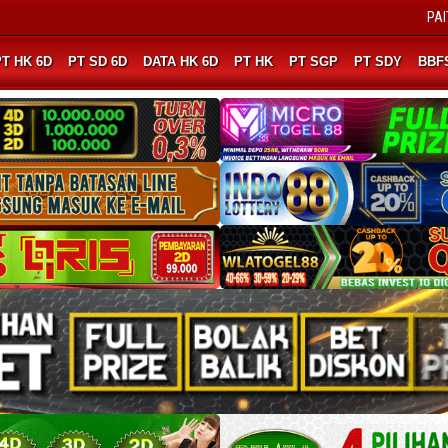
PAI
PT HK 6D
PT SD 6D
DATA HK 6D
PT HK
PT SGP
PT SDY
BBF