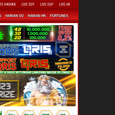
TO HARIAN
LIVE SDY
LIVE SGP
LIVE HK
S
HARIAN SD
HARIAN HK
FORTUNES