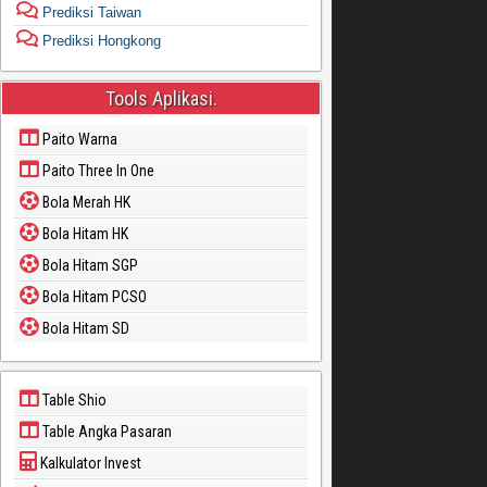
Prediksi Taiwan
Prediksi Hongkong
Tools Aplikasi.
Paito Warna
Paito Three In One
Bola Merah HK
Bola Hitam HK
Bola Hitam SGP
Bola Hitam PCSO
Bola Hitam SD
Table Shio
Table Angka Pasaran
Kalkulator Invest