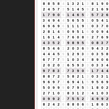
8
8
5
8
4
1
3
2
1
3
8
1
9
0
2
4
5
7
3
5
1
4
5
9
2
1
6
9
1
7
9
0
9
1
4
6
5
2
5
7
2
6
3
4
9
4
4
5
6
5
5
1
0
5
4
1
6
9
6
9
6
1
1
1
9
1
0
3
7
0
2
8
1
4
5
0
9
5
1
6
0
0
9
4
1
6
1
4
5
7
6
0
8
8
2
7
6
9
4
3
5
2
7
9
8
9
5
5
0
8
3
7
8
5
4
6
1
2
0
3
6
9
9
4
3
2
4
4
4
5
9
1
2
9
3
3
0
3
5
8
6
7
7
7
5
1
0
3
4
7
8
9
0
6
2
0
2
0
2
6
5
9
3
3
0
3
3
4
9
7
8
3
2
7
3
9
0
9
1
7
4
4
8
8
7
2
9
5
8
2
1
3
0
3
3
1
9
6
9
7
7
6
9
4
1
5
9
5
6
9
5
0
9
9
9
0
7
9
5
5
1
8
0
2
2
7
1
0
1
8
3
1
2
3
4
1
0
3
0
9
9
2
2
7
5
5
2
7
4
9
9
2
8
2
4
2
6
8
8
0
6
6
1
8
6
3