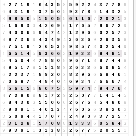
9
2
7
1
9
1
6
4
3
5
8
5
9
2
2
4
3
7
7
8
6
6
4
3
1
9
1
3
7
5
0
5
9
3
7
8
6
1
4
3
2
5
8
9
8
5
0
5
1
5
0
5
5
6
1
1
6
7
2
0
2
1
3
5
1
6
9
3
3
4
2
6
9
6
1
7
6
5
2
9
6
7
2
9
7
4
0
0
6
6
9
4
7
4
2
1
2
9
6
6
0
2
5
7
3
4
9
7
3
6
9
4
3
4
9
4
3
6
3
6
9
2
8
3
5
8
6
7
5
1
9
1
2
6
5
3
8
9
8
5
7
3
0
2
5
4
9
1
6
5
1
4
5
9
3
6
6
3
1
9
3
3
6
9
4
8
1
9
5
4
5
0
4
4
7
8
8
0
8
9
6
7
1
8
8
7
4
4
8
4
9
5
1
7
8
1
5
1
8
9
2
6
3
3
6
6
0
8
5
4
6
2
2
3
7
1
8
9
2
0
2
8
2
9
6
6
6
8
4
6
1
7
0
6
9
7
7
4
8
4
0
4
6
9
3
4
7
6
6
6
7
4
8
5
6
1
5
6
8
0
7
5
3
5
9
7
4
2
9
4
7
6
4
4
7
2
9
0
9
8
1
7
2
9
2
5
0
7
7
1
4
1
4
5
6
8
4
3
0
3
5
5
0
6
6
2
6
7
6
4
5
4
8
0
8
2
9
0
9
1
1
4
0
1
3
4
7
6
0
6
6
3
8
2
0
2
3
5
0
9
4
4
1
7
0
7
7
2
4
9
0
9
3
7
2
5
7
2
3
1
2
8
1
5
7
0
8
8
1
3
3
3
6
0
5
8
4
3
9
9
3
9
1
1
3
1
3
8
2
2
6
7
7
5
2
0
5
5
1