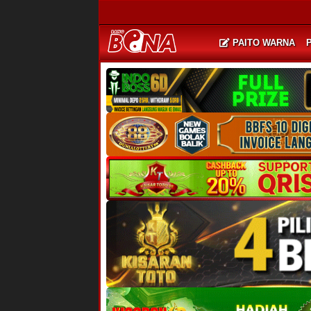
PAITO WARNA