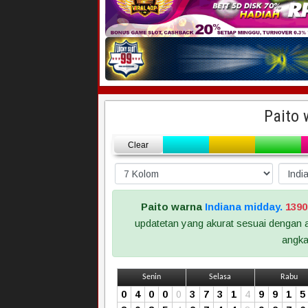
Paito 
Clear
Paito warna
Indiana midday.
1390
updatetan yang akurat sesuai dengan a
angka
Senin
Selasa
Rabu
0
4
0
0
0
3
7
3
1
4
9
9
1
5