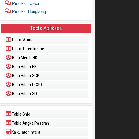
Prediksi Taiwan
Prediksi Hongkong
Tools Aplikasi.
Paito Warna
Paito Three In One
Bola Merah HK
Bola Hitam HK
Bola Hitam SGP
Bola Hitam PCSO
Bola Hitam SD
Table Shio
Table Angka Pasaran
Kalkulator Invest