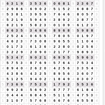
8
6
3
1
9
1
3
5
3
6
9
0
6
8
1
9
2
3
6
7
4
8
2
9
8
6
5
6
9
0
2
2
5
1
5
2
7
6
8
8
7
6
8
5
3
8
1
9
3
9
5
9
5
7
6
4
6
1
8
0
5
7
3
4
5
2
1
9
1
5
9
4
9
4
3
8
9
2
2
3
8
7
7
5
2
8
2
1
9
1
5
8
2
3
5
0
1
0
9
9
6
1
2
3
5
4
8
6
3
5
8
3
4
8
6
5
8
9
6
8
5
5
9
8
8
7
7
2
5
2
4
6
0
6
5
5
1
7
8
0
5
5
0
1
9
7
7
2
4
6
2
3
5
7
3
0
8
8
9
6
5
5
1
1
1
0
4
4
5
0
1
7
3
1
6
1
3
6
9
2
2
8
0
8
0
2
5
6
2
3
3
2
2
9
2
2
0
9
0
9
2
1
7
7
5
9
8
9
3
3
9
5
3
4
7
2
9
0
2
1
3
6
9
5
5
1
5
9
6
3
9
7
5
7
5
3
8
8
7
6
9
6
5
7
6
4
1
7
5
3
4
7
4
8
9
4
0
4
2
6
2
0
2
4
2
5
6
2
3
3
5
4
9
7
4
3
8
6
5
4
3
2
5
7
8
9
5
6
2
3
6
0
7
7
3
5
1
2
5
7
9
4
0
2
2
1
8
4
9
4
0
3
0
7
7
5
7
3
6
9
6
7
5
2
5
7
1
7
9
2
2
5
5
3
6
9
7
9
9
2
8
1
5
6
9
2
2
8
7
7
7
5
6
1
8
4
3
2
0
4
4
4
8
6
8
4
5
9
5
1
1
8
9
4
7
5
3
8
1
3
1
0
7
7
5
7
6
8
5
6
6
7
6
4
6
5
5
8
4