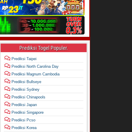
Prediksi Togel Populer.
Prediksi Taipei
Prediksi North Carolina Day
Prediksi Magnum Cambodia
Prediksi Bullseye
Prediksi Sydney
Prediksi Chinapools
Prediksi Japan
Prediksi Singapore
Prediksi Pcso
Prediksi Korea