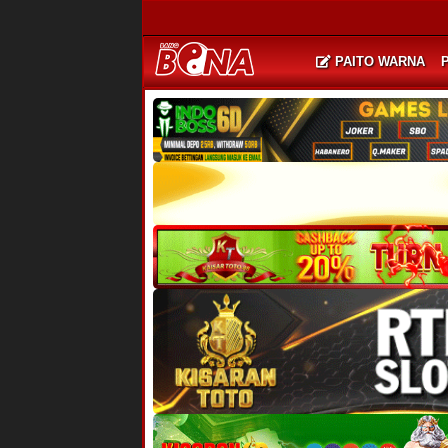
PAITO WARNA