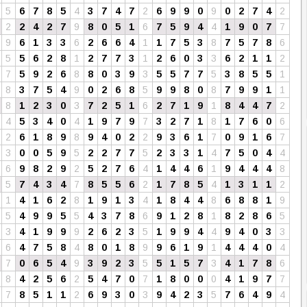
5
6
7
8
5
4
3
7
4
7
2
6
9
9
0
9
0
2
7
4
2
2
2
4
2
7
9
8
0
5
1
6
7
5
9
4
4
1
9
0
7
7
9
6
1
3
3
6
2
6
6
4
1
1
7
5
3
8
7
5
7
8
6
5
5
6
2
8
1
2
7
7
3
1
2
6
0
3
3
6
2
1
1
2
7
5
9
2
6
8
8
0
3
9
3
5
5
7
7
5
3
8
5
5
1
8
3
7
5
4
9
0
2
6
8
5
9
9
8
0
8
7
9
9
1
1
8
1
2
3
0
3
7
2
5
1
6
2
7
1
9
1
8
4
4
7
2
4
5
3
4
0
4
1
9
7
9
7
3
2
7
1
8
1
7
6
0
6
2
6
1
8
9
8
9
4
0
2
2
9
3
6
1
7
0
9
1
6
7
3
0
0
5
9
5
2
2
7
7
5
2
3
3
1
4
7
5
0
4
4
6
9
8
2
9
2
5
2
7
6
4
1
4
4
6
1
9
4
4
4
8
5
7
4
3
4
7
8
5
5
6
2
1
7
8
5
4
1
3
1
1
2
1
4
1
6
2
8
1
9
1
3
4
1
8
4
4
8
6
8
8
1
9
5
4
9
9
5
5
4
3
7
8
6
9
1
2
8
1
8
2
8
6
5
3
4
1
9
9
9
2
6
2
3
5
1
9
9
4
4
9
4
0
3
3
6
4
7
5
8
4
8
0
1
8
9
9
6
1
9
1
4
4
4
0
4
7
0
6
5
4
9
3
9
2
3
5
5
1
5
7
3
4
1
7
8
6
8
4
2
5
6
2
5
4
7
0
7
1
8
0
0
0
4
1
9
7
7
7
8
5
1
1
2
6
9
3
0
3
9
4
2
3
5
7
6
4
9
4