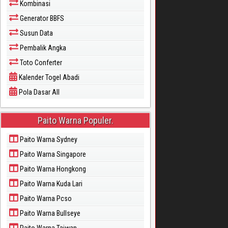
Kombinasi
Generator BBFS
Susun Data
Pembalik Angka
Toto Conferter
Kalender Togel Abadi
Pola Dasar All
Paito Warna Populer.
Paito Warna Sydney
Paito Warna Singapore
Paito Warna Hongkong
Paito Warna Kuda Lari
Paito Warna Pcso
Paito Warna Bullseye