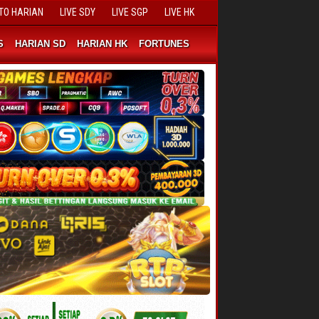
TO HARIAN
LIVE SDY
LIVE SGP
LIVE HK
S
HARIAN SD
HARIAN HK
FORTUNES