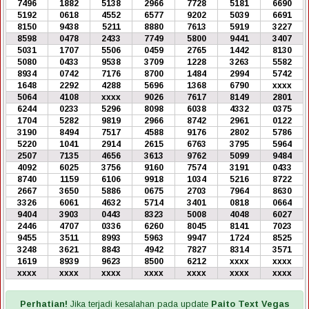
7496
1882
5138
2966
7728
5181
6690
5192
0618
4552
6577
9202
5039
6691
8150
9438
5211
8880
7613
5919
3227
8598
0478
2433
7749
5800
9441
3407
5031
1707
5506
0459
2765
1442
8130
5080
0433
9538
3709
1228
3263
5582
8934
0742
7176
8700
1484
2994
5742
1648
2292
4288
5696
1368
6790
xxxx
5064
4108
xxxx
9026
7617
8149
2801
6244
0233
5296
8098
6038
4332
0375
1704
5282
9819
2966
8742
2961
0122
3190
8494
7517
4588
9176
2802
5786
5220
1041
2914
2615
6763
3795
5964
2507
7135
4656
3613
9762
5099
9484
4092
6025
3756
9160
7574
3191
0433
8740
1159
6106
9918
1034
5216
8722
2667
3650
5886
0675
2703
7964
8630
3326
6061
4632
5714
3401
0818
0664
9404
3903
0443
8323
5008
4048
6027
2446
4707
0336
6260
8045
8141
7023
9455
3511
8993
5963
9947
1724
8525
3248
3621
8843
4942
7827
8314
3571
1619
8939
9623
8500
6212
xxxx
xxxx
xxxx
xxxx
xxxx
xxxx
xxxx
xxxx
xxxx
Perhatian!
Jika terjadi kesalahan pada update
Paito Text Vegas