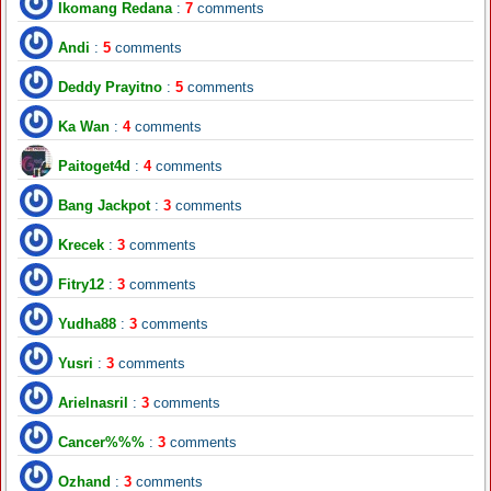
Ikomang Redana
:
7
comments
Andi
:
5
comments
Deddy Prayitno
:
5
comments
Ka Wan
:
4
comments
Paitoget4d
:
4
comments
Bang Jackpot
:
3
comments
Krecek
:
3
comments
Fitry12
:
3
comments
Yudha88
:
3
comments
Yusri
:
3
comments
Arielnasril
:
3
comments
Cancer%%%
:
3
comments
Ozhand
:
3
comments