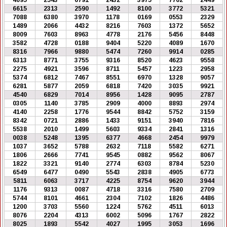
4095
2543
6791
2432
3975
7762
2449
6615
2313
2590
1492
8100
3772
5321
7088
6380
3970
1178
0169
0553
2329
1489
2066
4432
8216
7603
1372
5652
8009
7603
8963
4778
2176
5456
8448
3582
4728
0188
9404
5220
4089
1670
8316
7966
9880
5474
7260
9914
0285
6313
8771
3755
9316
8520
4623
9558
2275
4921
3596
8711
5457
1223
2958
5374
6812
7467
8551
6970
1328
9057
6281
5877
2059
6818
7420
3035
9921
4540
6829
7014
8956
1428
9095
2787
0305
1140
3785
2909
4000
8893
2974
4140
2258
1776
9544
8842
5752
3159
8342
0721
2886
1433
9151
3940
7816
5538
2010
1499
5603
9334
2841
1316
0038
5248
1395
6377
4668
2454
9979
1037
3652
5788
2632
7118
5582
6271
1806
2666
7741
9545
0882
9562
8067
1822
3321
9140
2774
6303
8784
5230
6549
6477
0490
5543
2838
4905
6773
5811
6063
3717
4225
8754
9620
3944
1176
9313
0087
4718
3316
7580
2709
5744
8101
4661
2304
7102
1826
4486
1200
3703
5560
1224
5762
4511
6013
8076
2204
4313
6002
5096
1767
2822
8025
1893
5542
4027
1995
3053
1696