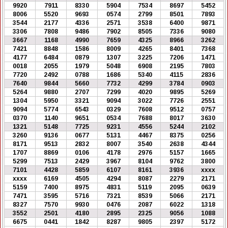
9920
7911
8330
5904
7534
8697
5452
8006
5520
9693
0574
2799
8501
7893
3544
2177
4336
2571
3538
6400
9871
3306
7808
9486
7902
8505
7336
9080
3667
1168
4990
7659
4325
8966
3262
7421
8848
1586
8009
4265
8401
7368
4177
6484
0879
1307
3225
7206
1471
0018
2055
1979
5048
6908
2195
7803
7720
2492
0788
1686
5340
4115
2836
7640
9844
5660
7732
4299
3784
0903
5264
9880
2707
7299
4020
9895
5269
1304
5950
3321
9094
3022
7726
2551
9094
5774
6543
0329
7608
9512
0757
0370
1140
9651
0534
7688
8017
3630
1321
5148
7725
9231
4556
5244
2102
3260
9136
0677
5131
4467
8375
0256
8171
9513
2832
8007
3540
2638
4344
1707
8869
0106
4178
2976
5157
1665
5299
7513
2429
3967
8104
9762
3800
7101
4428
5859
6107
8161
3936
xxxx
xxxx
6169
4505
4294
8087
2279
2171
5159
7400
8975
4831
5119
2095
0639
7471
3595
5716
7321
8539
5066
2171
8327
7570
9930
0476
2087
6022
1318
3552
2501
4180
2895
2325
9056
1088
6675
0441
1842
8287
9805
2397
5172