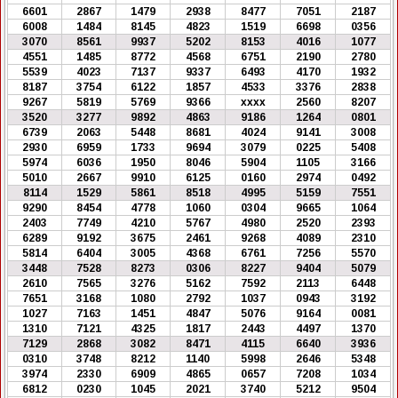
6601
2867
1479
2938
8477
7051
2187
6008
1484
8145
4823
1519
6698
0356
3070
8561
9937
5202
8153
4016
1077
4551
1485
8772
4568
6751
2190
2780
5539
4023
7137
9337
6493
4170
1932
8187
3754
6122
1857
4533
3376
2838
9267
5819
5769
9366
xxxx
2560
8207
3520
3277
9892
4863
9186
1264
0801
6739
2063
5448
8681
4024
9141
3008
2930
6959
1733
9694
3079
0225
5408
5974
6036
1950
8046
5904
1105
3166
5010
2667
9910
6125
0160
2974
0492
8114
1529
5861
8518
4995
5159
7551
9290
8454
4778
1060
0304
9665
1064
2403
7749
4210
5767
4980
2520
2393
6289
9192
3675
2461
9268
4089
2310
5814
6404
3005
4368
6761
7256
5570
3448
7528
8273
0306
8227
9404
5079
2610
7565
3276
5162
7592
2113
6448
7651
3168
1080
2792
1037
0943
3192
1027
7163
1451
4847
5076
9164
0081
1310
7121
4325
1817
2443
4497
1370
7129
2868
3082
8471
4115
6640
3936
0310
3748
8212
1140
5998
2646
5348
3974
2330
6909
4865
0657
7208
1034
6812
0230
1045
2021
3740
5212
9504