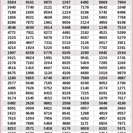
5584
9161
0873
1387
6493
8869
7994
3940
7740
2121
4719
7178
8642
1048
7189
1605
8594
1224
0196
5743
8496
1806
9021
4608
2602
1165
5982
7768
8286
7873
1961
8656
3134
4950
8198
4546
4300
2614
5448
6984
1246
7324
4773
7911
8272
4491
2182
4521
5289
2130
1371
5878
3739
6587
9655
5279
2650
4607
7211
3310
2126
0017
2931
4210
1924
5220
6403
7150
7703
3381
1997
6358
5776
0305
2380
0943
2394
3621
9824
1991
5255
9541
1330
3741
2278
7182
2364
8025
5439
7285
1169
4516
3415
6607
5361
9890
5655
1450
6675
1998
1120
4106
6680
3019
9879
1180
5835
6740
8307
7589
2230
4987
2577
5646
7165
4690
6390
9052
3790
4495
7626
0752
9204
3140
2374
1271
1030
8691
9415
8138
7215
6381
3518
9174
1545
4352
5078
6130
1879
7017
0493
2626
9861
2508
3859
5046
4190
6001
0009
6913
5048
0857
4608
2660
3622
9649
9716
8641
1288
4919
0557
7615
1004
7956
3555
4262
4957
8226
5409
7896
5469
4680
1173
6836
7871
8232
2571
3438
6170
9038
6153
3671