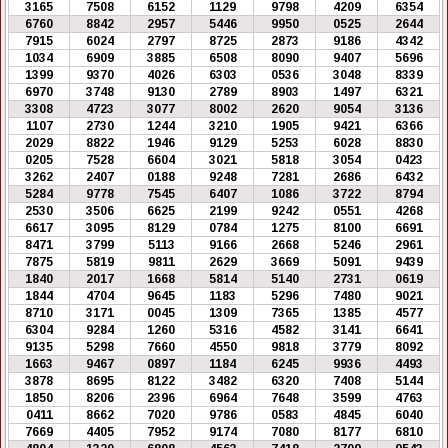
3165
7508
6152
1129
9798
4209
6354
6760
8842
2957
5446
9950
0525
2644
7915
6024
2797
8725
2873
9186
4342
1034
6909
3885
6508
8090
9407
5696
1399
9370
4026
6303
0536
3048
8339
6970
3748
9130
2789
8903
1497
6321
3308
4723
3077
8002
2620
9054
3136
1107
2730
1244
3210
1905
9421
6366
2029
8822
1946
9129
5253
6028
8830
0205
7528
6604
3021
5818
3054
0423
3262
2407
0188
9248
7281
2686
6432
5284
9778
7545
6407
1086
3722
8794
2530
3506
6625
2199
9242
0551
4268
6617
3095
8129
0784
1275
8100
6691
8471
3799
5113
9166
2668
5246
2961
7875
5819
9811
2629
3669
5091
9439
1840
2017
1668
5814
5140
2731
0619
1844
4704
9645
1183
5296
7480
9021
8710
3171
0045
1309
7365
1385
4577
6304
9284
1260
5316
4582
3141
6641
9135
5298
7660
4550
9818
3779
8092
1663
9467
0897
1184
6245
9936
4493
3878
8695
8122
3482
6320
7408
5144
1850
8206
2396
6964
7648
3599
4763
0411
8662
7020
9786
0583
4845
6040
7669
4405
7952
9174
7080
8177
6810