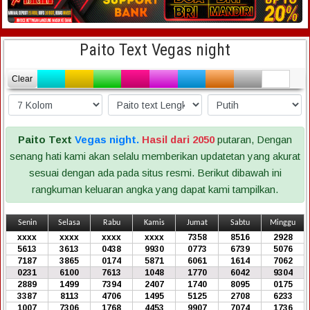
Paito Text Vegas night
Clear
Paito Text
Vegas night.
Hasil dari 2050
putaran, Dengan
senang hati kami akan selalu memberikan updatetan yang akurat
sesuai dengan ada pada situs resmi. Berikut dibawah ini
rangkuman keluaran angka yang dapat kami tampilkan.
Senin
Selasa
Rabu
Kamis
Jumat
Sabtu
Minggu
xxxx
xxxx
xxxx
xxxx
7358
8516
2928
5613
3613
0438
9930
0773
6739
5076
7187
3865
0174
5871
6061
1614
7062
0231
6100
7613
1048
1770
6042
9304
2889
1499
7394
2407
1740
8095
0175
3387
8113
4706
1495
5125
2708
6233
1007
7306
1768
4453
9907
7074
1736