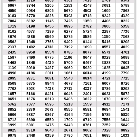
4804
1320
6808
4563
7418
2709
9543
6067
8744
5105
1253
4148
3091
5798
4059
0984
6806
5670
4503
1699
7868
0183
6770
4826
5393
8718
9242
4329
7004
6392
1145
7425
1350
4406
8222
1319
6198
8455
0895
2782
3806
5358
8102
4673
7189
6277
5724
2297
7736
3676
4386
0569
5275
8586
1350
7368
0562
1848
2766
9402
0144
5416
8208
2337
1402
4733
7392
1690
0557
4029
2435
8958
8554
0785
8077
6573
4701
1597
7490
6775
1106
8647
9328
5099
3468
1846
4439
5709
6467
3828
7001
1139
8930
3487
9060
5920
1825
6645
4998
4196
8011
1061
6034
4199
7790
2095
9331
9081
5540
0834
4723
7715
8508
6875
9844
4678
7161
6007
9726
7702
8923
7438
2711
4337
8786
0292
1657
5166
8421
0046
2401
6023
5872
0651
1376
0219
5406
3622
1670
8199
5362
7077
6595
5218
1559
4911
7173
8852
2830
3673
0556
6591
0684
1541
5606
6887
0867
4164
7156
5785
5839
8712
6690
6559
1790
6710
7556
3644
3999
6881
1475
9448
0761
7252
5849
8025
3310
9640
2671
9062
7328
9892
9078
2448
0359
3790
7051
6695
1033