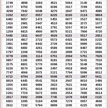
3749
4898
1684
4521
5064
3140
4591
0377
9750
5095
0386
3617
7399
6561
4299
7942
0048
4270
2847
8471
4985
3202
9217
0557
8225
8100
3124
9804
6463
9057
1472
3453
0677
3527
9012
1416
2981
3947
4510
8390
2373
1077
1993
2290
8461
2791
5357
9316
9447
1259
6815
4900
8875
5321
7906
4720
5443
1811
6647
4026
6133
5517
2932
3019
4917
2722
5572
0415
8926
3215
1901
6498
8442
2726
5381
0990
1011
7481
6883
4261
6586
0069
8487
8590
3797
1368
7056
2163
2899
3721
0886
9778
2281
1114
0751
2094
5751
7926
0857
3183
2855
9181
2933
5341
7016
2375
8801
5770
0098
3730
5348
7366
0226
9370
1046
2497
0918
9943
0078
7747
4066
2073
3131
7794
5096
8012
6713
9794
2008
5596
0573
1867
5611
8919
6443
0541
7819
2947
8010
3486
1055
6465
9986
2815
7621
9443
4082
0233
8751
6616
0930
9150
1354
8224
3261
7730
5672
1691
2554
7695
9614
2017
3692
2688
7743
1078
0428
3115
6933
1095
5184
4298
7279
0057
4690
2613
7192
5784
9899
1595
6225
8293