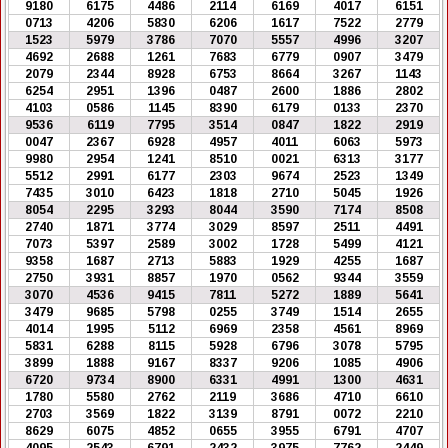
9180
6175
4486
2114
6169
4017
6151
0713
4206
5830
6206
1617
7522
2779
1523
5979
3786
7070
5557
4996
3207
4692
2688
1261
7683
6779
0907
3479
2079
2344
8928
6753
8664
3267
1143
6254
2951
1396
0487
2600
1886
2802
4103
0586
1145
8390
6179
0133
2370
9536
6119
7795
3514
0847
1822
2919
0047
2367
6928
4957
4011
6063
5973
9980
2954
1241
8510
0021
6313
3177
5512
2991
6177
2303
9674
2523
1349
7435
3010
6423
1818
2710
5045
1926
8054
2295
3293
8044
3590
7174
8508
2740
1871
3774
3029
8597
2511
4491
7073
5397
2589
3002
1728
5499
4121
9358
1687
2713
5883
1929
4255
1687
2750
3931
8857
1970
0562
9344
3559
3070
4536
9415
7811
5272
1889
5641
3479
9685
5798
0255
3749
1514
2655
4014
1995
5112
6969
2358
4561
8969
5831
6288
8115
5928
6796
3078
5795
3899
1888
9167
8337
9206
1085
4906
6720
9734
8900
6331
4991
1300
4631
1780
5580
2762
2119
3686
4710
6610
2703
3569
1822
3139
8791
0072
2210
8629
6075
4852
0655
3955
6791
4707