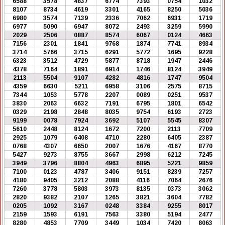
6588
3578
4837
6774
7393
0754
1032
8107
8734
4619
3301
4165
8250
5036
6980
3574
7139
2336
7062
6931
1719
6977
5090
6947
8072
2493
3259
5990
2029
2506
0887
8574
6067
0124
4663
7156
2301
1841
9768
1874
7741
8934
3714
5766
3715
6291
5772
1695
9228
6323
3512
4729
5877
8718
1947
2446
4378
7164
1891
6914
1746
8124
3949
2113
5504
9107
4282
4816
1747
9504
4359
6630
5211
6958
3106
2575
8715
7344
1053
5778
2207
0089
0251
9537
3830
2063
6632
7191
6795
1801
6542
0329
2198
2848
8035
9754
6193
2723
9199
0078
7924
3692
5107
5545
8307
5610
2448
8124
1672
7200
2113
7709
2925
1079
6408
4710
2280
6405
2387
0768
4307
6650
2007
1676
4167
8770
5427
9273
8755
3667
2998
6212
7245
3949
3796
8804
4963
6895
5221
9859
7100
0123
4787
3406
9151
8239
7257
4180
9405
3212
2088
4116
7064
2676
7260
3778
5803
3973
8135
0373
3062
2820
9382
2107
1265
3821
3604
7782
0205
1092
3167
0248
3384
9255
8017
2159
1593
6191
7563
3380
5194
2477
8280
4853
7709
3449
1034
7420
8063