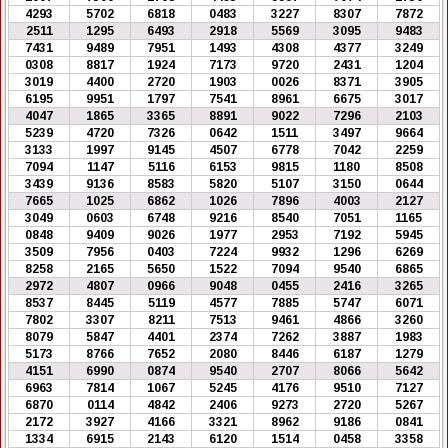
4293
5702
6818
0483
3227
8307
7872
2511
1295
6493
2918
5569
3095
9483
7431
9489
7951
1493
4308
4377
3249
0308
8817
1924
7173
9720
2431
1204
3019
4400
2720
1903
0026
8371
3905
6195
9951
1797
7541
8961
6675
3017
4047
1865
3365
8891
9022
7296
2103
5239
4720
7326
0642
1511
3497
9664
3133
1997
9145
4507
6778
7042
2259
7094
1147
5116
6153
9815
1180
8508
3439
9136
8583
5820
5107
3150
0644
7665
1025
6862
1026
7896
4003
2127
3049
0603
6748
9216
8540
7051
1165
0848
9409
9026
1977
2953
7192
5945
3509
7956
0403
7224
9932
1296
6269
8258
2165
5650
1522
7094
9540
6865
2972
4807
0966
9048
0455
2416
3265
8537
8445
5119
4577
7885
5747
6071
7802
3307
8211
7513
9461
4866
3260
8079
5847
4401
2374
7262
3887
1983
5173
8766
7652
2080
8446
6187
1279
4151
6990
0874
9540
2707
8066
5642
6963
7814
1067
5245
4176
9510
7127
6870
0114
4842
2406
9273
2720
5267
2172
3927
4166
3321
8962
9186
0841
1334
6915
2143
6120
1514
0458
3358