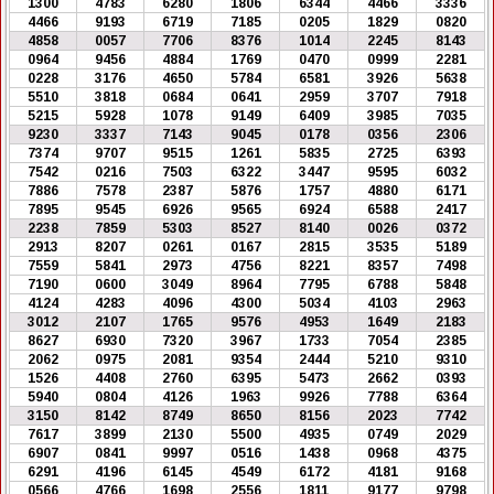
1300
4783
6280
1806
6344
4466
3336
4466
9193
6719
7185
0205
1829
0820
4858
0057
7706
8376
1014
2245
8143
0964
9456
4884
1769
0470
0999
2281
0228
3176
4650
5784
6581
3926
5638
5510
3818
0684
0641
2959
3707
7918
5215
5928
1078
9149
6409
3985
7035
9230
3337
7143
9045
0178
0356
2306
7374
9707
9515
1261
5835
2725
6393
7542
0216
7503
6322
3447
9595
6032
7886
7578
2387
5876
1757
4880
6171
7895
9545
6926
9565
6924
6588
2417
2238
7859
5303
8527
8140
0026
0372
2913
8207
0261
0167
2815
3535
5189
7559
5841
2973
4756
8221
8357
7498
7190
0600
3049
8964
7795
6788
5848
4124
4283
4096
4300
5034
4103
2963
3012
2107
1765
9576
4953
1649
2183
8627
6930
7320
3967
1733
7054
2385
2062
0975
2081
9354
2444
5210
9310
1526
4408
2760
6395
5473
2662
0393
5940
0804
4126
1963
9926
7788
6364
3150
8142
8749
8650
8156
2023
7742
7617
3899
2130
5500
4935
0749
2029
6907
0841
9997
0516
1438
0968
4375
6291
4196
6145
4549
6172
4181
9168
0566
4766
1698
2556
1811
9177
9798