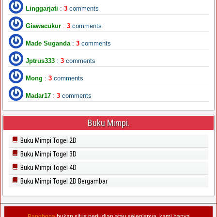
Linggarjati
:
3
comments
Giawacukur
:
3
comments
Made Suganda
:
3
comments
Jptrus333
:
3
comments
Mong
:
3
comments
Madar17
:
3
comments
Buku Mimpi.
Buku Mimpi Togel 2D
Buku Mimpi Togel 3D
Buku Mimpi Togel 4D
Buku Mimpi Togel 2D Bergambar
Bangbona
bukan situs perjudian atau sejenisnya, kami hanya