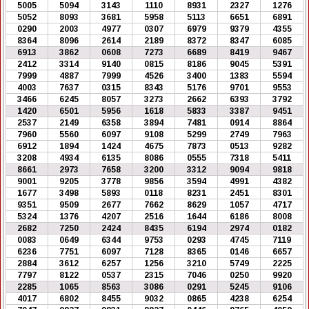
5005
5094
3143
1110
8931
2327
1276
5052
8093
3681
5958
5113
6651
6891
0290
2003
4977
0307
6979
9379
4355
8364
8096
2614
2189
8372
8347
6085
6913
3862
0608
7273
6689
8419
9467
2412
3314
9140
0815
8186
9045
5391
7999
4887
7999
4526
3400
1383
5594
4003
7637
0315
8343
5176
9701
9553
3466
6245
8057
3273
2662
6393
3792
1420
6501
5956
1618
5833
3387
9451
2537
2149
6358
3894
7481
0914
8864
7960
5560
6097
9108
5299
2749
7963
6912
1894
1424
4675
7873
0513
9282
3208
4934
6135
8086
0555
7318
5411
8661
2973
7658
3200
3312
9094
9818
9001
9205
3778
9856
3594
4991
4382
1677
3498
5893
0118
8231
2451
8301
9351
9509
2677
7662
8629
1057
4717
5324
1376
4207
2516
1644
6186
8008
2682
7250
2424
8435
6194
2974
0182
0083
0649
6344
9753
0293
4745
7119
6236
7751
6097
7128
8365
0146
6657
2884
3612
6257
1256
3210
5749
2225
7797
8122
0537
2315
7046
0250
9920
2285
1065
8563
3086
0291
5245
9106
4017
6802
8455
9032
0865
4238
6254