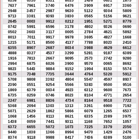
6258
0320
8521
8025
1436
0631
1875
7637
7961
3740
6476
3909
6917
3360
2948
3457
2987
9630
5132
9304
5809
9713
3381
9393
3830
0565
5156
9621
2645
0003
9912
0212
1951
5271
8779
0742
5991
6596
3178
4802
9326
0690
0502
3603
3117
0005
2784
4621
5892
8013
7011
9917
9978
3695
4827
1668
1215
5171
8500
4137
7788
8023
2410
6355
8907
2687
8034
3988
4629
6612
4888
0327
4537
3299
5281
9187
6389
1916
7813
2667
9095
2573
2742
9280
2994
6875
6026
3900
9570
0065
8692
9823
5443
9884
9152
1994
8153
5574
9175
7348
7735
3644
4764
5320
5912
5708
9808
3392
4804
5547
4597
8937
2390
0551
9254
5566
5383
9500
9516
1869
6379
0034
4923
6312
9600
7673
6735
0259
0746
8023
8104
4771
2654
2247
6981
8836
4734
8164
9518
7722
5368
2094
1303
1313
3261
6900
7192
5071
2629
1862
5866
6079
1265
6537
1068
1456
8113
8621
6335
2389
3975
1438
0059
7441
9311
1168
7652
1057
6372
6655
5072
1073
7225
3379
2350
9440
1038
1366
8994
9470
1429
2476
8374
9118
9988
8417
7436
6389
5100