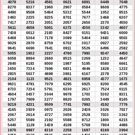
4078
5216
4581
0621
6891
0449
7048
8270
8337
1960
2907
0584
8609
4775
4490
9508
5464
5332
5544
1052
8515
3463
2235
9235
8701
7677
3468
6307
7417
2733
2051
2057
2650
2370
4550
5611
4656
5001
6273
4350
3342
4607
7438
0012
2193
8427
0151
9431
6000
6468
5364
7178
3089
5404
3683
9503
9029
2870
8759
6702
3017
0927
2592
9641
6690
7641
0911
5526
6496
2582
5055
1932
2227
4760
7993
9347
4450
6058
8894
2660
8515
3269
1232
4647
2840
6183
8000
1987
5195
6580
6661
3650
7334
7696
6831
4646
1828
1222
2835
5637
4698
3861
6167
2378
2770
2104
1123
9521
4821
6958
4377
1673
9631
4781
7079
6295
6925
8200
4545
8733
7234
5791
6330
2617
7524
0115
4604
0437
3044
9978
1703
5302
8331
1797
7909
3277
8820
0265
3449
8165
9219
4231
9509
7741
7992
4192
7776
4165
3939
0973
2026
2439
3026
7037
2067
2614
4727
3659
2528
7033
3262
5257
5589
2192
5588
8712
1800
6215
5440
1128
3439
4108
5768
7804
4486
1970
9987
6310
2258
1697
8169
3994