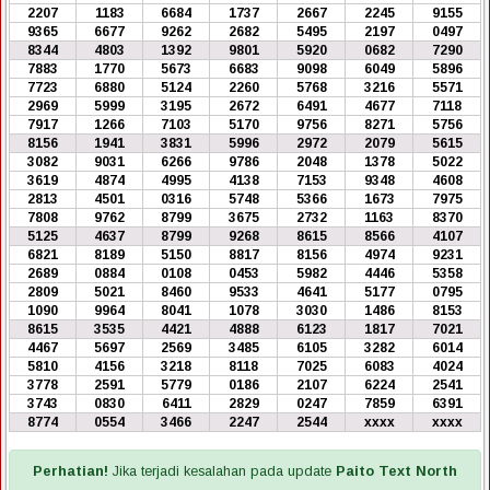
2207
1183
6684
1737
2667
2245
9155
9365
6677
9262
2682
5495
2197
0497
8344
4803
1392
9801
5920
0682
7290
7883
1770
5673
6683
9098
6049
5896
7723
6880
5124
2260
5768
3216
5571
2969
5999
3195
2672
6491
4677
7118
7917
1266
7103
5170
9756
8271
5756
8156
1941
3831
5996
2972
2079
5615
3082
9031
6266
9786
2048
1378
5022
3619
4874
4995
4138
7153
9348
4608
2813
4501
0316
5748
5366
1673
7975
7808
9762
8799
3675
2732
1163
8370
5125
4637
8799
9268
8615
8566
4107
6821
8189
5150
8817
8156
4974
9231
2689
0884
0108
0453
5982
4446
5358
2809
5021
8460
9533
4641
5177
0795
1090
9964
8041
1078
3030
1486
8153
8615
3535
4421
4888
6123
1817
7021
4467
5697
2569
3485
6105
3282
6014
5810
4156
3218
8118
7025
6083
4024
3778
2591
5779
0186
2107
6224
2541
3743
0830
6411
2829
0247
7859
6391
8774
0554
3466
2247
2544
xxxx
xxxx
Perhatian!
Jika terjadi kesalahan pada update
Paito Text North