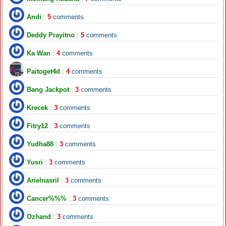
Andi
:
5
comments
Deddy Prayitno
:
5
comments
Ka Wan
:
4
comments
Paitoget4d
:
4
comments
Bang Jackpot
:
3
comments
Krecek
:
3
comments
Fitry12
:
3
comments
Yudha88
:
3
comments
Yusri
:
3
comments
Arielnasril
:
3
comments
Cancer%%%
:
3
comments
Ozhand
:
3
comments