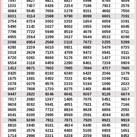
7047
9827
9831
8827
0446
8765
4059
1333
7437
0426
2234
7186
7932
2576
0084
5545
7656
3278
9151
4692
7550
6331
0114
1588
9790
8099
6601
7391
2754
6734
3002
3353
1654
0059
3391
5490
3143
3027
8002
3855
3656
6045
7796
7722
5949
8519
4078
0059
0711
6955
2564
2289
3627
5644
8522
6390
3366
6954
2568
3119
7672
3255
5289
6293
2239
6010
0931
6883
5479
0735
3018
2629
7135
4709
9472
0941
0111
6720
0263
8660
5176
0874
1427
3619
6554
3118
0459
2280
8401
7238
0939
1412
9671
7602
7065
7694
4737
7665
0425
2693
8192
6380
6423
2366
1379
1675
1681
0402
7333
6346
3399
7411
3078
0279
9576
3330
5194
1090
2022
0067
7808
1730
8275
3403
4848
1117
9447
2823
9346
9041
0367
8126
6674
7017
2083
1367
1405
7075
5451
9634
9638
9382
5941
4051
7921
4756
7166
0605
2963
7722
8824
9628
6856
2553
6041
8205
2995
8569
2591
4384
8245
7606
6390
7811
7871
7920
8921
9919
8810
3843
9161
4634
6445
0045
9952
2095
2576
6211
9403
5105
0938
1651
1714
2990
3331
0238
2359
5841
8453