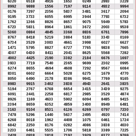
6320
6518
4916
1653
0249
2883
3228
8992
9888
1556
7197
9114
4932
9994
0176
7297
2356
5837
3481
3617
2094
9195
3733
6055
6995
3944
7793
6732
1762
1366
8826
8657
9075
5949
5783
6723
5831
8964
1861
3672
2003
9538
5360
0884
4845
3368
8836
6761
7896
8767
8418
5219
3884
5183
3343
0169
6734
3529
3003
4661
3998
6027
6627
1471
5795
8827
6727
7765
9838
7665
4307
0430
8411
2041
8625
5568
7282
4002
4425
2190
3382
2184
6676
1697
3933
7719
7540
2365
9699
2302
0995
6274
8655
4694
4608
7292
9567
6084
8301
6602
6664
5028
6275
1679
4770
8050
6490
2178
8386
9941
7769
9165
8983
9915
3402
3838
4943
2641
3835
5194
2767
6768
6654
3415
3439
9275
6091
2441
2258
6817
2985
3529
4874
8926
1169
4633
5902
6094
8485
9415
3394
8659
6352
4859
3400
8949
6481
3163
9104
8531
6136
6269
0797
7230
7478
5296
1440
5637
2495
4920
7414
6268
8018
1962
4408
1075
0461
1724
6842
2250
8176
0282
4086
3838
4030
3233
6461
5535
1706
5818
3389
7225
2428
0938
3818
7192
3929
6372
9769