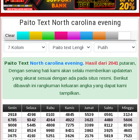
Paito Text North carolina evening
Clear
Paito Text
North carolina evening.
Hasil dari 2041
putaran,
Dengan senang hati kami akan selalu memberikan updatetan
yang akurat sesuai dengan ada pada situs resmi. Berikut
dibawah ini rangkuman keluaran angka yang dapat kami
tampilkan.
Senin
Selasa
Rabu
Kamis
Jumat
Sabtu
Minggu
2918
4398
0103
4845
5539
0591
3134
6785
9342
4364
4922
3623
4480
5606
9008
5445
4808
7275
3389
8112
8306
8632
8524
9993
8431
3863
3925
4603
3675
4193
5251
3626
2176
5819
7523