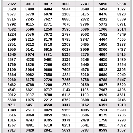
2022
9813
9817
3888
7743
5898
9664
0629
3400
4404
9844
8648
3494
1827
3673
6779
6078
2108
6135
8476
8320
3316
7245
7627
8880
2872
4232
0889
3792
8115
2371
7070
3786
5372
6731
4582
5596
1259
3590
6086
1306
2614
1224
7536
7072
2797
9502
7592
4849
0599
3215
8170
9785
3847
4464
4065
2851
9212
8318
1308
0465
1650
3288
1950
0141
6915
0017
3909
8300
7437
1640
3974
3331
5139
2275
4094
5415
2537
4228
0463
8136
5246
4639
1489
1769
1826
7269
0896
6440
0823
8254
3109
3964
9660
7695
4676
9512
3395
6664
9982
7858
4224
5210
8680
0940
2260
6175
2720
7265
6758
9788
8447
6462
4788
3200
2720
9159
0827
5620
4543
6821
0737
1143
1186
7987
4306
9012
0337
9788
6112
1199
0920
3631
5680
1075
2212
8762
8608
1643
2346
9711
5451
4558
3337
8162
6351
1910
1849
2513
0029
5155
4895
7513
5990
0516
9860
0859
1889
0506
0175
7705
1016
4743
9395
3373
2478
1758
7290
1367
4881
6310
8251
6541
8811
4532
7813
0429
2841
5693
5783
8599
1057