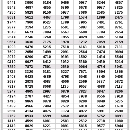
9441
3990
6184
9466
0937
6244
4857
9942
4687
4855
6390
6678
9937
3825
4250
5828
9150
5937
3080
2585
3275
8681
5612
4463
1798
1534
1899
2475
3744
7900
9523
1389
3905
7401
2761
2877
3194
1235
6501
5893
5001
8761
1648
6673
3084
6563
5600
3384
2654
2544
2746
3268
3955
4029
6887
5104
9554
3636
7175
3978
3232
7059
2159
1098
9470
5235
7518
6163
5018
7131
7692
2056
3499
2091
2564
7474
9894
2972
6200
4710
9393
1592
1434
5544
0319
9027
6412
3032
5380
2439
5214
7259
7873
7591
2530
0064
4734
3041
6735
3329
5181
5227
7671
3594
1366
1408
0428
4389
4798
6548
3340
0408
2687
2938
4083
4006
2569
5337
5872
7817
8728
8068
1135
9653
4688
7118
5247
4805
2993
0879
7823
0847
8206
4194
2787
4427
4854
3938
8556
3918
1436
9869
0878
0829
0200
0849
5235
5489
4966
7404
7532
6910
5642
1630
2553
4134
4875
3374
4972
5991
2690
2752
0933
6599
6060
4850
5752
8893
1316
4599
6081
2583
2532
2738
1080
3138
8029
6221
0891
5815
9577
5944