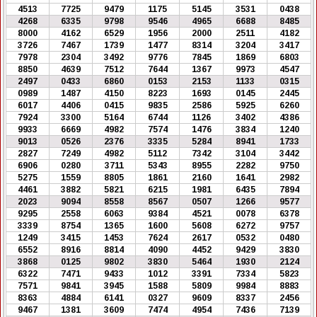
4513
7725
9479
1175
5145
3531
0438
4268
6335
9798
9546
4965
6688
8485
8000
4162
6529
1956
2000
2511
4182
3726
7467
1739
1477
8314
3204
3417
7978
2304
3492
9776
7845
1869
6803
8850
4639
7512
7644
1367
9973
4547
2497
0433
6860
0153
2153
1133
0315
0989
1487
4150
8223
1693
0145
2445
6017
4406
0415
9835
2586
5925
6260
7924
3300
5164
6744
1126
3402
4386
9933
6669
4982
7574
1476
3834
1240
9013
0526
2376
3335
5284
8941
1733
2827
7249
4982
5112
7342
3104
3442
6906
0280
3711
5343
8955
2282
9750
5275
1559
8805
1861
2160
1641
2982
4461
3882
5821
6215
1981
6435
7894
2023
9094
8558
8567
0507
1266
9577
9295
2558
6063
9384
4521
0078
6378
3339
8754
1365
1600
5608
6272
9757
1249
3415
1453
7624
2617
0532
0480
6552
8916
8814
4090
4452
9429
3830
3868
0125
9802
3830
5464
1930
2124
6322
7471
9433
1012
3391
7334
5823
7571
9841
3945
1588
5809
9984
8883
8363
4884
6141
0327
9609
8337
2456
9467
1381
3609
7474
4954
7436
7139