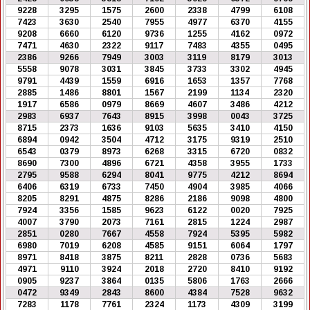
9228
3295
1575
2600
2338
4799
6108
7423
3630
2540
7955
4977
6370
4155
9208
6660
6120
9736
1255
4162
0972
7471
4630
2322
9117
7483
4355
0495
2386
9266
7949
3003
3119
8179
3013
5558
9078
3031
3845
3733
3302
4945
9791
4439
1559
6916
1653
1357
7768
2885
1486
8801
1567
2199
1134
2320
1917
6586
0979
8669
4607
3486
4212
2983
6937
7643
8915
3998
0043
3725
8715
2373
1636
9103
5635
3410
4150
6894
0942
3504
4712
3175
9319
2510
6543
0379
8973
6268
3315
6720
0832
8690
7300
4896
6721
4358
3955
1733
2795
9588
6294
8041
9775
4212
8694
6406
6319
6733
7450
4904
3985
4066
8205
8291
4875
8286
2186
9098
4800
7924
3356
1585
9623
6122
0020
7925
4007
3790
2073
7161
2815
1224
2987
2851
0280
7667
4558
7924
5395
5982
6980
7019
6208
4585
9151
6064
1797
8971
8418
3875
8211
2828
0736
5683
4971
9110
3924
2018
2720
8410
9192
0905
9237
3864
0135
5806
1763
2666
0472
9349
2843
8600
4384
7528
9632
7283
1178
7761
2324
1173
4309
3199