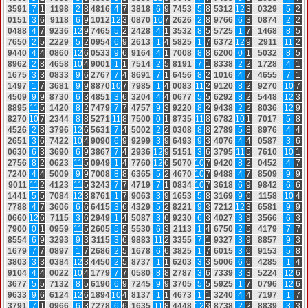
3
5
9
1
7
1
1
1
9
8
2
8
4
8
1
6
4
7
3
8
1
8
6
9
7
4
5
3
5
8
5
3
1
2
12
3
0
3
2
9
5
2
0
1
5
1
3
6
9
1
1
8
6
9
1
0
1
2
12
3
0
8
7
0
10
7
2
6
2
6
2
8
9
7
6
6
6
3
0
8
7
4
2
2
0
4
8
8
4
7
9
2
3
6
12
9
7
4
6
5
5
2
2
4
2
8
4
1
3
5
3
2
8
5
5
7
2
5
1
7
1
4
6
8
8
5
7
6
5
0
2
5
2
2
2
9
5
2
0
9
5
4
6
9
2
6
1
3
1
4
5
8
2
5
1
7
6
3
7
2
12
9
2
9
1
1
11
2
9
4
4
0
4
4
0
8
6
0
12
6
0
5
3
3
9
6
9
1
6
4
4
1
7
0
0
8
8
8
6
2
0
0
0
1
5
0
3
2
8
5
8
9
6
2
2
8
4
6
5
8
10
4
9
0
0
1
1
1
7
5
1
4
2
5
8
1
9
1
7
1
8
3
3
8
2
2
1
7
2
8
4
1
1
6
7
5
3
3
0
8
3
3
9
6
2
7
6
7
7
4
8
6
9
1
7
1
6
4
5
6
8
2
1
0
1
6
4
7
4
6
5
5
7
1
1
4
9
7
1
7
3
6
8
1
9
9
8
8
7
0
10
7
7
9
8
5
1
4
0
0
8
3
11
2
9
1
2
0
8
2
9
2
7
0
10
7
4
5
0
9
9
9
8
7
3
0
6
3
4
8
5
1
3
6
3
2
0
4
4
4
0
6
7
7
5
5
6
2
9
2
8
2
5
4
4
8
12
3
8
8
9
5
11
5
1
4
2
0
8
2
7
4
7
9
7
7
4
7
5
7
9
3
9
2
2
0
8
2
9
4
3
8
2
2
8
0
3
6
12
9
8
2
7
0
10
7
2
3
4
4
8
8
5
2
7
1
11
8
7
5
0
0
0
1
8
7
3
5
11
8
6
7
8
2
10
1
7
0
1
7
5
8
4
5
2
6
2
8
3
7
9
6
12
6
5
6
3
1
7
4
5
0
0
2
2
2
0
3
0
8
8
8
2
7
8
9
5
8
8
9
7
6
4
4
2
6
5
1
3
6
7
4
2
2
10
4
9
0
9
0
6
9
9
2
9
9
3
9
6
4
9
3
9
3
4
0
7
6
4
4
0
5
8
7
3
6
0
6
3
0
6
3
3
6
9
0
6
9
3
8
6
7
7
4
2
9
3
6
12
9
5
1
5
1
3
6
3
7
9
5
11
5
7
6
1
0
10
1
2
7
5
6
8
2
0
6
2
3
11
5
0
9
4
9
1
4
7
7
6
0
12
6
5
0
7
0
10
7
9
4
2
0
8
2
0
4
5
2
4
7
7
2
4
0
4
4
5
0
0
9
9
9
7
0
0
8
8
8
6
3
6
5
5
2
4
6
7
0
10
7
9
4
8
8
4
7
8
5
0
9
9
9
9
0
1
1
11
2
4
1
2
3
11
5
3
2
4
3
7
7
4
7
1
9
7
1
0
8
3
4
10
7
3
6
1
8
6
9
9
8
4
2
6
6
1
4
4
1
5
5
7
0
8
4
12
3
8
7
6
1
1
7
9
0
6
3
3
9
1
6
5
3
5
8
3
1
6
9
9
6
1
1
5
8
10
4
7
7
8
8
4
7
3
6
0
6
6
6
6
4
1
5
3
6
4
3
2
9
5
2
8
2
2
1
9
3
7
2
1
2
12
3
6
5
8
1
9
9
0
6
6
0
12
6
7
1
1
5
3
6
2
9
4
9
1
4
5
0
8
7
3
6
9
2
3
0
6
3
4
0
2
7
3
9
3
5
6
6
6
3
7
9
0
0
0
1
0
9
5
9
11
5
2
6
0
5
5
5
5
5
3
0
6
3
2
1
1
3
1
4
6
7
5
0
2
5
4
1
7
9
7
7
8
5
5
4
6
9
3
2
9
3
9
3
3
1
1
5
3
6
9
8
8
3
11
2
3
3
5
5
7
1
9
3
2
7
3
9
8
8
5
7
9
3
1
6
7
9
7
7
0
8
9
7
1
7
2
6
8
6
2
5
1
6
7
8
6
6
3
8
2
5
1
7
6
0
1
5
3
6
9
1
5
3
5
8
3
8
0
3
3
3
0
3
8
4
12
3
4
4
5
0
2
5
8
7
3
7
1
1
6
2
0
3
3
3
5
0
0
6
6
6
4
2
8
5
1
4
9
1
0
4
4
4
0
0
2
2
10
4
1
7
7
9
7
7
0
5
8
0
8
8
2
7
8
7
3
6
7
3
3
9
3
3
5
2
2
4
12
6
3
6
7
7
5
5
7
1
3
2
8
5
6
1
9
0
6
9
7
2
4
5
9
9
3
7
0
5
5
5
5
9
2
5
1
7
0
7
9
6
12
6
9
6
3
3
9
6
6
1
2
4
12
6
1
8
9
4
10
4
8
1
3
7
1
1
4
6
7
3
1
1
3
2
4
0
4
4
7
1
9
7
1
7
3
7
9
1
7
1
0
9
6
6
6
3
7
2
7
8
6
6
1
6
3
5
11
8
4
4
4
8
12
3
8
7
3
8
2
2
8
8
3
9
3
3