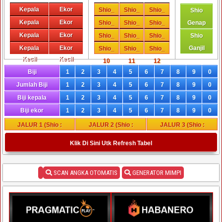
Kepala
Ekor
Shio_
Shio_
Shio_
Shio
Genap
Genap
Kepala
Ekor
1
2
3
Shio_
Shio_
Shio_
Genap
Ganjil
Ganjil
Kepala
Ekor
4
5
6
Shio_
Shio_
Shio_
Shio
Besar
Besar
Kepala
Ekor
7
8
9
Ganjil
Shio_
Shio_
Shio_
Kecil
Kecil
10
11
12
Biji
1
2
3
4
5
6
7
8
9
0
Jumlah Biji
1
2
3
4
5
6
7
8
9
0
Biji kepala
1
2
3
4
5
6
7
8
9
0
Biji ekor
1
2
3
4
5
6
7
8
9
0
JALUR 1 (Shio :
JALUR 2 (Shio :
JALUR 3 (Shio :
1,4,7,10)
2,5,8,11)
3,6,9,12)
Klik Di Sini Utk Refresh Tabel
SCAN ANGKA OTOMATIS
GENERATOR MIMPI