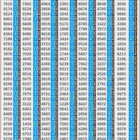
7
6
1
0
10
1
7
4
0
2
2
2
6
9
6
4
4
1
2
3
0
1
1
1
8
5
6
5
5
2
8
6
4
8
12
3
3
0
5
6
8
2
0
1
7
4
2
2
9
2
2
0
8
2
3
8
5
8
10
4
9
0
8
1
9
9
0
6
7
6
4
4
4
7
0
5
5
5
0
5
4
1
5
5
8
2
2
4
12
6
0
1
9
4
10
4
3
1
1
6
4
7
1
0
4
2
6
6
0
4
9
1
7
1
2
8
7
9
7
7
9
6
6
5
5
2
6
9
0
1
1
1
5
2
1
6
4
7
1
6
9
5
11
5
8
5
0
6
6
6
4
4
9
2
8
2
7
5
8
3
11
2
2
3
0
0
0
1
9
0
6
4
4
1
6
8
4
8
12
3
0
9
1
9
7
1
5
1
7
1
11
8
8
7
8
5
1
4
1
4
2
2
10
4
4
3
6
0
12
6
6
5
8
4
12
3
5
9
5
8
10
4
3
0
7
4
2
2
1
8
0
8
8
8
7
7
9
6
12
6
3
5
7
3
1
1
5
1
8
0
8
8
6
3
6
4
4
1
8
4
9
6
12
6
9
6
1
9
7
1
1
7
6
5
5
2
0
3
0
5
5
5
4
8
0
2
2
2
1
5
3
7
1
1
7
1
8
8
4
7
2
0
6
7
7
4
9
3
7
8
6
6
3
4
2
4
12
6
4
9
6
4
4
1
0
5
4
0
4
4
4
0
5
6
8
2
9
7
9
3
9
3
6
2
5
5
7
1
3
7
2
3
11
5
8
4
3
7
1
1
0
5
1
6
4
7
4
9
3
1
7
4
1
8
3
4
10
7
9
1
8
2
10
1
5
2
2
3
11
5
6
8
1
8
6
9
2
5
9
1
7
1
7
5
3
2
8
5
1
0
6
5
5
2
8
4
8
2
10
1
3
9
7
6
4
4
7
0
2
0
8
2
9
1
5
0
2
5
1
7
4
4
8
8
5
8
0
7
7
7
0
3
7
3
1
1
6
2
1
3
1
4
8
9
6
1
1
7
4
6
4
5
9
9
9
7
6
1
1
7
6
6
2
7
3
9
8
9
4
1
5
5
3
8
3
2
8
5
2
1
9
6
12
6
7
6
8
0
8
8
2
7
6
6
6
3
4
3
0
8
8
8
6
2
3
9
3
3
7
0
6
2
2
8
3
2
3
7
1
1
4
4
9
5
11
5
5
1
6
1
1
7
1
9
3
5
11
8
2
6
8
1
9
9
8
3
1
3
1
4
3
7
8
6
2
5
0
5
0
6
6
6
1
8
8
7
3
6
6
4
6
0
12
6
9
5
1
6
4
7
3
6
5
0
2
5
0
0
1
9
7
1
1
3
6
1
1
7
2
5
2
6
2
8
6
9
9
5
11
5
6
3
5
3
5
8
5
0
7
5
3
3
2
6
1
9
7
1
8
3
1
7
5
8
5
2
5
2
4
7
3
5
7
0
10
7
2
8
8
7
3
6
6
2
9
6
12
6
9
1
5
7
9
3
1
8
3
9
3
3
5
3
6
3
3
9
1
0
8
5
1
4
2
7
9
1
7
1
2
9
6
9
9
6
0
6
7
3
1
1
7
1
6
8
8
5
0
6
5
4
6
9
2
7
1
3
1
4
6
4
9
5
11
5
8
6
9
4
10
4
9
3
8
6
2
5
6
1
1
2
12
3
7
6
7
5
3
3
5
7
2
1
9
3
2
4
8
4
12
3
0
2
9
7
1
7
6
9
4
8
12
3
0
9
7
5
3
3
9
8
9
0
6
9
4
7
3
0
6
3
7
6
3
1
7
4
5
9
1
2
12
3
9
8
8
0
8
8
4
2
6
4
4
1
8
8
4
0
4
4
2
1
9
4
10
4
3
1
2
2
10
4
4
8
7
1
11
8
1
2
2
8
4
1
9
4
4
7
11
2
9
6
7
2
12
9
0
9
0
4
4
4
0
6
2
1
9
3
6
4
0
3
3
3
0
2
7
7
5
5
0
6
4
1
5
5
0
8
7
2
12
9
2
0
8
6
2
5
5
7
6
5
5
2
8
4
0
0
0
1
2
2
4
1
5
5
3
6
8
3
11
2
6
2
0
4
4
4
2
8
5
6
8
2
6
0
2
1
9
3
4
6
6
9
9
6
7
7
1
2
12
3
9
3
4
5
9
9
1
1
2
0
8
2
1
9
8
0
8
8
0
5
3
3
9
6
3
8
9
0
6
9
5
4
7
5
3
3
4
7
0
6
6
6
1
4
3
4
10
7
2
0
4
7
11
2
7
2
6
2
2
8
8
0
5
2
4
7
4
9
8
6
2
5
5
8
2
8
4
1
0
5
1
5
3
6
6
7
7
4
2
2
3
4
8
2
10
1
9
3
5
5
7
1
4
2
9
9
3
9
2
9
5
1
3
6
0
5
7
9
7
7
8
1
6
4
4
1
5
7
5
3
5
8
7
2
2
8
4
1
4
0
8
7
3
6
0
4
7
0
10
7
2
6
2
5
1
7
9
8
6
9
9
6
5
2
7
6
4
4
7
3
9
0
6
9
4
1
5
1
3
6
2
4
8
1
9
9
0
9
1
5
3
6
8
5
4
4
8
8
7
8
2
9
5
2