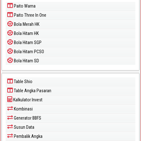
Paito Warna
Paito Three In One
Bola Merah HK
Bola Hitam HK
Bola Hitam SGP
Bola Hitam PCSO
Bola Hitam SD
Table Shio
Table Angka Pasaran
Kalkulator Invest
Kombinasi
Generator BBFS
Susun Data
Pembalik Angka