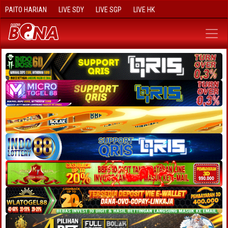
PAITO HARIAN
LIVE SDY
LIVE SGP
LIVE HK