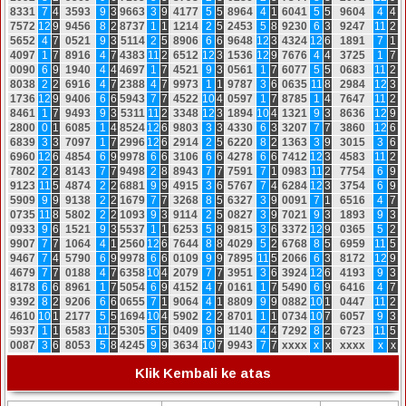
8
3
3
1
7
4
3
5
9
3
9
3
9
6
6
3
3
9
4
1
7
7
5
5
8
9
6
4
4
1
6
0
4
1
5
5
9
6
0
4
4
4
7
5
7
2
12
9
9
4
5
6
8
2
8
7
3
7
1
1
1
2
1
4
2
5
2
4
5
3
5
8
9
2
3
0
6
3
9
2
4
7
11
2
5
6
5
2
4
7
0
5
2
1
9
3
5
1
1
4
2
5
8
9
0
6
6
6
9
6
4
8
12
3
4
3
2
4
12
6
1
8
9
1
7
1
4
0
9
7
1
7
8
9
1
6
4
7
4
3
8
3
11
2
6
5
1
2
12
3
1
5
3
6
12
9
7
6
7
6
4
4
3
7
2
5
1
7
0
0
9
0
6
9
1
9
4
0
4
4
4
6
9
7
1
7
4
5
2
1
9
3
0
5
6
1
1
7
6
0
7
7
5
5
0
6
8
3
11
2
8
0
3
8
2
2
6
9
1
6
4
7
2
3
8
8
4
7
9
9
7
3
1
1
9
7
8
7
3
6
0
6
3
5
11
8
2
9
8
4
12
3
1
7
3
6
12
9
9
4
0
6
6
6
5
9
4
3
7
7
4
5
2
2
10
4
0
5
9
7
1
7
8
7
8
5
1
4
7
6
4
7
11
2
8
4
6
1
1
7
9
4
9
3
9
3
5
3
1
1
11
2
3
3
4
8
12
3
1
8
9
4
10
4
1
3
2
1
9
3
8
6
3
6
12
9
2
8
0
0
0
1
6
0
8
5
1
4
8
5
2
4
12
6
9
8
0
3
3
3
4
3
3
0
6
3
3
2
0
7
7
7
3
8
6
0
12
6
6
8
3
9
3
3
7
0
9
7
1
7
2
9
9
6
12
6
2
9
1
4
2
5
6
2
2
0
8
2
1
3
6
3
3
9
3
0
1
5
3
6
6
9
6
0
12
6
4
8
5
4
6
9
9
9
7
8
6
6
3
1
0
6
6
6
4
2
7
8
6
6
7
4
1
2
12
3
4
5
8
3
11
2
7
8
0
2
2
2
8
1
4
3
7
7
9
4
9
8
2
8
8
9
4
3
7
7
7
5
9
1
7
1
0
9
8
3
11
2
7
7
5
4
6
9
9
1
2
3
11
5
4
8
7
4
2
2
6
8
8
1
9
9
4
9
1
5
3
6
5
7
6
7
7
4
6
2
8
4
12
3
3
7
5
4
6
9
5
9
0
9
9
9
9
1
3
8
2
2
1
6
7
9
7
7
3
2
6
8
8
5
6
3
2
7
3
9
0
0
9
1
7
1
6
5
1
6
4
7
0
7
3
5
11
8
5
8
0
2
2
2
1
0
9
3
9
3
9
1
1
4
2
5
0
8
2
7
3
9
7
0
2
1
9
3
1
8
9
3
9
3
0
9
3
3
9
6
1
5
2
1
9
3
5
5
3
7
1
1
6
2
5
3
5
8
9
8
1
5
3
6
3
3
7
2
12
9
0
3
6
5
5
2
9
9
0
7
7
7
1
0
6
4
4
1
2
5
6
0
12
6
7
6
4
4
8
8
4
0
2
9
5
2
6
7
6
8
8
5
6
9
5
9
11
5
9
4
6
7
7
4
5
7
9
0
6
9
9
9
7
8
6
6
0
1
0
9
9
9
7
8
9
5
11
5
2
0
6
6
6
3
8
1
7
2
12
9
4
6
7
9
7
7
0
1
8
8
4
7
6
3
5
8
10
4
2
0
7
9
7
7
3
9
5
1
3
6
3
9
2
4
12
6
4
1
9
3
9
3
8
1
7
8
6
6
8
9
6
1
1
7
5
0
5
4
6
9
4
1
5
2
4
7
0
1
6
1
1
7
5
4
9
0
6
9
6
4
1
6
4
7
9
3
9
2
8
2
9
2
0
6
6
6
0
6
5
5
7
1
9
0
6
4
4
1
8
8
0
9
9
9
0
8
8
2
10
1
0
4
4
7
11
2
4
6
1
0
10
1
2
1
7
7
5
5
1
6
9
4
10
4
5
9
0
2
2
2
8
7
0
1
1
1
0
7
3
4
10
7
6
0
5
7
9
3
5
9
3
7
1
1
6
5
8
3
11
2
5
3
0
5
5
5
0
4
0
9
9
9
1
1
4
0
4
4
7
2
9
2
8
2
6
7
2
3
11
5
0
0
8
7
3
6
8
0
5
3
5
8
4
2
4
5
9
9
3
6
3
4
10
7
9
9
4
3
7
7
x
x
x
x
x
x
x
x
x
x
x
x
Klik Kembali ke atas