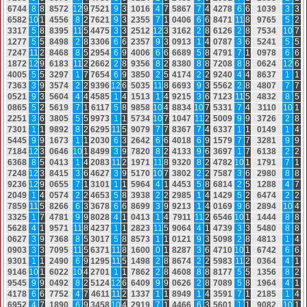
6
7
4
4
8
8
8
5
7
2
12
9
7
5
2
1
9
3
1
0
1
6
4
7
5
8
6
7
7
4
4
2
7
8
6
6
1
0
3
9
3
3
6
5
8
2
10
1
4
5
5
6
8
2
7
6
2
1
9
3
2
3
5
5
7
1
0
4
0
6
6
6
8
4
7
1
11
8
9
7
6
5
5
2
3
3
1
7
5
8
8
3
9
5
11
5
4
4
7
5
3
3
2
5
1
2
12
3
3
1
6
2
2
8
6
1
2
6
2
8
7
5
3
4
10
7
1
2
7
7
5
5
8
4
9
8
2
8
3
3
0
6
6
6
2
3
5
7
9
3
0
9
1
3
1
4
0
7
8
7
3
6
5
2
4
1
5
5
7
2
4
7
11
2
8
4
6
8
8
5
2
9
5
4
6
9
4
0
0
6
6
6
6
6
8
9
5
8
4
7
9
1
7
1
0
9
7
8
6
6
1
8
7
2
12
9
6
1
8
3
11
2
2
6
6
2
2
8
9
3
5
6
8
2
8
3
8
0
8
8
7
2
0
8
8
8
0
6
2
4
12
6
4
0
0
5
5
5
3
2
9
7
1
7
7
6
5
4
6
9
3
8
5
0
2
5
4
1
7
4
2
2
9
2
4
0
4
4
8
6
3
7
1
1
7
3
6
3
3
9
3
5
7
4
2
2
9
3
9
6
12
6
5
0
3
5
11
8
6
6
9
3
9
3
5
5
6
2
2
8
4
8
0
7
7
7
0
5
2
1
9
3
5
6
0
4
4
4
4
5
8
5
1
4
1
5
1
3
1
4
9
2
1
5
3
6
7
1
2
3
11
5
4
8
3
2
8
5
0
8
6
5
5
2
5
6
1
9
7
1
6
1
1
7
5
8
9
8
5
8
10
4
8
8
3
4
10
7
5
3
3
1
7
4
3
1
1
0
10
1
2
2
5
1
3
6
3
8
0
5
5
5
9
9
7
3
1
1
5
7
3
4
10
7
1
0
4
7
11
2
5
0
0
9
9
9
3
7
2
6
2
8
7
3
0
1
1
1
9
8
9
2
8
2
6
2
9
5
11
5
9
0
7
9
7
7
8
3
6
7
7
4
6
3
3
7
1
1
0
1
4
9
1
4
5
4
4
5
9
9
1
6
7
3
1
1
2
0
3
0
6
3
2
6
4
2
6
6
4
0
1
8
6
9
1
5
7
9
7
7
3
2
8
1
9
9
7
1
8
4
12
3
0
6
4
6
10
1
8
4
9
9
3
9
7
8
2
0
8
2
4
1
3
3
9
6
3
6
9
7
1
7
6
1
3
8
2
2
6
3
6
8
8
5
0
4
1
3
1
4
2
0
8
3
11
2
1
9
7
1
11
8
9
3
2
0
8
2
4
7
8
2
10
1
1
7
9
1
7
1
7
2
4
8
12
3
8
4
1
5
3
6
4
6
2
7
3
9
5
1
7
0
10
7
3
8
0
2
2
2
7
5
8
7
3
6
2
9
8
0
8
8
9
2
3
6
12
9
0
6
5
5
7
1
3
1
0
1
1
1
5
9
6
4
4
1
4
4
5
3
5
8
6
8
1
4
2
5
1
2
8
8
4
7
2
0
4
9
1
4
0
5
7
4
2
2
4
6
5
3
5
8
3
9
3
8
2
2
2
9
8
5
1
4
1
4
2
9
5
2
6
4
7
4
2
2
7
8
5
9
11
5
8
2
6
6
6
3
3
6
7
8
6
6
8
6
9
9
3
9
9
2
1
3
1
4
0
1
6
9
9
6
2
8
9
4
10
4
3
3
2
5
1
7
4
7
8
1
9
9
8
0
2
8
4
1
0
4
1
3
1
4
7
9
1
1
11
2
6
5
4
6
10
1
1
4
4
4
8
8
5
6
2
8
4
1
9
5
7
1
11
8
4
2
3
7
1
1
2
8
2
3
11
5
9
0
6
4
4
1
4
7
3
9
3
3
5
4
8
0
8
8
0
6
2
7
3
9
7
3
6
8
8
5
3
0
1
7
5
8
8
5
7
3
1
1
0
1
2
1
9
3
5
0
9
8
2
8
4
8
1
3
1
4
0
9
0
3
3
3
7
0
9
5
11
5
6
3
7
1
11
8
1
6
0
0
0
1
8
2
8
7
3
6
4
7
1
0
10
1
6
7
4
2
6
6
9
3
0
1
1
1
2
4
9
0
6
9
1
2
9
5
11
5
1
4
9
8
2
8
8
6
7
4
2
2
5
9
8
3
11
2
0
3
6
4
4
1
9
1
4
6
10
1
6
0
2
2
10
4
2
7
0
1
1
1
7
8
6
2
2
8
4
6
0
8
8
8
8
1
7
7
5
5
1
3
5
6
8
2
9
5
4
5
9
9
0
4
9
2
8
2
5
1
2
4
12
6
6
4
0
9
9
9
0
6
2
6
2
8
7
0
8
9
5
8
1
9
6
4
4
1
4
1
7
8
6
6
7
7
5
2
4
7
4
6
1
1
11
2
1
3
3
7
1
1
8
9
4
9
1
4
3
5
9
1
7
1
2
1
8
5
1
4
6
9
5
2
4
7
1
8
9
0
6
9
3
4
5
8
10
4
2
9
1
9
7
1
4
4
6
6
6
3
5
6
0
1
1
1
9
0
8
2
10
1