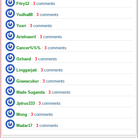
Fitry12
:
3
comments
Yudha88
:
3
comments
Yusri
:
3
comments
Arielnasril
:
3
comments
Cancer%%%
:
3
comments
Ozhand
:
3
comments
Linggarjati
:
3
comments
Giawacukur
:
3
comments
Made Suganda
:
3
comments
Jptrus333
:
3
comments
Mong
:
3
comments
Madar17
:
3
comments