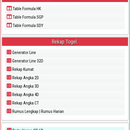
Table Formula HK
Table Formula SGP
Table Formula SDY
Rekap Togel.
Generator Line
Generator Line 32D
Rekap Kumat
Rekap Angka 2D
Rekap Angka 3D
Rekap Angka 4D
Rekap Angka CT
Rumus Lengkap | Rumus Harian