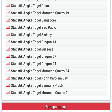
Statistik Angka Togel Pcso
Statistik Angka Togel Morocco Quatro 19
Statistik Angka Togel Singapore
Statistik Angka Togel Sao Paulo
Statistik Angka Togel Sydney
Statistik Angka Togel Oregon 13
Statistik Angka Togel Bullseye
Statistik Angka Togel Oregon 07
Statistik Angka Togel Oregon 04
Statistik Angka Togel Morocco Quatro 04
Statistik Angka Togel North Carolina Day
Statistik Angka Togel Germany Plus5
Statistik Angka Togel Morocco Quatro 01
Pengunjung.