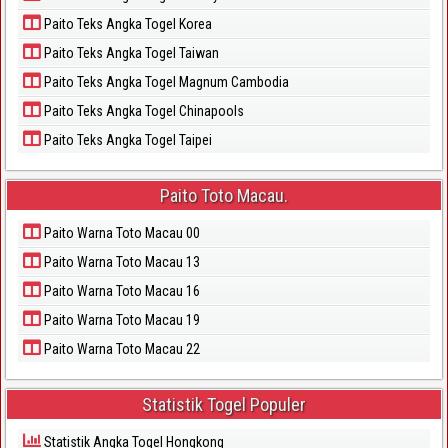
Paito Teks Angka Togel Korea
Paito Teks Angka Togel Taiwan
Paito Teks Angka Togel Magnum Cambodia
Paito Teks Angka Togel Chinapools
Paito Teks Angka Togel Taipei
Paito Toto Macau.
Paito Warna Toto Macau 00
Paito Warna Toto Macau 13
Paito Warna Toto Macau 16
Paito Warna Toto Macau 19
Paito Warna Toto Macau 22
Statistik Togel Populer
Statistik Angka Togel Hongkong