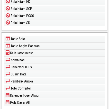
Bola Hitam HK
Bola Hitam SGP
Bola Hitam PCSO
Bola Hitam SD
Table Shio
Table Angka Pasaran
Kalkulator Invest
Kombinasi
Generator BBFS
Susun Data
Pembalik Angka
Toto Conferter
Kalender Togel Abadi
Pola Dasar All