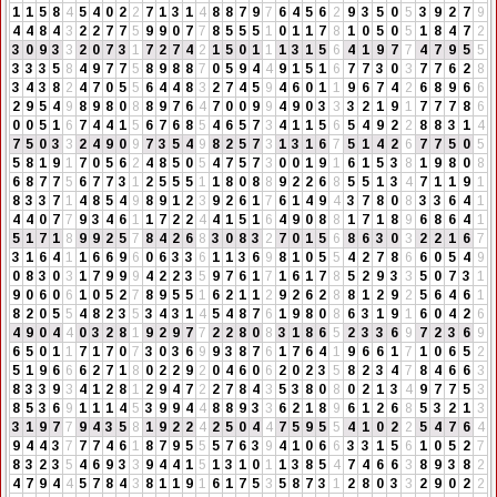
1
1
5
8
4
5
4
0
2
2
7
1
3
1
4
8
8
7
9
7
6
4
5
6
2
9
3
5
0
5
3
9
2
7
9
4
4
8
4
3
2
2
7
7
5
9
9
0
7
7
8
5
5
5
1
0
1
1
7
8
1
0
5
0
5
1
8
4
7
2
3
0
9
3
3
2
0
7
3
1
7
2
7
4
2
1
5
0
1
1
1
3
1
5
6
4
1
9
7
7
4
7
9
5
5
3
3
3
5
8
4
9
7
7
5
8
9
8
8
7
0
5
9
4
4
9
1
5
1
6
7
7
3
0
3
7
7
6
2
8
3
4
3
8
2
4
7
0
5
5
6
4
4
8
3
2
7
4
5
9
4
6
0
1
1
9
6
7
4
2
6
8
9
6
6
2
9
5
4
9
8
9
8
0
8
8
9
7
6
4
7
0
0
9
9
4
9
0
3
3
3
2
1
9
1
7
7
7
8
6
0
0
5
1
6
7
4
4
1
5
6
7
6
8
5
4
6
5
7
3
4
1
1
5
6
5
4
9
2
2
8
8
3
1
4
7
5
0
3
3
2
4
9
0
9
7
3
5
4
9
8
2
5
7
3
1
3
1
6
7
5
1
4
2
6
7
7
5
0
5
5
8
1
9
1
7
0
5
6
2
4
8
5
0
5
4
7
5
7
3
0
0
1
9
1
6
1
5
3
8
1
9
8
0
8
6
8
7
7
5
6
7
7
3
1
2
5
5
5
1
1
8
0
8
8
9
2
2
6
8
5
5
1
3
4
7
1
1
9
1
8
3
3
7
1
4
8
5
4
9
8
9
1
2
3
9
2
6
1
7
6
1
4
9
4
3
7
8
0
8
3
3
6
4
1
4
4
0
7
7
9
3
4
6
1
1
7
2
2
4
4
1
5
1
6
4
9
0
8
8
1
7
1
8
9
6
8
6
4
1
5
1
7
1
8
9
9
2
5
7
8
4
2
6
8
3
0
8
3
2
7
0
1
5
6
8
6
3
0
3
2
2
1
6
7
3
1
6
4
1
1
6
6
9
6
0
6
3
3
6
1
1
3
6
9
8
1
0
5
5
4
2
7
8
6
6
0
5
4
9
0
8
3
0
3
1
7
9
9
9
4
2
2
3
5
9
7
6
1
7
1
6
1
7
8
5
2
9
3
3
5
0
7
3
1
9
0
6
0
6
1
0
5
2
7
8
9
5
5
1
6
2
1
1
2
9
2
6
2
8
8
1
2
9
2
5
6
4
6
1
8
2
0
5
5
4
8
2
3
5
3
4
3
1
4
5
4
8
7
6
1
9
8
0
8
6
3
1
9
1
6
0
4
2
6
4
9
0
4
4
0
3
2
8
1
9
2
9
7
7
2
2
8
0
8
3
1
8
6
5
2
3
3
6
9
7
2
3
6
9
6
5
0
1
1
7
1
7
0
7
3
0
3
6
9
9
3
8
7
6
1
7
6
4
1
9
6
6
1
7
1
0
6
5
2
5
1
9
6
6
6
2
7
1
8
0
2
2
9
2
0
4
6
0
6
2
0
2
3
5
8
2
3
4
7
8
4
6
6
3
8
3
3
9
3
4
1
2
8
1
2
9
4
7
2
2
7
8
4
3
5
3
8
0
8
0
2
1
3
4
9
7
7
5
3
8
5
3
6
9
1
1
1
4
5
3
9
9
4
4
8
8
9
3
3
6
2
1
8
9
6
1
2
6
8
5
3
2
1
3
3
1
9
7
7
9
4
3
5
8
1
9
2
2
4
2
5
0
4
4
7
5
9
5
5
4
1
0
2
2
5
4
7
6
4
9
4
4
3
7
7
7
4
6
1
8
7
9
5
5
5
7
6
3
9
4
1
0
6
6
3
3
1
5
6
1
0
5
2
7
8
3
2
3
5
4
6
9
3
3
9
4
4
1
5
1
3
1
0
1
1
3
8
5
4
7
4
6
6
3
8
9
3
8
2
4
7
9
4
4
5
7
8
4
3
8
1
1
9
1
6
1
7
5
3
5
8
7
3
1
2
8
0
3
3
2
9
0
2
2