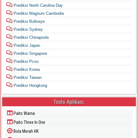
Prediksi North Carolina Day
Prediksi Magnum Cambodia
Prediksi Bullseye
Prediksi Sydney
Prediksi Chinapools
Prediksi Japan
Prediksi Singapore
Prediksi Pcso
Prediksi Korea
Prediksi Taiwan
Prediksi Hongkong
Tools Aplikasi.
Paito Warna
Paito Three In One
Bola Merah HK