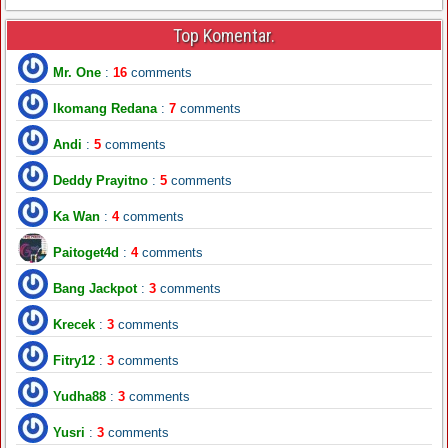
Top Komentar.
Mr. One
:
16
comments
Ikomang Redana
:
7
comments
Andi
:
5
comments
Deddy Prayitno
:
5
comments
Ka Wan
:
4
comments
Paitoget4d
:
4
comments
Bang Jackpot
:
3
comments
Krecek
:
3
comments
Fitry12
:
3
comments
Yudha88
:
3
comments
Yusri
:
3
comments