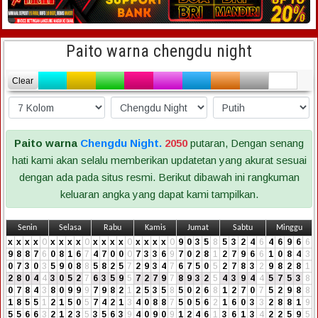
Paito warna chengdu night
Clear
Paito warna
Chengdu Night.
2050
putaran, Dengan senang
hati kami akan selalu memberikan updatetan yang akurat sesuai
dengan ada pada situs resmi. Berikut dibawah ini rangkuman
keluaran angka yang dapat kami tampilkan.
Senin
Selasa
Rabu
Kamis
Jumat
Sabtu
Minggu
x
x
x
x
0
x
x
x
x
0
x
x
x
x
0
x
x
x
x
0
9
0
3
5
8
5
3
2
4
6
4
6
9
6
6
9
8
8
7
6
0
8
1
6
7
4
7
0
0
0
7
3
3
6
9
7
0
2
8
1
2
7
9
6
6
1
0
8
4
3
0
7
3
0
3
5
9
0
8
8
5
8
2
5
7
2
9
3
4
7
6
7
5
0
5
2
7
8
3
2
9
8
2
8
1
2
8
0
4
4
3
0
5
2
7
6
3
5
9
5
7
2
7
9
7
8
9
3
2
5
4
3
9
4
4
5
7
5
3
8
0
7
8
4
3
8
0
9
9
9
7
9
8
2
1
2
5
3
5
8
5
0
2
6
8
1
2
7
0
7
5
2
9
8
8
1
8
5
5
1
2
1
5
0
5
7
4
2
1
3
4
0
8
8
7
5
0
5
6
2
1
6
0
3
3
2
8
8
1
9
5
5
6
6
3
2
1
2
3
5
3
5
6
3
9
4
0
9
0
9
1
2
4
6
1
3
6
1
3
4
2
2
5
9
5