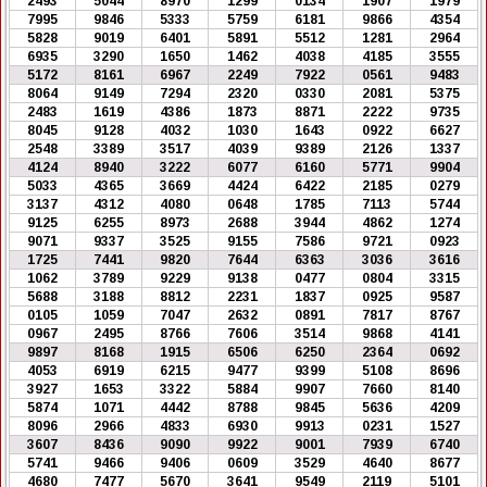
2493
5044
8970
1299
0134
1907
1979
7995
9846
5333
5759
6181
9866
4354
5828
9019
6401
5891
5512
1281
2964
6935
3290
1650
1462
4038
4185
3555
5172
8161
6967
2249
7922
0561
9483
8064
9149
7294
2320
0330
2081
5375
2483
1619
4386
1873
8871
2222
9735
8045
9128
4032
1030
1643
0922
6627
2548
3389
3517
4039
9389
2126
1337
4124
8940
3222
6077
6160
5771
9904
5033
4365
3669
4424
6422
2185
0279
3137
4312
4080
0648
1785
7113
5744
9125
6255
8973
2688
3944
4862
1274
9071
9337
3525
9155
7586
9721
0923
1725
7441
9820
7644
6363
3036
3616
1062
3789
9229
9138
0477
0804
3315
5688
3188
8812
2231
1837
0925
9587
0105
1059
7047
2632
0891
7817
8767
0967
2495
8766
7606
3514
9868
4141
9897
8168
1915
6506
6250
2364
0692
4053
6919
6215
9477
9399
5108
8696
3927
1653
3322
5884
9907
7660
8140
5874
1071
4442
8788
9845
5636
4209
8096
2966
4833
6930
9913
0231
1527
3607
8436
9090
9922
9001
7939
6740
5741
9466
9406
0609
3529
4640
8677
4680
7477
5670
3641
9549
2119
5101