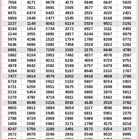
7556
4171
8679
4373
0848
0647
5925
4700
7631
0691
3505
4577
0376
7090
8973
6474
6423
4915
2533
4223
2431
0859
3849
3477
1545
2532
8168
2999
1327
1144
9362
6134
3539
9531
3191
8184
1914
3744
2372
6537
2111
8403
1344
2055
6893
2837
8244
5567
8979
5976
4196
1523
1734
1788
8208
0772
5646
0890
3683
7458
2538
2632
5263
6991
7914
7159
1303
2375
6640
4793
3882
0104
2952
7492
4337
4076
2597
5488
5984
8321
6243
4039
8730
8751
4978
8942
2583
5389
6757
0479
8951
0284
8382
5361
5167
8040
3333
1767
7477
0614
4579
8202
6618
4658
2786
6718
7808
3913
3102
5807
8354
3933
6721
6250
5551
5675
3580
2699
8996
3316
5454
2863
4565
6805
2870
5812
3270
4783
4719
6911
6066
3662
0406
5196
8049
3216
0393
4140
2510
2782
9650
6812
2894
8054
1137
4590
8064
3955
1800
3945
6102
6811
5951
2270
2788
9724
2069
3993
5469
0406
4669
1659
3593
3962
2171
1798
4175
8218
6347
5750
1180
2491
8372
0234
1673
2672
8979
2396
2842
5549
9523
8995