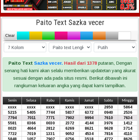
Paito Text Sazka vecer
Clear
Paito Text
Sazka vecer.
Hasil dari 1378
putaran, Dengan
senang hati kami akan selalu memberikan updatetan yang akurat
sesuai dengan ada pada situs resmi. Berikut dibawah ini
rangkuman keluaran angka yang dapat kami tampilkan.
Senin
Selasa
Rabu
Kamis
Jumat
Sabtu
Minggu
xxxx
xxxx
xxxx
xxxx
xxxx
2850
5864
5215
5405
7744
5837
6372
0940
2536
7794
7011
7771
7902
9994
7610
7634
5581
0366
0030
2372
4144
3976
1412
0023
4664
2812
6269
8621
9628
3714
7722
7019
1331
9052
4534
7816
4110
5848
1057
7907
0756
3518
4772
8626