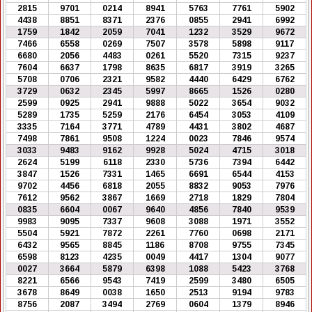
2815
9701
0214
8941
5763
7761
5902
4438
8851
8371
2376
0855
2941
6992
1759
1842
2059
7041
1232
3529
9672
7466
6558
0269
7507
3578
5898
9117
6680
2056
4483
0261
5520
7315
9237
7604
6637
1798
8635
6817
3919
3265
5708
0706
2321
9582
4440
6429
6762
3729
0632
2345
5997
8665
1526
0280
2599
0925
2941
9888
5022
3654
9032
5289
1735
5259
2176
6454
3053
4109
3335
7164
3771
4789
4431
3802
4687
7498
7861
9508
1224
0023
7846
9574
3033
9483
9162
9928
5024
4715
3018
2624
5199
6118
2330
5736
7394
6442
3847
1526
7331
1465
6691
6544
4153
9702
4456
6818
2055
8832
9053
7976
7612
9562
3867
1669
2718
1829
7804
0835
6604
0067
9640
4856
7840
9539
9983
9095
7337
9608
3088
1971
3552
5504
5921
7872
2261
7760
0698
2171
6432
9565
8845
1186
8708
9755
7345
6598
8123
4235
0049
4417
1304
9077
0027
3664
5879
6398
1088
5423
3768
8221
6566
9543
7419
2599
3480
6505
3678
8649
0038
1650
2513
9194
9783
8756
2087
3494
2769
0604
1379
8946