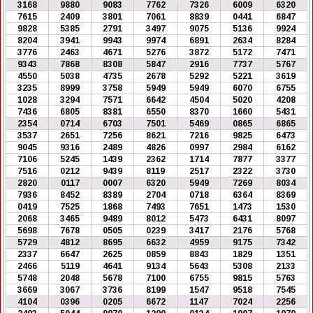
3168
9880
9083
7762
7326
6009
6320
7615
2409
3801
7061
8839
0441
6847
9828
5385
2791
3497
9075
5136
9924
8204
3941
9943
9974
6891
2634
8284
3776
2463
4671
5276
3872
5172
7471
9343
7868
8308
5847
2916
7737
5767
4550
5038
4735
2678
5292
5221
3619
3235
8999
3758
5949
5949
6070
6755
1028
3294
7571
6642
4504
5020
4208
7436
6805
8381
6550
8370
1660
5431
2354
0714
6703
7501
5469
0865
6865
3537
2651
7256
8621
7216
9825
6473
9045
9316
2489
4826
0997
2984
6162
7106
5245
1439
2362
1714
7877
3377
7516
0212
9439
8119
2517
2322
3730
2820
0117
0007
6320
5949
7269
8034
7936
8452
8389
2704
0718
6364
8369
0419
7525
1868
7493
7651
1473
1530
2068
3465
9489
8012
5473
6431
8097
5698
7678
0505
0239
3417
2176
5768
5729
4812
8695
6632
4959
9175
7342
2337
6647
2625
0859
8843
1829
1351
2466
5119
4641
9134
5643
5308
2133
5748
2048
5678
7100
6755
9815
5763
3669
3067
3736
8199
1547
9518
7545
4104
0396
0205
6672
1147
7024
2256