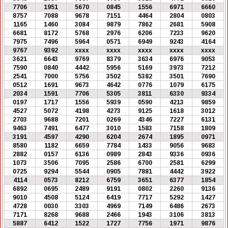
7706
1951
5670
0845
1556
6971
6660
8757
7088
9678
7151
4464
2804
0803
1165
1460
3084
9879
7862
2681
5908
6681
8172
5768
2976
6206
7233
9620
7975
7496
5964
0571
6949
9243
4164
9767
9392
xxxx
xxxx
xxxx
xxxx
xxxx
3621
6643
9769
8379
3634
6976
9053
7590
0840
4442
5956
5169
3973
7212
2541
7000
5756
3502
5382
3501
7690
0512
1691
9673
4642
0776
1079
6175
2034
1591
7706
5305
3811
6330
9334
0197
1717
1556
5939
0590
4213
9859
4527
5072
4198
4273
9125
1618
3012
2703
9688
7201
0269
4346
7227
6131
9463
7491
6477
3010
1583
7158
1809
3191
4597
4290
6204
2674
1895
0971
8580
1182
6659
7784
1433
9056
9683
2882
0157
6136
0989
2843
9336
0936
1073
3506
7095
2586
6700
2581
6299
0725
9294
5544
0905
7881
4442
3922
4114
0573
8212
6759
3651
6377
1854
6892
0695
2489
9191
0802
2260
9136
9010
4508
5124
6419
7717
5292
1427
4728
0030
3303
4969
7149
6486
2673
7171
8268
9688
2466
1943
3106
3813
5887
6412
1522
1727
7756
1971
9876