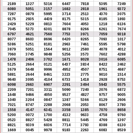
2189
1327
5316
6447
7818
5395
7249
6080
5051
3157
1682
2818
1961
9372
7287
0879
5995
3714
2513
4370
3075
9175
2935
4439
8175
5315
8185
1893
2429
5229
0813
7604
4053
1218
6136
7045
5373
6301
8878
8266
6261
7674
6797
4621
7560
7753
3971
7059
9318
8077
8603
8696
0420
8265
7093
1017
5386
5251
8181
2963
7461
5595
5798
3879
5051
1564
9012
2580
4078
4012
7060
3745
9848
5256
3573
7602
4288
1478
2406
3702
1671
8028
3016
6085
5125
2664
0121
6437
3834
8422
2462
3679
5648
9996
4952
4507
8751
4687
5881
2644
8461
3223
2775
9010
1514
9640
3095
4104
6733
1418
2928
8753
6098
2663
6907
2291
3494
5943
5575
2209
7201
3311
5090
7240
2076
6872
1648
9466
4050
9527
4827
9757
9005
1040
3204
0847
1387
5366
0129
2606
7021
8747
2288
2068
2053
8067
3780
1558
4147
6341
3358
1385
7070
8658
5200
0072
1700
4132
9633
4758
9760
0523
8827
5428
8811
5445
4769
1397
8821
9339
6036
7714
3793
8388
6130
1669
0045
9978
9183
2263
6083
8539