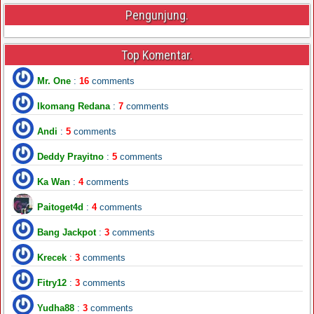
Pengunjung.
Top Komentar.
Mr. One
:
16
comments
Ikomang Redana
:
7
comments
Andi
:
5
comments
Deddy Prayitno
:
5
comments
Ka Wan
:
4
comments
Paitoget4d
:
4
comments
Bang Jackpot
:
3
comments
Krecek
:
3
comments
Fitry12
:
3
comments
Yudha88
:
3
comments