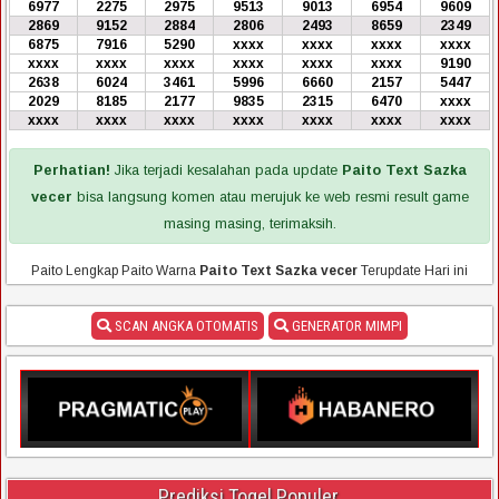
6977
2275
2975
9513
9013
6954
9609
2869
9152
2884
2806
2493
8659
2349
6875
7916
5290
xxxx
xxxx
xxxx
xxxx
xxxx
xxxx
xxxx
xxxx
xxxx
xxxx
9190
2638
6024
3461
5996
6660
2157
5447
2029
8185
2177
9835
2315
6470
xxxx
xxxx
xxxx
xxxx
xxxx
xxxx
xxxx
xxxx
Perhatian!
Jika terjadi kesalahan pada update
Paito Text Sazka
vecer
bisa langsung komen atau merujuk ke web resmi result game
masing masing, terimaksih.
Paito Lengkap Paito Warna
Paito Text Sazka vecer
Terupdate Hari ini
SCAN ANGKA OTOMATIS
GENERATOR MIMPI
Prediksi Togel Populer.