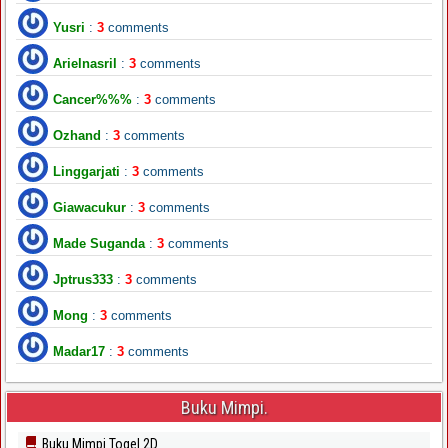
Yusri
:
3
comments
Arielnasril
:
3
comments
Cancer%%%
:
3
comments
Ozhand
:
3
comments
Linggarjati
:
3
comments
Giawacukur
:
3
comments
Made Suganda
:
3
comments
Jptrus333
:
3
comments
Mong
:
3
comments
Madar17
:
3
comments
Buku Mimpi.
Buku Mimpi Togel 2D