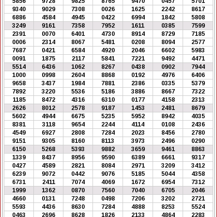
5856
9728
9825
8765
9470
0457
5701
9340
9029
7308
0026
1625
2242
8617
6886
4584
4945
0422
6994
1842
5808
3249
9161
7358
7952
1611
0385
7599
2391
0070
6401
4730
8914
8729
7185
0006
2314
8067
5481
0208
8094
2577
7687
0421
6584
4920
2046
6602
5983
0091
1875
2117
5841
7221
9492
4471
5514
6436
1062
8267
0438
0902
7944
1000
0998
2604
8868
0192
4976
6406
9658
3437
1984
7881
2386
0335
5379
7892
3220
5536
5186
3886
8667
7322
1185
8472
4316
6310
0177
4158
2313
2626
8012
2578
9187
1453
2481
8679
5602
4944
6675
5235
5952
8942
4035
8381
3118
9654
2244
4114
0108
2436
4549
6927
2808
7284
2023
8456
2780
9151
9305
8160
8113
3973
2496
0290
6150
5268
5393
9882
3659
9461
8863
1339
8437
8956
9590
6389
6661
9317
0427
4589
2821
8084
2971
3209
3412
6239
9072
0442
9076
5185
5044
4358
6731
2411
7074
4069
1672
6954
7312
1999
1362
0870
7560
7040
6705
2046
4660
0131
7248
0498
7206
3202
2721
5593
4436
8630
7284
4888
8253
5524
0463
2696
8628
1826
2133
4864
2283