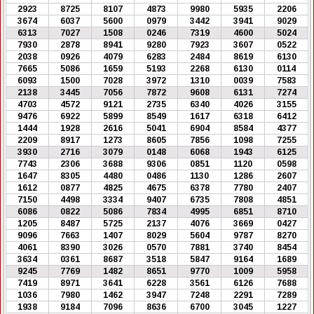
2923
8725
8107
4873
9980
5935
2206
3674
6037
5600
0979
3442
3941
9029
6313
7027
1508
0246
7319
4600
5024
7930
2878
8941
9280
7923
3607
0522
2038
0926
4079
6283
2484
8619
6130
7665
5086
1659
5193
2268
6130
0114
6093
1500
7028
3972
1310
0039
7583
2138
3445
7056
7872
9608
6131
7274
4703
4572
9121
2735
6340
4026
3155
9476
6922
5899
8549
1617
6318
6412
1444
1928
2616
5041
6904
8584
4377
2209
8917
1273
8605
7856
1098
7255
3930
2716
3079
0148
6068
1943
6125
7743
2306
3688
9306
0851
1120
0598
1647
8305
4480
0486
1130
1286
2607
1612
0877
4825
4675
6378
7780
2407
7150
4498
3334
9407
6735
7808
4851
6086
0822
5086
7834
4995
6851
8710
1205
8487
5725
2137
4076
3669
0427
9096
7663
1407
8029
5604
9787
8270
4061
8390
3026
0570
7881
3740
8454
3634
0361
8687
3518
5847
9164
1689
9245
7769
1482
8651
9770
1009
5958
7419
8971
3641
6228
3561
6126
7688
1036
7980
1462
3947
7248
2291
7289
1938
9184
7096
8636
6700
3045
1227