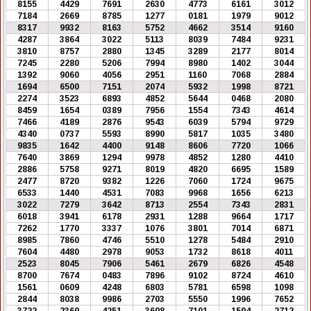
8155
4429
7691
2630
4773
6161
3012
7184
2669
8785
1277
0181
1979
9012
8317
9932
8163
5752
4662
3514
9160
4287
3864
3022
5113
8039
7484
9231
3810
8757
2880
1345
3289
2177
8014
7245
2280
5206
7994
8980
1402
3044
1392
9060
4056
2951
1160
7068
2884
1694
6500
7151
2074
5932
1998
8721
2274
3523
6893
4852
5644
0468
2080
8459
1654
0389
7956
1554
7343
4614
7466
4189
2876
9543
6039
5794
9729
4340
0737
5593
8990
5817
1035
3480
9835
1642
4400
9148
8606
7720
1066
7640
3869
1294
9978
4852
1280
4410
2886
5758
9271
8019
4820
6695
1589
2477
8720
9382
1226
7060
1724
9675
6533
1440
4531
7083
9968
1656
6213
3022
7279
3642
8713
2554
7343
2831
6018
3941
6178
2931
1288
9664
1717
7262
1770
3337
1076
3801
7014
6871
8985
7860
4746
5510
1278
5484
2910
7604
4480
2978
9053
1732
8618
4011
2523
8045
7906
5461
2679
6826
4548
8700
7674
0483
7896
9102
8724
4610
1561
0609
4248
6803
5781
6598
1098
2844
8038
9986
2703
5550
1996
7652