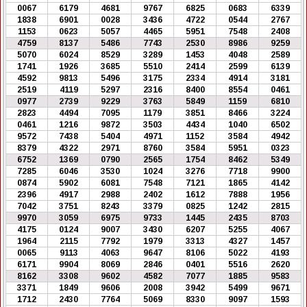
0067
6179
4681
9767
6825
0683
6339
1838
6901
0028
3436
4722
0544
2767
1153
0623
5057
4465
5951
7548
2408
4759
8137
5486
7743
2530
8986
9259
5070
6024
8529
3289
1453
4048
2589
1741
1926
3685
5510
2414
2599
6139
4592
9813
5496
3175
2334
4914
3181
2519
4119
5297
2316
8400
8554
0461
0977
2739
9229
3763
5849
1159
6810
2823
4494
7095
1179
3851
8466
3224
0461
1216
9872
3503
4434
1040
6502
9572
7438
5404
4971
1152
3584
4942
8379
4322
2971
8760
3584
5951
0323
6752
1369
0790
2565
1754
8462
5349
7285
6046
3530
1024
3276
7718
9900
0874
5902
6081
7548
7121
1865
4142
2396
4917
2988
2402
1612
7888
1956
7042
3751
8243
3379
0825
1242
2815
9970
3059
6975
9733
1445
2435
8703
4175
0124
9007
3430
6207
5255
4067
1964
2115
7792
1979
3313
4327
1457
0065
9113
4063
9647
8106
5022
4193
6171
9904
8069
2846
0401
5516
2620
8162
3308
9602
4582
7077
1885
9583
3371
1849
9606
2008
3942
5499
9671
1712
2430
7764
5069
8330
9097
1593