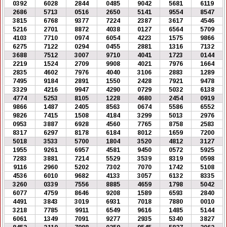
0392
6028
2844
0485
9042
5681
6119
2686
5713
0516
2650
5141
9554
8547
3815
6768
9377
7224
2387
3617
4546
5216
2701
8872
4038
0127
6564
5709
4103
7710
0974
6054
4223
1575
9866
6275
7122
0294
0455
2881
1316
7132
3688
7512
3007
9710
4041
1723
0144
2219
1524
2709
9908
4021
7976
1664
2835
4602
7976
4040
3106
2883
1289
7495
9184
2891
1550
2428
7921
9478
3329
4216
9947
4290
0729
5032
6138
4774
5253
8105
1228
4680
2454
0919
9866
1487
2405
8563
0674
5586
6552
9826
7415
1508
4184
3299
5013
2976
0953
3887
6928
4560
7765
8758
2583
8317
6297
8178
6184
8012
1659
7200
5018
3533
5700
1804
3520
4812
3127
1955
9261
6957
4581
9450
0572
5925
7283
3881
7214
5529
3539
8319
0598
9116
2960
5202
7302
7070
1742
5108
4536
6010
9682
4133
3057
6132
8335
3260
0339
7556
8885
4659
1798
5042
6077
4759
8646
9208
1589
6593
2840
4491
3843
3019
6931
7018
7880
0010
3218
7785
9911
6549
9616
1485
5144
6061
1349
7091
9277
2935
5340
3827