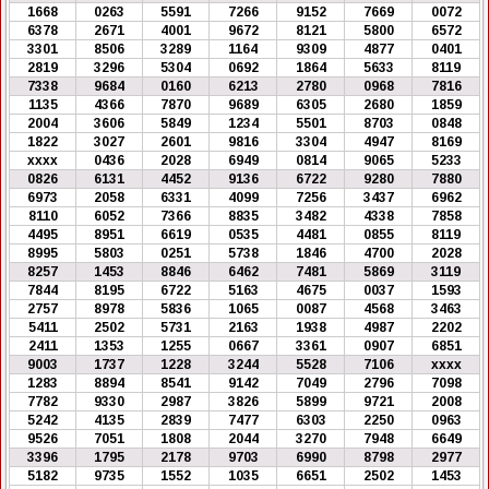
1668
0263
5591
7266
9152
7669
0072
6378
2671
4001
9672
8121
5800
6572
3301
8506
3289
1164
9309
4877
0401
2819
3296
5304
0692
1864
5633
8119
7338
9684
0160
6213
2780
0968
7816
1135
4366
7870
9689
6305
2680
1859
2004
3606
5849
1234
5501
8703
0848
1822
3027
2601
9816
3304
4947
8169
xxxx
0436
2028
6949
0814
9065
5233
0826
6131
4452
9136
6722
9280
7880
6973
2058
6331
4099
7256
3437
6962
8110
6052
7366
8835
3482
4338
7858
4495
8951
6619
0535
4481
0855
8119
8995
5803
0251
5738
1846
4700
2028
8257
1453
8846
6462
7481
5869
3119
7844
8195
6722
5163
4675
0037
1593
2757
8978
5836
1065
0087
4568
3463
5411
2502
5731
2163
1938
4987
2202
2411
1353
1255
0667
3361
0907
6851
9003
1737
1228
3244
5528
7106
xxxx
1283
8894
8541
9142
7049
2796
7098
7782
9330
2987
3826
5899
9721
2008
5242
4135
2839
7477
6303
2250
0963
9526
7051
1808
2044
3270
7948
6649
3396
1795
2178
9703
6990
8798
2977
5182
9735
1552
1035
6651
2502
1453