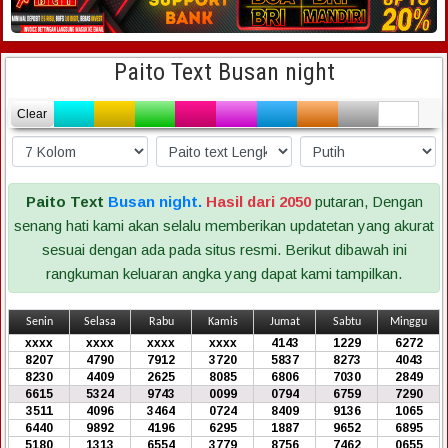
Paito Text Busan night
Clear
Paito Text
Busan night.
Hasil dari 2050
putaran, Dengan
senang hati kami akan selalu memberikan updatetan yang akurat
sesuai dengan ada pada situs resmi. Berikut dibawah ini
rangkuman keluaran angka yang dapat kami tampilkan.
Senin
Selasa
Rabu
Kamis
Jumat
Sabtu
Minggu
xxxx
xxxx
xxxx
xxxx
4143
1229
6272
8207
4790
7912
3720
5837
8273
4043
8230
4409
2625
8085
6806
7030
2849
6615
5324
9743
0099
0794
6759
7290
3511
4096
3464
0724
8409
9136
1065
6440
9892
4196
6295
1887
9652
6895
5180
1313
6554
3779
8756
7462
0655