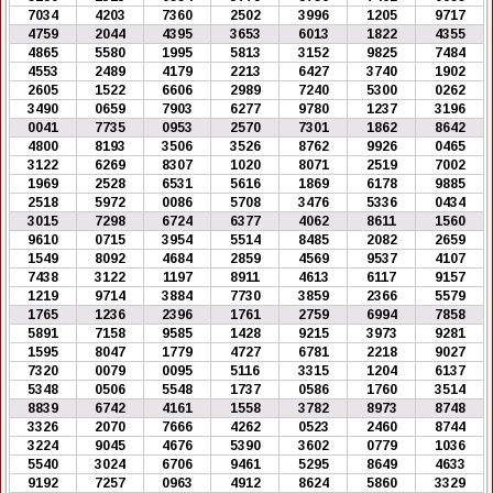
7034
4203
7360
2502
3996
1205
9717
4759
2044
4395
3653
6013
1822
4355
4865
5580
1995
5813
3152
9825
7484
4553
2489
4179
2213
6427
3740
1902
2605
1522
6606
2989
7240
5300
0262
3490
0659
7903
6277
9780
1237
3196
0041
7735
0953
2570
7301
1862
8642
4800
8193
3506
3526
8762
9926
0465
3122
6269
8307
1020
8071
2519
7002
1969
2528
6531
5616
1869
6178
9885
2518
5972
0086
5708
3476
5336
0434
3015
7298
6724
6377
4062
8611
1560
9610
0715
3954
5514
8485
2082
2659
1549
8092
4684
2859
4569
9537
4107
7438
3122
1197
8911
4613
6117
9157
1219
9714
3884
7730
3859
2366
5579
1765
1236
2396
1761
2759
6994
7858
5891
7158
9585
1428
9215
3973
9281
1595
8047
1779
4727
6781
2218
9027
7320
0079
0095
5116
3315
1204
6137
5348
0506
5548
1737
0586
1760
3514
8839
6742
4161
1558
3782
8973
8748
3326
2070
7666
4262
0523
2460
8744
3224
9045
4676
5390
3602
0779
1036
5540
3024
6706
9461
5295
8649
4633
9192
7257
0963
4912
8624
5860
3329