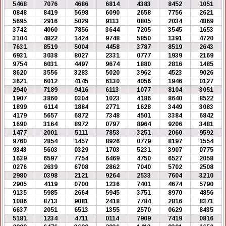
5468
7076
4686
6814
4383
8452
1051
0848
8419
5698
6090
2658
7756
2621
5695
2916
5029
9113
0805
2034
4869
3742
4060
7856
3644
7205
3545
1653
3104
4822
1424
9748
5850
1391
4720
7631
8519
5004
4458
3787
8519
2643
6931
3038
8027
2331
0777
1939
2169
9754
6031
4497
9674
1880
2816
1485
8620
3556
3283
5020
3962
4523
9026
3621
6012
4145
6130
4056
1946
0127
2940
7189
9416
6113
1077
8104
3051
1907
3860
0304
1023
4186
8640
8522
1899
6114
1884
2771
1628
3449
3083
4179
5657
6872
7348
4501
3384
6842
1690
3164
8972
0797
8964
9206
3481
1477
2001
5111
7853
3251
2060
9592
9760
2854
1457
8926
0779
8197
1554
9343
5603
0329
1703
5231
3907
0775
1639
6597
7754
6469
4750
6527
2058
0276
2639
6708
2862
7040
5702
2508
2980
0398
2121
9264
2533
7604
3210
2905
4119
0700
1236
7401
4674
5790
9135
5985
2664
5945
3751
8970
4856
1086
8713
9081
2418
7784
2816
8371
6637
2051
6513
1355
2570
0629
8435
5181
1234
4711
0114
7909
7419
0816