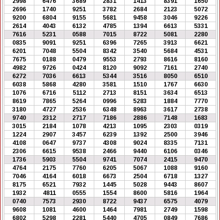
2998
6476
3689
2831
1413
8391
1650
2696
1740
9251
3782
2684
2123
5072
9200
6804
9155
5681
9458
3046
9226
2614
4043
6132
4785
1394
6613
5331
7616
5231
0588
7015
8722
5081
2280
0835
9091
9251
6396
7265
3913
6621
6201
7048
5504
8342
3540
5684
4531
7675
0188
0479
9553
2793
8616
8160
4982
9726
0424
8120
9092
7161
2740
6272
7036
6613
5344
3516
8050
6510
6038
5868
4280
3581
1510
1767
6630
1076
6716
5112
2713
8151
3634
6513
8619
7865
5264
0996
5283
1884
7770
3180
4727
2536
6348
8963
3617
2738
9740
2312
2717
7186
2886
7148
1683
3015
2184
1078
4213
1095
2303
0319
1224
2907
3457
6239
1392
2500
3946
4108
0647
9737
4308
9024
8335
7131
2306
6615
9538
2466
9440
6106
0346
1736
5903
5504
9741
7074
2415
9470
4764
2175
7760
6205
5067
1088
9160
7046
4164
6018
6673
2504
6718
1327
8175
6521
7932
1445
5028
9443
8607
1932
4811
0555
1554
8600
5816
1964
0740
7573
2930
8722
9437
6575
4079
9608
1081
4600
1464
7981
2749
1598
6802
5298
2281
5440
4705
0849
7686