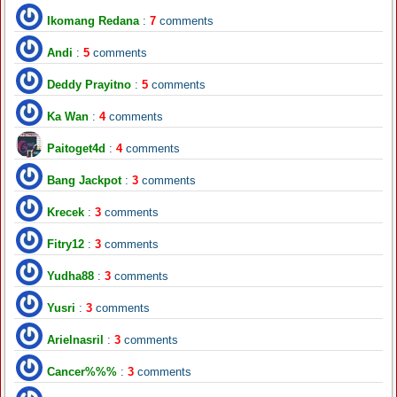
Ikomang Redana
:
7
comments
Andi
:
5
comments
Deddy Prayitno
:
5
comments
Ka Wan
:
4
comments
Paitoget4d
:
4
comments
Bang Jackpot
:
3
comments
Krecek
:
3
comments
Fitry12
:
3
comments
Yudha88
:
3
comments
Yusri
:
3
comments
Arielnasril
:
3
comments
Cancer%%%
:
3
comments