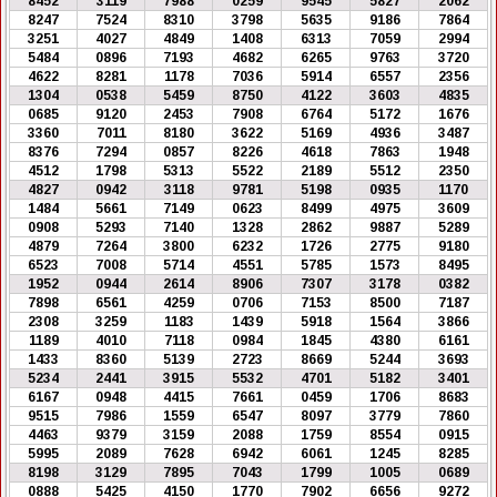
8452
3119
7988
0259
9545
5827
2062
8247
7524
8310
3798
5635
9186
7864
3251
4027
4849
1408
6313
7059
2994
5484
0896
7193
4682
6265
9763
3720
4622
8281
1178
7036
5914
6557
2356
1304
0538
5459
8750
4122
3603
4835
0685
9120
2453
7908
6764
5172
1676
3360
7011
8180
3622
5169
4936
3487
8376
7294
0857
8226
4618
7863
1948
4512
1798
5313
5522
2189
5512
2350
4827
0942
3118
9781
5198
0935
1170
1484
5661
7149
0623
8499
4975
3609
0908
5293
7140
1328
2862
9887
5289
4879
7264
3800
6232
1726
2775
9180
6523
7008
5714
4551
5785
1573
8495
1952
0944
2614
8906
7307
3178
0382
7898
6561
4259
0706
7153
8500
7187
2308
3259
1183
1439
5918
1564
3866
1189
4010
7118
0984
1845
4380
6161
1433
8360
5139
2723
8669
5244
3693
5234
2441
3915
5532
4701
5182
3401
6167
0948
4415
7661
0459
1706
8683
9515
7986
1559
6547
8097
3779
7860
4463
9379
3159
2088
1759
8554
0915
5995
2089
7628
6942
6061
1245
8285
8198
3129
7895
7043
1799
1005
0689
0888
5425
4150
1770
7902
6656
9272