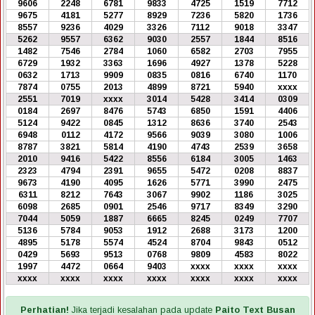
9606
2248
6781
9833
4725
1519
7712
9675
4181
5277
8929
7236
5820
1736
8557
9236
4029
3326
7112
9018
3347
5262
9557
6362
9030
2557
1844
8516
1482
7546
2784
1060
6582
2703
7955
6729
1932
3363
1696
4927
1378
5228
0632
1713
9909
0835
0816
6740
1170
7874
0755
2013
4899
8721
5940
xxxx
2551
7019
xxxx
3014
5428
3414
0309
0184
2697
8476
5743
6850
1591
4406
5124
9422
0845
1312
8636
3740
2543
6948
0112
4172
9566
9039
3080
1006
8787
3821
5814
4190
4743
2539
3658
2010
9416
5422
8556
6184
3005
1463
2323
4794
2391
9655
5472
0208
8837
9673
4190
4095
1626
5771
3990
2475
6311
8212
7643
3067
9902
1186
3025
6098
2685
0901
2546
9717
8349
3290
7044
5059
1887
6665
8245
0249
7707
5136
5784
9053
1912
2688
3173
1200
4895
5178
5574
4524
8704
9843
0512
0429
5693
9513
0768
9809
4583
8022
1997
4472
0664
9403
xxxx
xxxx
xxxx
xxxx
xxxx
xxxx
xxxx
xxxx
xxxx
xxxx
Perhatian!
Jika terjadi kesalahan pada update
Paito Text Busan