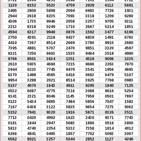
3722
2369
4251
3698
7101
1594
2712
1130
8152
5523
4759
2928
6112
5691
2495
2800
5898
2094
6903
7726
1931
2944
2618
8235
7093
3318
1209
9280
4306
1735
9946
2058
3257
9705
0311
2213
8218
0249
1710
2667
5214
1851
4594
6317
9940
0876
1592
3477
6196
2750
4391
2118
9427
6838
1491
6763
4410
7267
8514
2669
3780
9915
2680
7395
4881
5707
2470
9851
3320
4597
6321
7250
6603
1535
9464
3518
4990
9766
8501
3634
1351
4518
9096
1335
2610
5935
4690
7215
9686
2263
7870
3944
0223
7745
9479
3541
1956
4693
6370
1488
4585
0416
0663
6479
5107
9954
3288
2021
8514
3925
7768
0983
5157
4070
1643
4911
9295
1840
7125
0532
6087
4775
7316
3088
8616
5254
9141
2321
8046
1145
7958
0501
7897
0133
5434
0885
7484
5856
7047
1583
7167
6438
3122
5835
9654
7273
9062
5152
7941
9320
1916
5871
0326
3511
7713
0420
4992
1623
2430
9371
7743
0181
1844
2947
5683
1880
0516
3800
5813
4740
2254
5332
7358
1814
4012
6266
4841
0495
1857
7702
5093
3007
6562
8021
3257
5044
2852
1127
4246